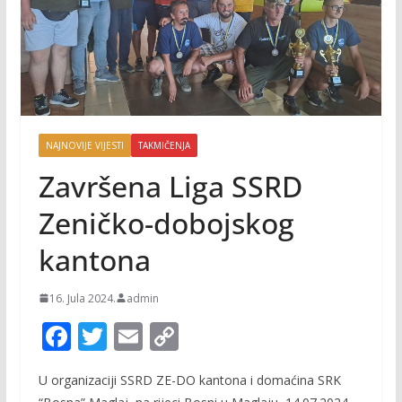
NAJNOVIJE VIJESTI
TAKMIČENJA
Završena Liga SSRD
Zeničko-dobojskog
kantona
16. Jula 2024.
admin
F
T
E
C
ac
w
m
o
U organizaciji SSRD ZE-DO kantona i domaćina SRK
e
itt
ai
p