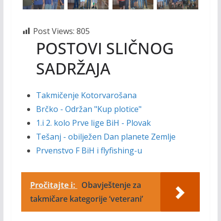
Post Views:
805
POSTOVI SLIČNOG
SADRŽAJA
Takmičenje Kotorvarošana
Brčko - Održan "Kup plotice"
1.i 2. kolo Prve lige BiH - Plovak
Tešanj - obilježen Dan planete Zemlje
Prvenstvo F BiH i flyfishing-u
Pročitajte i:
Obavještenje za
takmičare kategorije ‘veterani’