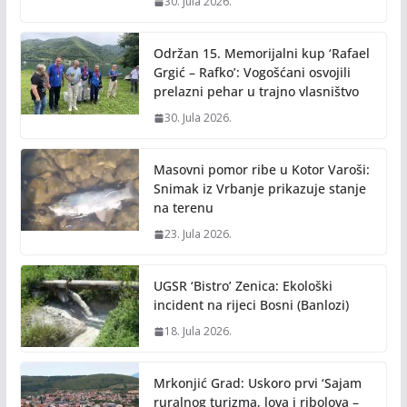
30. Jula 2026.
Održan 15. Memorijalni kup ‘Rafael
Grgić – Rafko’: Vogošćani osvojili
prelazni pehar u trajno vlasništvo
30. Jula 2026.
Masovni pomor ribe u Kotor Varoši:
Snimak iz Vrbanje prikazuje stanje
na terenu
23. Jula 2026.
UGSR ‘Bistro’ Zenica: Ekološki
incident na rijeci Bosni (Banlozi)
18. Jula 2026.
Mrkonjić Grad: Uskoro prvi ‘Sajam
ruralnog turizma, lova i ribolova –