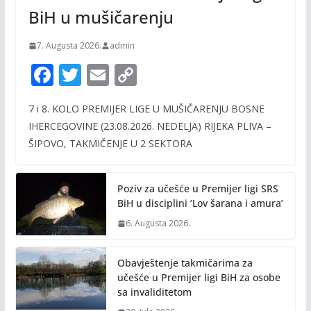
BiH u mušičarenju
7. Augusta 2026.
admin
F
T
E
C
ac
w
m
o
7 i 8. KOLO PREMIJER LIGE U MUŠIČARENJU BOSNE
e
itt
ai
p
IHERCEGOVINE (23.08.2026. NEDELJA) RIJEKA PLIVA –
b
er
l
y
ŠIPOVO, TAKMIČENJE U 2 SEKTORA
o
Li
o
n
Poziv za učešće u Premijer ligi SRS
k
k
BiH u disciplini ‘Lov šarana i amura’
6. Augusta 2026.
Obavještenje takmičarima za
učešće u Premijer ligi BiH za osobe
sa invaliditetom