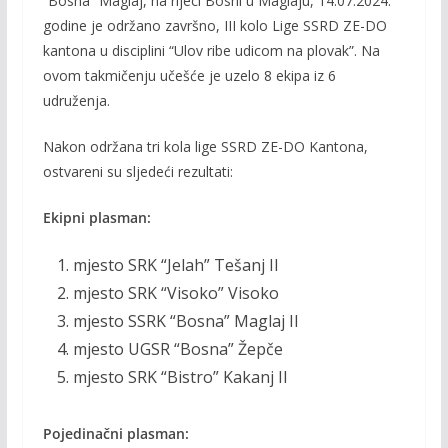
“Bosna” Maglaj, na rijeci Bosni u Maglaju, 14.07.2024.
b
er
l
y
godine je održano završno, III kolo Lige SSRD ZE-DO
o
Li
kantona u disciplini “Ulov ribe udicom na plovak”. Na
o
n
ovom takmičenju učešće je uzelo 8 ekipa iz 6
udruženja.
k
k
Nakon održana tri kola lige SSRD ZE-DO Kantona,
ostvareni su sljedeći rezultati:
Ekipni plasman:
mjesto SRK “Jelah” Tešanj II
mjesto SRK “Visoko” Visoko
mjesto SSRK “Bosna” Maglaj II
mjesto UGSR “Bosna” Žepče
mjesto SRK “Bistro” Kakanj II
Pojedinačni plasman: