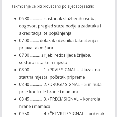
Takmičenje će biti provedeno po sljedećoj satnici:
06:30 ………….. sastanak službenih osoba,
dogovor, pregled staze podjela zadataka i
akreditacija, te pojašnjenja
07:00 ……… dolazak učesnika takmičenja i
prijava takmičara
07:30 ……….. žrijeb: redoslijeda žrijeba,
sektora i startnih mjesta
08:00 …………. 1. /PRVI/ SIGNAL – Ulazak na
startna mjesta, početak pripreme
08:40 …………. 2. /DRUGI/ SIGNAL – 5 minuta
prije kontrole hrane i mamaca
08:45 …………. 3. /TREČI/ SIGNAL – kontrola
hrane i mamaca
09:50 ………… .4. /ČETVRTI/ SIGNAL – početak