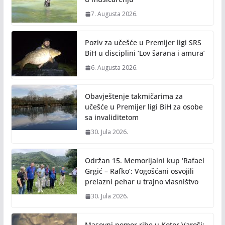
7. Augusta 2026.
Poziv za učešće u Premijer ligi SRS
BiH u disciplini ‘Lov šarana i amura’
6. Augusta 2026.
Obavještenje takmičarima za
učešće u Premijer ligi BiH za osobe
sa invaliditetom
30. Jula 2026.
Održan 15. Memorijalni kup ‘Rafael
Grgić – Rafko’: Vogošćani osvojili
prelazni pehar u trajno vlasništvo
30. Jula 2026.
Masovni pomor ribe u Kotor Varoši: