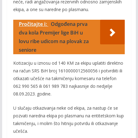
neće, radi angažovanja rezervnih odnosno zamjenskih
ekipa, a one su naredne po plasmanu.
Pročitajte i:
Odgođena prva
dva kola Premijer lige BiH u
lovu ribe udicom na plovak za
seniore
Kotizaciju u iznosu od 140 KM za ekipu uplatiti direktno
na račun SRS BiH broj 1610000012560056 i potvrdiiti ili
otkazati učešće na takmičenju komesaru na telefon
062 990 565 ili 061 989 783 najkasnije do nedjelje
08.09.2023. godine.
U slučaju otkazivanja neke od ekipa, za nastup će se
pozvati naredna ekipa po plasmanu na entitetskom kup
takmičenju, i molim što hitniju potvrdu ili otkazivanje
učešća.