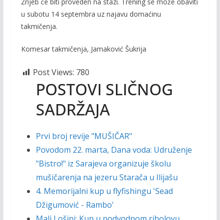
Žrijeb će biti proveden na stazi. Trening se može obaviti
u subotu 14 septembra uz najavu domaćinu
takmičenja.
Komesar takmičenja, Jamaković Šukrija
Post Views:
780
POSTOVI SLIČNOG
SADRŽAJA
Prvi broj revije "MUŠIČAR"
Povodom 22. marta, Dana voda: Udruženje
"Bistro!" iz Sarajeva organizuje školu
mušičarenja na jezeru Starača u Ilijašu
4. Memorijalni kup u flyfishingu 'Sead
Džigumović - Rambo'
Mali Lošinj: Kup u podvodnom ribolovu