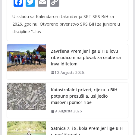
F
T
E
C
ac
w
m
o
U skladu sa Kalendarom takmičenja SRT SRS BiH za
e
itt
ai
p
2026. godinu, Otvoreno prvenstvo SRS BiH za juniore u
b
er
l
y
discipline “Ulov
o
Li
o
n
Završena Premijer liga BiH u lovu
k
k
ribe udicom na plovak za osobe sa
invaliditetom
10. Augusta 2026.
Katastrofalni prizori, rijeka u BiH
potpuno presušila, uslijedio
masovni pomor ribe
9. Augusta 2026.
Satnica 7. i 8. kola Premijer lige BiH
u mušičarenju