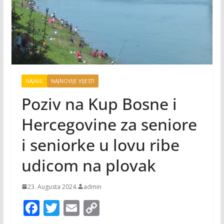
NAJAVE
NAJNOVIJE VIJESTI
Poziv na Kup Bosne i
Hercegovine za seniore
i seniorke u lovu ribe
udicom na plovak
23. Augusta 2024.
admin
F
T
E
C
ac
w
m
o