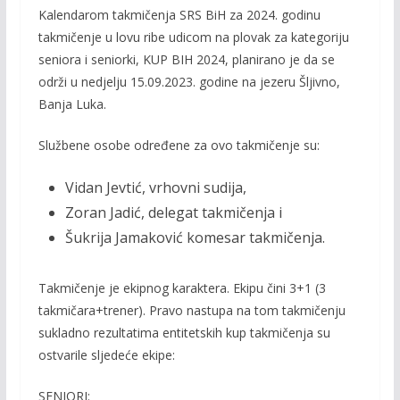
Kalendarom takmičenja SRS BiH za 2024. godinu
e
itt
ai
p
takmičenje u lovu ribe udicom na plovak za kategoriju
b
er
l
y
seniora i seniorki, KUP BIH 2024, planirano je da se
o
Li
održi u nedjelju 15.09.2023. godine na jezeru Šljivno,
o
n
Banja Luka.
k
k
Službene osobe određene za ovo takmičenje su:
Vidan Jevtić, vrhovni sudija,
Zoran Jadić, delegat takmičenja i
Šukrija Jamaković komesar takmičenja.
Takmičenje je ekipnog karaktera. Ekipu čini 3+1 (3
takmičara+trener). Pravo nastupa na tom takmičenju
sukladno rezultatima entitetskih kup takmičenja su
ostvarile sljedeće ekipe:
SENIORI: