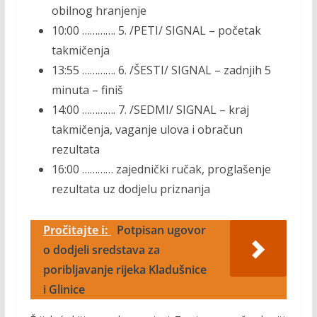
obilnog hranjenje
10:00 …………. 5. /PETI/ SIGNAL – početak
takmičenja
13:55 …………. 6. /ŠESTI/ SIGNAL – zadnjih 5
minuta – finiš
14:00 …………. 7. /SEDMI/ SIGNAL – kraj
takmičenja, vaganje ulova i obračun
rezultata
16:00 ………… zajednički ručak, proglašenje
rezultata uz dodjelu priznanja
Pročitajte i:
Potpisan ugovor
o dodjeli sredstava za
poribljavanje rijeka Kladušnice
i Glinice