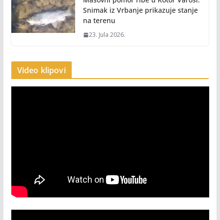
Snimak iz Vrbanje prikazuje stanje
na terenu
23. Jula 2026.
Video klipovi