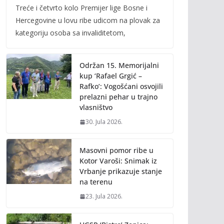
Treće i četvrto kolo Premijer lige Bosne i
e
itt
ai
p
Hercegovine u lovu ribe udicom na plovak za
b
er
l
y
kategoriju osoba sa invaliditetom,
o
Li
o
n
Održan 15. Memorijalni
k
k
kup ‘Rafael Grgić –
Rafko’: Vogošćani osvojili
prelazni pehar u trajno
vlasništvo
30. Jula 2026.
Masovni pomor ribe u
Kotor Varoši: Snimak iz
Vrbanje prikazuje stanje
na terenu
23. Jula 2026.