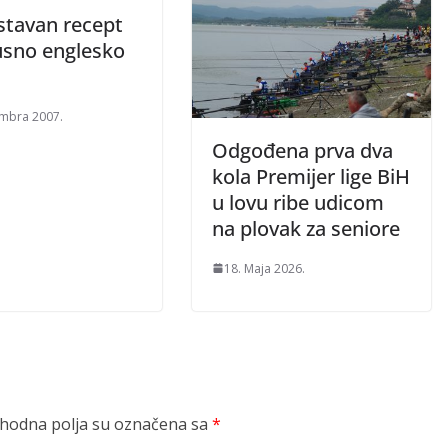
stavan recept
usno englesko
mbra 2007.
Odgođena prva dva
kola Premijer lige BiH
u lovu ribe udicom
na plovak za seniore
18. Maja 2026.
odna polja su označena sa
*