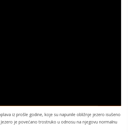
iH u mušičarenju za juniore
poplava iz prošle godine, koje su napunile obližnje jezero isušeno
e. Jezero je povećano trostruko u odnosu na njegovu normalnu