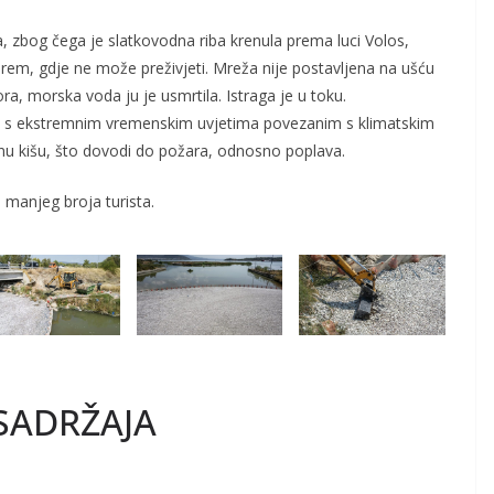
 zbog čega je slatkovodna riba krenula prema luci Volos,
em, gdje ne može preživjeti. Mreža nije postavljena na ušću
ora, morska voda ju je usmrtila. Istraga je u toku.
ori s ekstremnim vremenskim uvjetima povezanim s klimatskim
lnu kišu, što dovodi do požara, odnosno poplava.
 manjeg broja turista.
SADRŽAJA