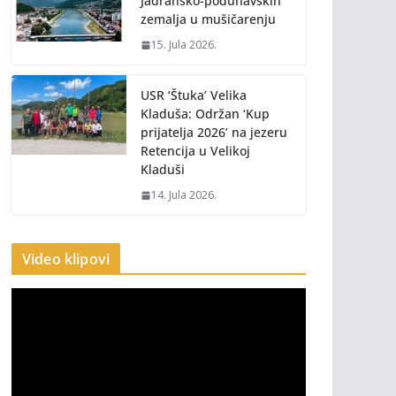
Jadransko-podunavskih
zemalja u mušičarenju
15. Jula 2026.
USR ‘Štuka’ Velika
Kladuša: Održan ‘Kup
prijatelja 2026’ na jezeru
Retencija u Velikoj
Kladuši
14. Jula 2026.
Video klipovi