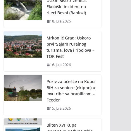
UGSR ‘Bistro’ Zenica:
Ekološki incident na
rijeci Bosni (Banlozi)
18. Jula 2026.
Mrkonjić Grad: Uskoro
prvi ‘Sajam ruralnog
turizma, lova i ribolova –
TOK Fest’
16. Jula 2026.
Poziv za učešće na Kupu
BiH za seniore (ekipno) u
lovu ribe sa hranilicom –
Feeder
15. Jula 2026.
Bilten XVI Kupa