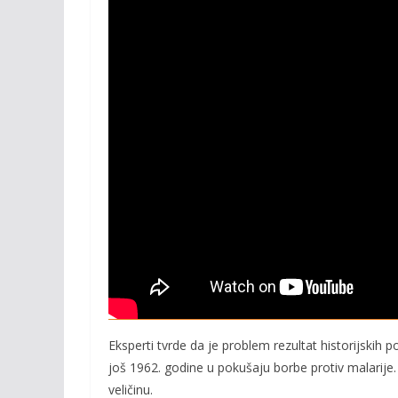
Pročitajte i:
Održano Prvenstvo SRS F B
Eksperti tvrde da je problem rezultat historijskih 
još 1962. godine u pokušaju borbe protiv malarij
veličinu.