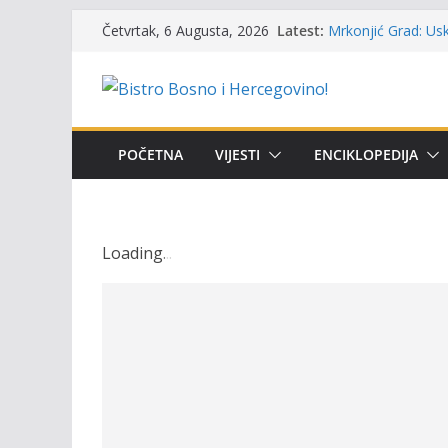
Skip
Latest:
Mrkonjić Grad: Usk
Četvrtak, 6 Augusta, 2026
to
ribolova – TOK Fes
Obavještenje takmi
content
osobe sa invalidi
Održan 15. Memorij
osvojili prelazni p
Masovni pomor rib
POČETNA
VIJESTI
ENCIKLOPEDIJA
prikazuje stanje n
UGSR ‘Bistro’ Zenic
(Banlozi)
Loading
.
.
.