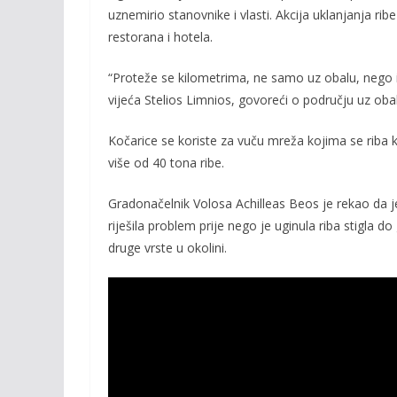
uznemirio stanovnike i vlasti. Akcija uklanjanja ri
o
n
restorana i hotela.
k
k
“Proteže se kilometrima, ne samo uz obalu, nego i 
vijeća Stelios Limnios, govoreći o području uz oba
Kočarice se koriste za vuču mreža kojima se riba 
više od 40 tona ribe.
Gradonačelnik Volosa Achilleas Beos je rekao da je
riješila problem prije nego je uginula riba stigla 
druge vrste u okolini.