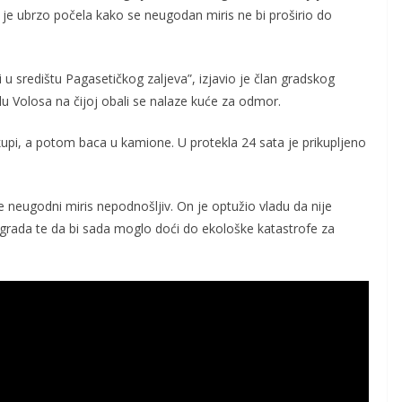
be je ubrzo počela kako se neugodan miris ne bi proširio do
u središtu Pagasetičkog zaljeva”, izjavio je član gradskog
lu Volosa na čijoj obali se nalaze kuće za odmor.
kupi, a potom baca u kamione. U protekla 24 sata je prikupljeno
 neugodni miris nepodnošljiv. On je optužio vladu da nije
do grada te da bi sada moglo doći do ekološke katastrofe za