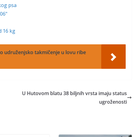
kog psa
006"
d 16 kg
o udruženjsko takmičenje u lovu ribe
U Hutovom blatu 38 biljnih vrsta imaju status
ugroženosti