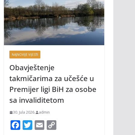
NAJNOVIJE VIJESTI
Obavještenje
takmičarima za učešće u
Premijer ligi BiH za osobe
sa invaliditetom
30. Jula 2026.
admin
F
T
E
C
ac
w
m
o