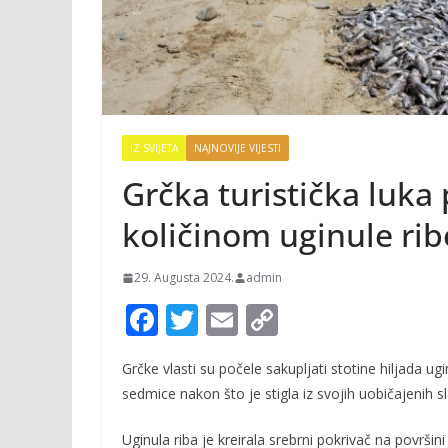
IZ SVIJETA
NAJNOVIJE VIJESTI
Grčka turistička luka
količinom uginule rib
29. Augusta 2024.
admin
F
T
E
C
ac
w
m
o
Grčke vlasti su počele sakupljati stotine hiljada ugi
e
itt
ai
p
sedmice nakon što je stigla iz svojih uobičajenih 
b
er
l
y
o
Li
Uginula riba je kreirala srebrni pokrivač na površi