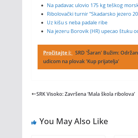
Na padavac ulovio 175 kg teškog mors
Ribolovački turnir "Skadarsko jezero 2
Uz kišu s neba padale ribe
Na jezeru Borovik (HR) upecao štuku o
Pročitajte i:
SRD 'Šaran' Bužim: Održan
udicom na plovak 'Kup prijatelja'
SRK Visoko: Završena ‘Mala škola ribolova’
You May Also Like