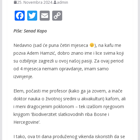
25. Novembra 2024.
admin
F
T
E
C
ac
w
m
o
Piše: Senad Kapo
e
itt
ai
p
b
er
l
y
Nedavno (sad će puna četiri mjeseca
), na kafu me
o
Li
pozva Adem Hamzić, dobro znano ime i lice svima koji
su ozbiljnije zagrezli u ovoj našoj pasiji. Za ovaj period
o
n
od 4 mjeseca nemam opravdanje, imam samo
k
k
izvinjenje.
Elem, počasti me profesor (kako ga ja zovem, a inače
doktor nauka o životnoj sredini u akvakulturi) kafom, ali
i meni dragocjenim poklonom – tek izašlom njegovom
knjigom ‘Biodiverzitet slatkovodnih riba Bosne i
Hercegovine’.
I tako, ova tri dana produženog vikenda iskoristih da se