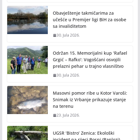
o
Li
o
n
Obavještenje takmičarima za
k
k
učešće u Premijer ligi BiH za osobe
sa invaliditetom
30. Jula 2026.
Održan 15. Memorijalni kup ‘Rafael
Grgić – Rafko’: Vogošćani osvojili
prelazni pehar u trajno vlasništvo
30. Jula 2026.
Masovni pomor ribe u Kotor Varoši:
Snimak iz Vrbanje prikazuje stanje
na terenu
23. Jula 2026.
UGSR ‘Bistro’ Zenica: Ekološki
incident na rijeci Bosni (Banlozi)