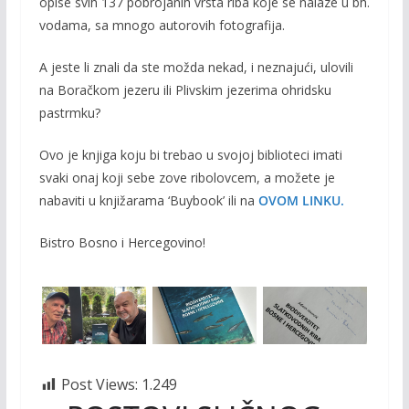
opise svih 137 pobrojanih vrsta riba koje se nalaze u bh.
vodama, sa mnogo autorovih fotografija.
A jeste li znali da ste možda nekad, i neznajući, ulovili
na Boračkom jezeru ili Plivskim jezerima ohridsku
pastrmku?
Ovo je knjiga koju bi trebao u svojoj biblioteci imati
svaki onaj koji sebe zove ribolovcem, a možete je
nabaviti u knjižarama ‘Buybook’ ili na
OVOM LINKU.
Bistro Bosno i Hercegovino!
Post Views:
1.249