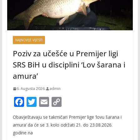
NAJNOVIJE VIJESTI
Poziv za učešće u Premijer ligi
SRS BiH u disciplini ‘Lov šarana i
amura’
6. Augusta 2026.
admin
F
T
E
C
ac
w
m
o
Obavještavaju se takmičari Premijer lige ‘lovu šarana i
e
itt
ai
p
amura’ da će se 3. kolo održati 21. do 23.08.2026.
b
er
l
y
godine na