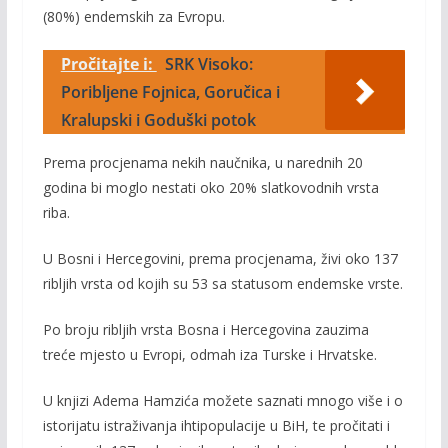
(80%) endemskih za Evropu.
Pročitajte i:
SRK Visoko:
Poribljene Fojnica, Goručica i
Kralupski i Goduški potok
Prema procjenama nekih naučnika, u narednih 20
godina bi moglo nestati oko 20% slatkovodnih vrsta
riba.
U Bosni i Hercegovini, prema procjenama, živi oko 137
ribljih vrsta od kojih su 53 sa statusom endemske vrste.
Po broju ribljih vrsta Bosna i Hercegovina zauzima
treće mjesto u Evropi, odmah iza Turske i Hrvatske.
U knjizi Adema Hamzića možete saznati mnogo više i o
istorijatu istraživanja ihtipopulacije u BiH, te pročitati i