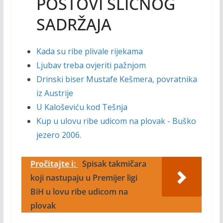
POSTOVI SLIČNOG
SADRŽAJA
Kada su ribe plivale rijekama
Ljubav treba ovjeriti pažnjom
Drinski biser Mustafe Kešmera, povratnika
iz Austrije
U Kaloševiću kod Tešnja
Kup u ulovu ribe udicom na plovak - Buško
jezero 2006.
Pročitajte i:
Spisak takmičara
koji nastupaju u Premijer ligi
BiH u lovu ribe udicom na
plovak