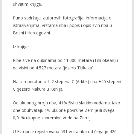
uhvatim knjige.
Puno sadržaja, autorovih fotografija, informacija o
istraživanjima, vrstama riba i popis i opis svih riba u
Bosni i Hercegovini.
Iz knjige:
Ribe žive na dubinama od 11.000 metara (Tihi okean) i
na visini od 4.527 metara (jezero Titikaka).
Na temperaturi od -2 stepena C (Arktik) i na +40 stepeni
C (jezero Nakura u Keniji).
Od ukupnog broja riba, 41% živi u slatkim vodama, iako
one obuhvataju 1% ukupne površine Zemlje ili svega
0,01% ukupne zapremine vode na Zemlji.
U Evropi je registrovana 531 vrsta riba od čega je 426