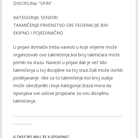
DISCIPLINa: “SPIN”
KATEGORIJA: SENIORI
TAKMIČENJE:PRVENSTVO SRS FEDERACIJE BIH-
EKIPNO I POJEDINAČNO
U prijavi domačin treba navesti u koje vrijeme može
organizovati ovo takmičenje,koi broj takmičara može
primiti na stazu. Navesti u prijavi dali je več bilo
takmičenja u toj discipline na toj stazi.Dali može izvršiti
poribljavanje ribe za to takmičenje.Koi broj sudija
može obezbjediti i koje kategorije.Staza mora da
ispunjava sve uslove propisane za ovu disciplinu
takmičenja.
……………………………………………………………………………………
……………..
6.DISCIPLINU ‘FLY-FISHING’