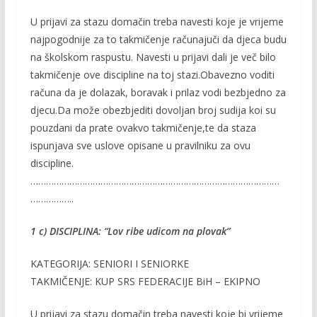
U prijavi za stazu domačin treba navesti koje je vrijeme
najpogodnije za to takmičenje računajuči da djeca budu
na školskom raspustu. Navesti u prijavi dali je več bilo
takmičenje ove discipline na toj stazi.Obavezno voditi
računa da je dolazak, boravak i prilaz vodi bezbjedno za
djecu.Da može obezbjediti dovoljan broj sudija koi su
pouzdani da prate ovakvo takmičenje,te da staza
ispunjava sve uslove opisane u pravilniku za ovu
discipline.
……………………………………………………………………………………
……………..
1 c) DISCIPLINA: “Lov ribe udicom na plovak”
KATEGORIJA: SENIORI I SENIORKE
TAKMIČENJE: KUP SRS FEDERACIJE BiH – EKIPNO
U prijavi za stazu domačin treba navesti koje bi vrijeme