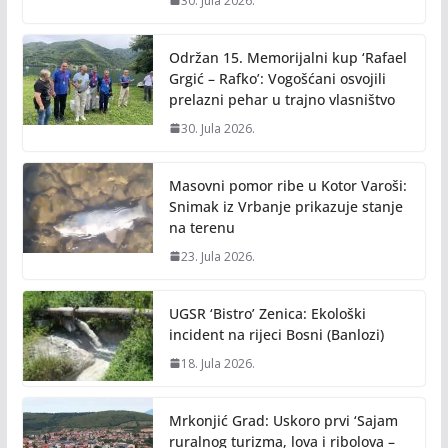
30. Jula 2026.
Održan 15. Memorijalni kup ‘Rafael
Grgić – Rafko’: Vogošćani osvojili
prelazni pehar u trajno vlasništvo
30. Jula 2026.
Masovni pomor ribe u Kotor Varoši:
Snimak iz Vrbanje prikazuje stanje
na terenu
23. Jula 2026.
UGSR ‘Bistro’ Zenica: Ekološki
incident na rijeci Bosni (Banlozi)
18. Jula 2026.
Mrkonjić Grad: Uskoro prvi ‘Sajam
ruralnog turizma, lova i ribolova –