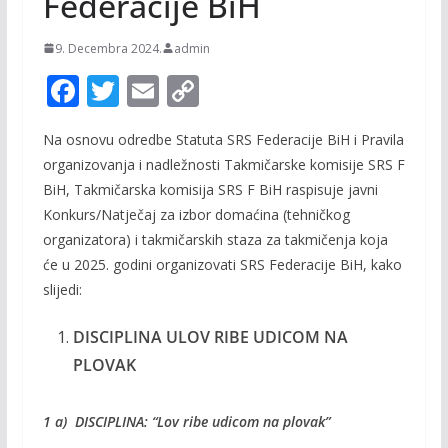
Federacije BiH
9. Decembra 2024.
admin
F
T
E
C
ac
w
m
o
Na osnovu odredbe Statuta SRS Federacije BiH i Pravila
e
itt
ai
p
organizovanja i nadležnosti Takmičarske komisije SRS F
b
er
l
y
BiH, Takmičarska komisija SRS F BiH raspisuje javni
o
Li
Konkurs/Natječaj za izbor domaćina (tehničkog
o
n
organizatora) i takmičarskih staza za takmičenja koja
će u 2025. godini organizovati SRS Federacije BiH, kako
k
k
slijedi:
DISCIPLINA ULOV RIBE UDICOM NA
PLOVAK
1 a) DISCIPLINA: “Lov ribe udicom na plovak”