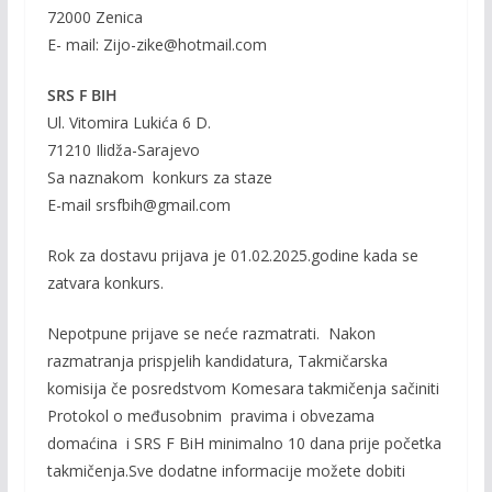
72000 Zenica
E- mail: Zijo-zike@hotmail.com
SRS F BIH
Ul. Vitomira Lukića 6 D.
71210 Ilidža-Sarajevo
Sa naznakom konkurs za staze
E-mail srsfbih@gmail.com
Rok za dostavu prijava je 01.02.2025.godine kada se
zatvara konkurs.
Nepotpune prijave se neće razmatrati. Nakon
razmatranja prispjelih kandidatura, Takmičarska
komisija če posredstvom Komesara takmičenja sačiniti
Protokol o međusobnim pravima i obvezama
domaćina i SRS F BiH minimalno 10 dana prije početka
takmičenja.Sve dodatne informacije možete dobiti