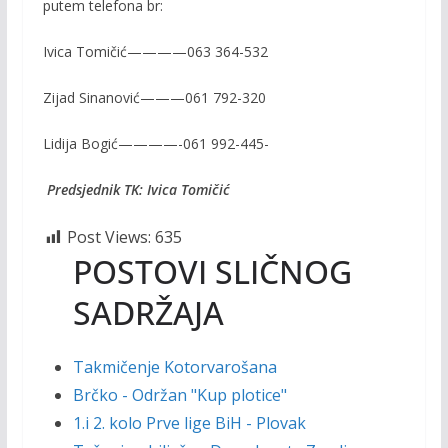
putem telefona br:
Ivica Tomičić————063 364-532
Zijad Sinanović———061 792-320
Lidija Bogić————-061 992-445-
Predsjednik TK: Ivica Tomičić
Post Views:
635
POSTOVI SLIČNOG
SADRŽAJA
Takmičenje Kotorvarošana
Brčko - Održan "Kup plotice"
1.i 2. kolo Prve lige BiH - Plovak