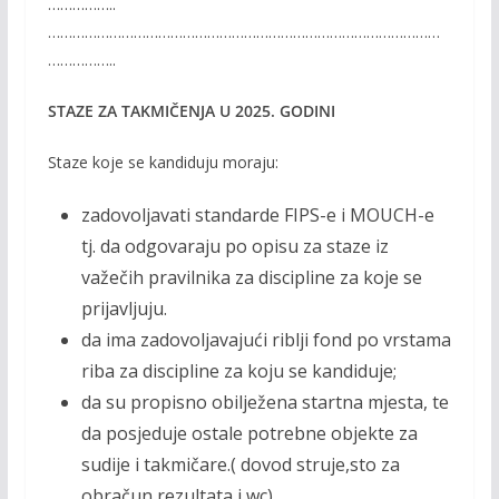
……………..
……………………………………………………………………………………
……………..
STAZE ZA TAKMIČENJA U 2025. GODINI
Staze koje se kandiduju moraju:
zadovoljavati standarde FIPS-e i MOUCH-e
tj. da odgovaraju po opisu za staze iz
važečih pravilnika za discipline za koje se
prijavljuju.
da ima zadovoljavajući riblji fond po vrstama
riba za discipline za koju se kandiduje;
da su propisno obilježena startna mjesta, te
da posjeduje ostale potrebne objekte za
sudije i takmičare.( dovod struje,sto za
obračun rezultata i wc)