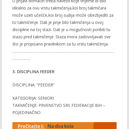
U prijavi domačin treba navesti koje vrijeme bi bilo
idealno za ovu vrstu takmičenja,koi broj takmičara
može uzeti učešče,koi broj sudija može obezbjediti za
to takmičenje. Dali je prije bilo takmičenja u ovoj
discipline na toj stazi. Dali je u mogučnosti poribiti tu
stazu pred takmičenje .Staza mora zadovoljavati sve
što je propisano pravilnikom za tu vrstu takmičenja.
……………………………………………………………………………………
……………..
3. DISCIPLINA FEEDER
DISCIPLINA: “FEEDER”
KATEGORIJA: SENIORI
TAKMIČENJE: PRVENSTVO SRS FEDERACIJE BiH –
POJEDINAČNO
Pročitajte i:
Na dva kola