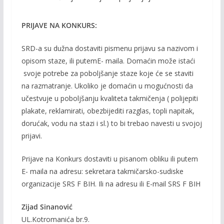
PRIJAVE NA KONKURS:
SRD-a su dužna dostaviti pismenu prijavu sa nazivom i
opisom staze, ili putemE- maila. Domaćin može istaći
svoje potrebe za poboljšanje staze koje će se staviti
na razmatranje. Ukoliko je domaćin u mogućnosti da
učestvuje u poboljšanju kvaliteta takmičenja ( polijepiti
plakate, reklamirati, obezbijediti razglas, topli napitak,
dorućak, vodu na stazi i sl.) to bi trebao navesti u svojoj
prijavi.
Prijave na Konkurs dostaviti u pisanom obliku ili putem
E- maila na adresu: sekretara takmičarsko-sudiske
organizacije SRS F BIH. Ili na adresu ili E-mail SRS F BIH
Zijad Sinanović
UL.Kotromanića br.9.