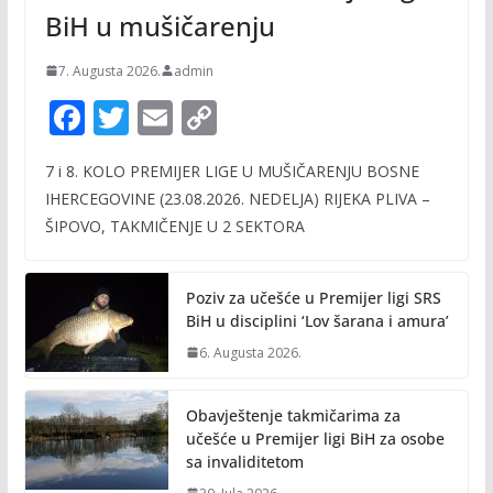
BiH u mušičarenju
7. Augusta 2026.
admin
F
T
E
C
ac
w
m
o
7 i 8. KOLO PREMIJER LIGE U MUŠIČARENJU BOSNE
e
itt
ai
p
IHERCEGOVINE (23.08.2026. NEDELJA) RIJEKA PLIVA –
b
er
l
y
ŠIPOVO, TAKMIČENJE U 2 SEKTORA
o
Li
o
n
Poziv za učešće u Premijer ligi SRS
k
k
BiH u disciplini ‘Lov šarana i amura’
6. Augusta 2026.
Obavještenje takmičarima za
učešće u Premijer ligi BiH za osobe
sa invaliditetom