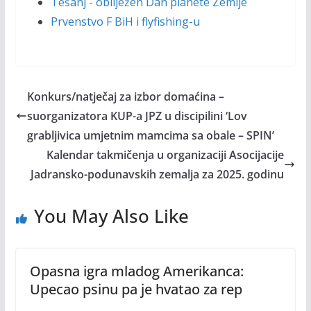
Tešanj - obilježen Dan planete Zemlje
Prvenstvo F BiH i flyfishing-u
Konkurs/natječaj za izbor domaćina –
suorganizatora KUP-a JPZ u discipilini ‘Lov
grabljivica umjetnim mamcima sa obale – SPIN’
Kalendar takmičenja u organizaciji Asocijacije
Jadransko-podunavskih zemalja za 2025. godinu
You May Also Like
Opasna igra mladog Amerikanca:
Upecao psinu pa je hvatao za rep