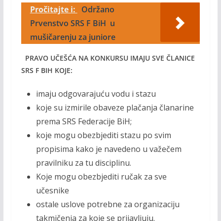
Pročitajte i:
Održano
Prvenstvo SRS F BiH u
mušičarenju za juniore
PRAVO UČEŠĆA NA KONKURSU IMAJU SVE ČLANICE
SRS F BIH KOJE:
imaju odgovarajuću vodu i stazu
koje su izmirile obaveze plačanja članarine
prema SRS Federacije BiH;
koje mogu obezbjediti stazu po svim
propisima kako je navedeno u važečem
pravilniku za tu disciplinu.
Koje mogu obezbjediti ručak za sve
učesnike
ostale uslove potrebne za organizaciju
takmičenja za koje se prijavljuju.