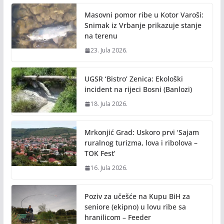
Masovni pomor ribe u Kotor Varoši:
Snimak iz Vrbanje prikazuje stanje
na terenu
23. Jula 2026.
UGSR ‘Bistro’ Zenica: Ekološki
incident na rijeci Bosni (Banlozi)
18. Jula 2026.
Mrkonjić Grad: Uskoro prvi ‘Sajam
ruralnog turizma, lova i ribolova –
TOK Fest’
16. Jula 2026.
Poziv za učešće na Kupu BiH za
seniore (ekipno) u lovu ribe sa
hranilicom – Feeder