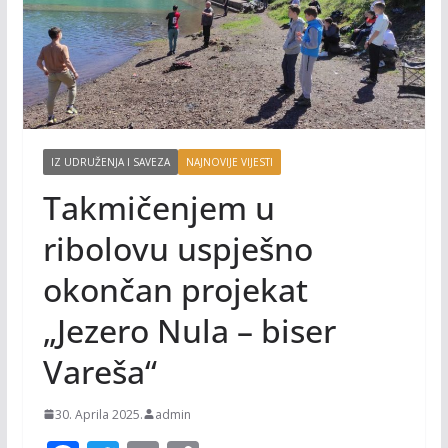
IZ UDRUŽENJA I SAVEZA
NAJNOVIJE VIJESTI
Takmičenjem u
ribolovu uspješno
okončan projekat
„Jezero Nula – biser
Vareša“
30. Aprila 2025.
admin