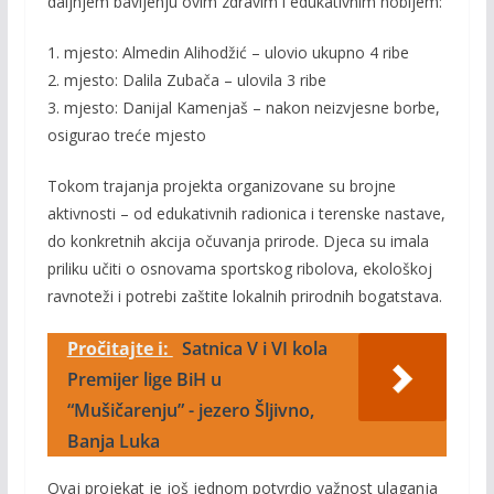
daljnjem bavljenju ovim zdravim i edukativnim hobijem:
1. mjesto: Almedin Alihodžić – ulovio ukupno 4 ribe
2. mjesto: Dalila Zubača – ulovila 3 ribe
3. mjesto: Danijal Kamenjaš – nakon neizvjesne borbe,
osigurao treće mjesto
Tokom trajanja projekta organizovane su brojne
aktivnosti – od edukativnih radionica i terenske nastave,
do konkretnih akcija očuvanja prirode. Djeca su imala
priliku učiti o osnovama sportskog ribolova, ekološkoj
ravnoteži i potrebi zaštite lokalnih prirodnih bogatstava.
Pročitajte i:
Satnica V i VI kola
Premijer lige BiH u
“Mušičarenju” - jezero Šljivno,
Banja Luka
Ovaj projekat je još jednom potvrdio važnost ulaganja