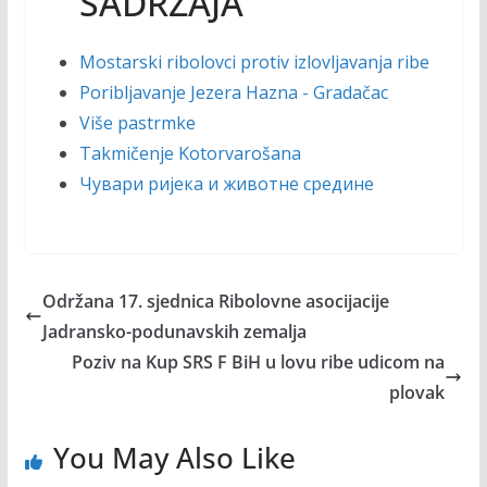
SADRŽAJA
Mostarski ribolovci protiv izlovljavanja ribe
Poribljavanje Jezera Hazna - Gradačac
Više pastrmke
Takmičenje Kotorvarošana
Чувари ријека и животне средине
Održana 17. sjednica Ribolovne asocijacije
Jadransko-podunavskih zemalja
Poziv na Kup SRS F BiH u lovu ribe udicom na
plovak
You May Also Like