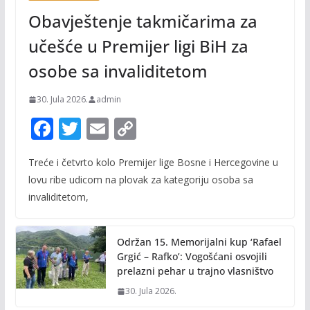
Obavještenje takmičarima za
učešće u Premijer ligi BiH za
osobe sa invaliditetom
30. Jula 2026.
admin
F
T
E
C
ac
w
m
o
Treće i četvrto kolo Premijer lige Bosne i Hercegovine u
e
itt
ai
p
lovu ribe udicom na plovak za kategoriju osoba sa
b
er
l
y
invaliditetom,
o
Li
o
n
Održan 15. Memorijalni kup ‘Rafael
k
k
Grgić – Rafko’: Vogošćani osvojili
prelazni pehar u trajno vlasništvo
30. Jula 2026.