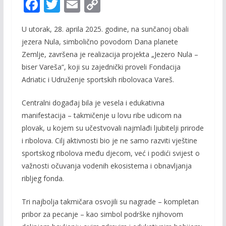
F
T
E
C
ac
w
m
o
U utorak, 28. aprila 2025. godine, na sunčanoj obali
e
itt
ai
p
jezera Nula, simbolično povodom Dana planete
b
er
l
y
Zemlje, završena je realizacija projekta „Jezero Nula –
o
Li
biser Vareša“, koji su zajednički proveli Fondacija
o
n
Adriatic i Udruženje sportskih ribolovaca Vareš.
k
k
Centralni događaj bila je vesela i edukativna
manifestacija – takmičenje u lovu ribe udicom na
plovak, u kojem su učestvovali najmlađi ljubitelji prirode
i ribolova. Cilj aktivnosti bio je ne samo razviti vještine
sportskog ribolova među djecom, već i podići svijest o
važnosti očuvanja vodenih ekosistema i obnavljanja
ribljeg fonda.
Tri najbolja takmičara osvojili su nagrade – kompletan
pribor za pecanje – kao simbol podrške njihovom