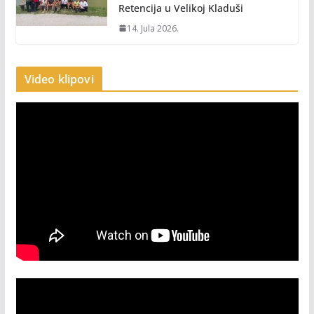
Retencija u Velikoj Kladuši
14. Jula 2026.
Video klipovi