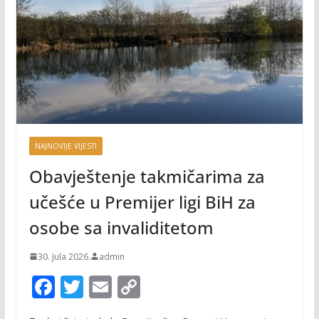
NAJNOVIJE VIJESTI
Obavještenje takmičarima za
učešće u Premijer ligi BiH za
osobe sa invaliditetom
30. Jula 2026.
admin
F
T
E
C
ac
w
m
o