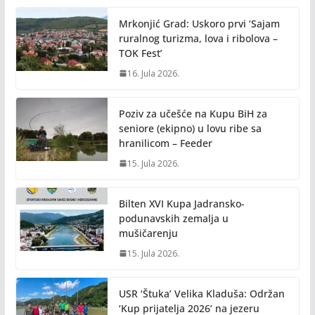
Mrkonjić Grad: Uskoro prvi ‘Sajam
ruralnog turizma, lova i ribolova –
TOK Fest’
16. Jula 2026.
Poziv za učešće na Kupu BiH za
seniore (ekipno) u lovu ribe sa
hranilicom – Feeder
15. Jula 2026.
Bilten XVI Kupa Jadransko-
podunavskih zemalja u
mušičarenju
15. Jula 2026.
USR ‘Štuka’ Velika Kladuša: Održan
‘Kup prijatelja 2026’ na jezeru