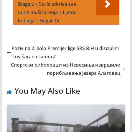
Blagaju - Daris otkriva sve
tajne mušičarenja | Ljetna
kuhinja | Hayat TV
Poziv na 2. kolo Premijer lige SRS BiH u disciplini
‘Lov šarana i amura’
Cпортски риболовци из Hевесиња извршили
порибљавање језера Aлаговац
You May Also Like