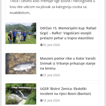
Treće i četvrto kolo Premijer lige Bosne i Hercegovine u
e
itt
ai
p
lovu ribe udicom na plovak za kategoriju osoba sa
b
er
l
y
invaliditetom,
o
Li
o
n
Održan 15. Memorijalni kup ‘Rafael
k
k
Grgić – Rafko’: Vogošćani osvojili
prelazni pehar u trajno vlasništvo
30. Jula 2026.
Masovni pomor ribe u Kotor Varoši:
Snimak iz Vrbanje prikazuje stanje
na terenu
23. Jula 2026.
UGSR ‘Bistro’ Zenica: Ekološki
incident na rijeci Bosni (Banlozi)
18. Jula 2026.