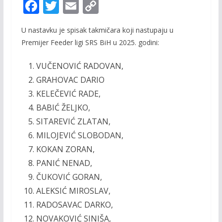
F
T
E
C
ac
w
m
o
U nastavku je spisak takmičara koji nastupaju u
e
itt
ai
p
Premijer Feeder ligi SRS BiH u 2025. godini:
b
er
l
y
o
Li
VUČENOVIĆ RADOVAN,
GRAHOVAC DARIO
o
n
KELEČEVIĆ RADE,
k
k
BABIĆ ŽELJKO,
SITAREVIĆ ZLATAN,
MILOJEVIĆ SLOBODAN,
KOKAN ZORAN,
PANIĆ NENAD,
ČUKOVIĆ GORAN,
ALEKSIĆ MIROSLAV,
RADOSAVAC DARKO,
NOVAKOVIĆ SINIŠA,