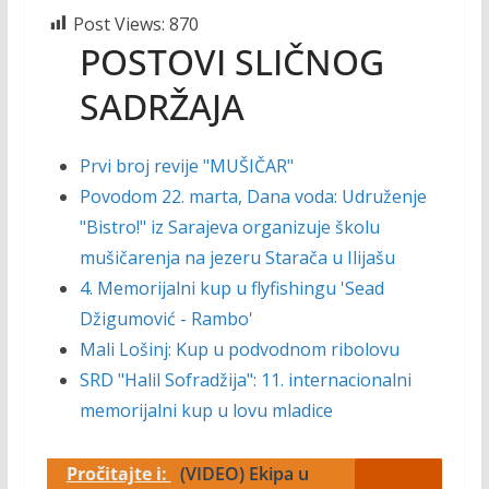
Post Views:
870
POSTOVI SLIČNOG
SADRŽAJA
Prvi broj revije "MUŠIČAR"
Povodom 22. marta, Dana voda: Udruženje
"Bistro!" iz Sarajeva organizuje školu
mušičarenja na jezeru Starača u Ilijašu
4. Memorijalni kup u flyfishingu 'Sead
Džigumović - Rambo'
Mali Lošinj: Kup u podvodnom ribolovu
SRD "Halil Sofradžija": 11. internacionalni
memorijalni kup u lovu mladice
Pročitajte i:
(VIDEO) Ekipa u