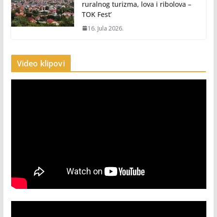
ruralnog turizma, lova i ribolova –
TOK Fest’
16. Jula 2026.
Video klipovi