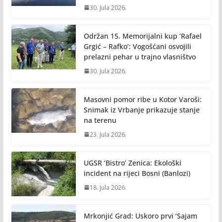
30. Jula 2026.
Održan 15. Memorijalni kup ‘Rafael
Grgić – Rafko’: Vogošćani osvojili
prelazni pehar u trajno vlasništvo
30. Jula 2026.
Masovni pomor ribe u Kotor Varoši:
Snimak iz Vrbanje prikazuje stanje
na terenu
23. Jula 2026.
UGSR ‘Bistro’ Zenica: Ekološki
incident na rijeci Bosni (Banlozi)
18. Jula 2026.
Mrkonjić Grad: Uskoro prvi ‘Sajam