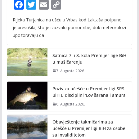
F
T
E
C
ac
w
m
o
Rijeka Turjanica na ušću u Vrbas kod Laktaša potpuno
e
itt
ai
p
je presušila, što je izazvalo pomor ribe, dok meteorolozi
b
er
l
y
upozoravaju da
o
Li
o
n
Satnica 7. i 8. kola Premijer lige BiH
k
k
u mušičarenju
7. Augusta 2026.
Poziv za učešće u Premijer ligi SRS
BiH u disciplini ‘Lov šarana i amura’
6. Augusta 2026.
Obavještenje takmičarima za
učešće u Premijer ligi BiH za osobe
sa invaliditetom