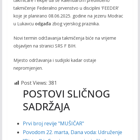
takmičare i ekipe da se Kalendarom predviđeno
b
er
l
y
takmičenje Federalno prvenstvo u disciplini ‘FEEDER’
o
Li
koje je planirano 08.06.2025. godine na jezeru Modrac
o
n
u Lukavcu
odgađa
zbog vjerskog praznika.
k
k
Novi termin održavanja takmičenja biće na vrijeme
objavljen na stranici SRS F BIH.
Mjesto održavanja i sudijski kadar ostaje
nepromjenjen.
Post Views:
381
POSTOVI SLIČNOG
SADRŽAJA
Prvi broj revije "MUŠIČAR"
Povodom 22. marta, Dana voda: Udruženje