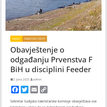
NAJAVE
NAJNOVIJE VIJESTI
Obavještenje o
odgađanju Prvenstva F
BiH u disciplini Feeder
2. Juna 2025.
admin
F
T
E
C
ac
w
m
o
Sekretar Sudijsko-takmičarske komisije obavještava sve
e
itt
ai
p