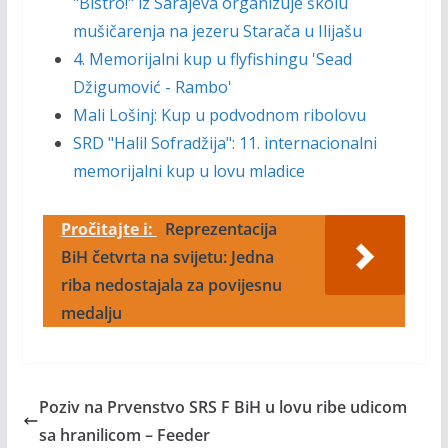
"Bistro!" iz Sarajeva organizuje školu
mušičarenja na jezeru Starača u Ilijašu
4. Memorijalni kup u flyfishingu 'Sead
Džigumović - Rambo'
Mali Lošinj: Kup u podvodnom ribolovu
SRD "Halil Sofradžija": 11. internacionalni
memorijalni kup u lovu mladice
Pročitajte i:
Reprezentacija
BiH četvrta na svijetu: Jedna
riba nedostajala za povijesnu
medalju
Poziv na Prvenstvo SRS F BiH u lovu ribe udicom
sa hranilicom – Feeder