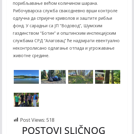
порибљавање већом количином шарана.
Рибочуварска служба свакодневно врши контроле
одлучна да спријече криволов и заштите рибљи
фонд. У сарадњи са ЈП “Водовод”, Шумским
газдинством “Ботин” и општинским инспекцијским
службама СРД “Алаговац” ће надзирати евентуално
неконтролисано одлагање отпада и угрожавање
животне средине.
Post Views:
518
POSTOVI SLIČNOG