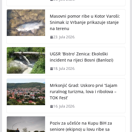
Masovni pomor ribe u Kotor Varoši:
Snimak iz Vrbanje prikazuje stanje
na terenu
23. Jula 2026.
UGSR ‘Bistro’ Zenica: Ekološki
incident na rijeci Bosni (Banlozi)
18. Jula 2026.
Mrkonjić Grad: Uskoro prvi ‘Sajam
ruralnog turizma, lova i ribolova –
TOK Fest’
16. Jula 2026.
Poziv za učešće na Kupu BiH za
seniore (ekipno) u lovu ribe sa