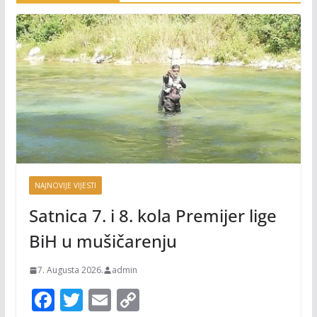
NAJNOVIJE VIJESTI
Satnica 7. i 8. kola Premijer lige
BiH u mušičarenju
7. Augusta 2026.
admin
F
T
E
C