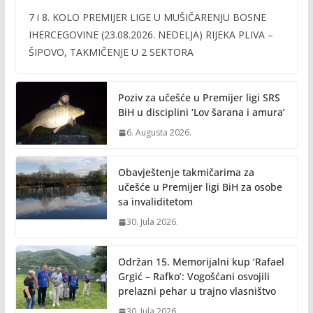
ac
w
m
o
7 i 8. KOLO PREMIJER LIGE U MUŠIČARENJU BOSNE
e
itt
ai
p
IHERCEGOVINE (23.08.2026. NEDELJA) RIJEKA PLIVA –
b
er
l
y
ŠIPOVO, TAKMIČENJE U 2 SEKTORA
o
Li
o
n
Poziv za učešće u Premijer ligi SRS
k
k
BiH u disciplini ‘Lov šarana i amura’
6. Augusta 2026.
Obavještenje takmičarima za
učešće u Premijer ligi BiH za osobe
sa invaliditetom
30. Jula 2026.
Održan 15. Memorijalni kup ‘Rafael
Grgić – Rafko’: Vogošćani osvojili
prelazni pehar u trajno vlasništvo
30. Jula 2026.