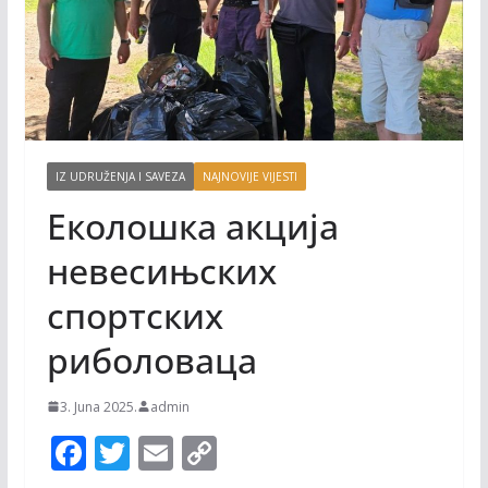
IZ UDRUŽENJA I SAVEZA
NAJNOVIJE VIJESTI
Eколошка акција
невесињских
спортских
риболоваца
3. Juna 2025.
admin
F
T
E
C
ac
w
m
o