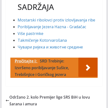
SADRŽAJA
Mostarski ribolovci protiv izlovljavanja ribe
Poribljavanje Jezera Hazna - Gradačac
Više pastrmke
Takmičenje Kotorvarošana
Чувари ријека и животне средине
Pročitajte i:
SRD Trebinje:
Izvršeno poribljavanje Sušice,
Trebišnjice i Goričkog jezera
Održano 2. kolo Premijer lige SRS BiH u lovu
šarana i amura