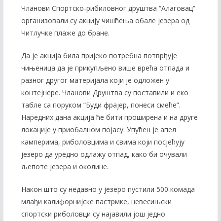
Чланови Спортско-рибиловног друштва “Алаговац”
e
itt
ai
p
организовали су акцију чишћења обале језера од
b
er
l
y
Читлучке плаже до бране.
o
Li
Да је акција била пријеко потребна потврђује
o
n
чињеница да је прикупљено више врећа отпада и
k
k
разног другог материјала који је одложен у
контејнере. Чланови Друштва су поставили и еко
табле са поруком “Буди фрајер, понеси смеће”.
Наредних дана акција ће бити проширена и на друге
локације у приобалном појасу. Упућен је апел
камперима, риболовцима и свима који посјећују
језеро да уредно одлажу отпад, како би очували
љепоте језера и околине.
Након што су недавно у језеро пустили 500 комада
млађи калифорнијске пастрмке, невесињски
спортски риболовци су најавили још једно