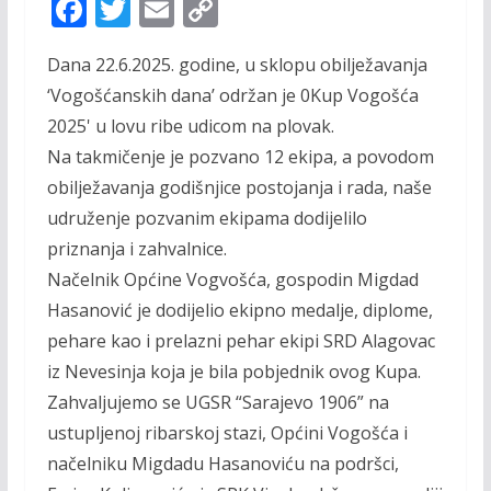
F
T
E
C
ac
w
m
o
Dana 22.6.2025. godine, u sklopu obilježavanja
e
itt
ai
p
‘Vogošćanskih dana’ održan je 0Kup Vogošća
b
er
l
y
2025' u lovu ribe udicom na plovak.
o
Li
Na takmičenje je pozvano 12 ekipa, a povodom
o
n
obilježavanja godišnjice postojanja i rada, naše
k
k
udruženje pozvanim ekipama dodijelilo
priznanja i zahvalnice.
Načelnik Općine Vogvošća, gospodin Migdad
Hasanović je dodijelio ekipno medalje, diplome,
pehare kao i prelazni pehar ekipi SRD Alagovac
iz Nevesinja koja je bila pobjednik ovog Kupa.
Zahvaljujemo se UGSR “Sarajevo 1906” na
ustupljenoj ribarskoj stazi, Općini Vogošća i
načelniku Migdadu Hasanoviću na podršci,