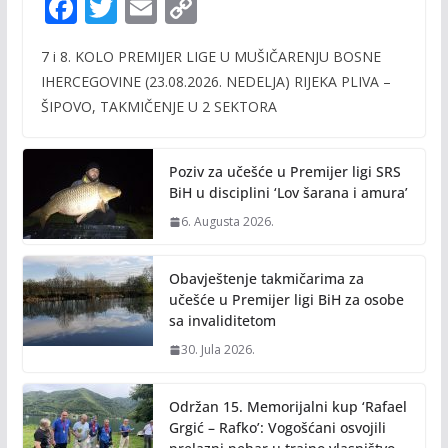
F
T
E
C
ac
w
m
o
7 i 8. KOLO PREMIJER LIGE U MUŠIČARENJU BOSNE
e
itt
ai
p
IHERCEGOVINE (23.08.2026. NEDELJA) RIJEKA PLIVA –
b
er
l
y
ŠIPOVO, TAKMIČENJE U 2 SEKTORA
o
Li
o
n
Poziv za učešće u Premijer ligi SRS
k
k
BiH u disciplini ‘Lov šarana i amura’
6. Augusta 2026.
Obavještenje takmičarima za
učešće u Premijer ligi BiH za osobe
sa invaliditetom
30. Jula 2026.
Održan 15. Memorijalni kup ‘Rafael
Grgić – Rafko’: Vogošćani osvojili