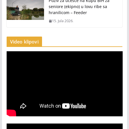
Poziv za učešće na Kupu BiH za
seniore (ekipno) u lovu ribe sa
hranilicom – Feeder
15. Jula 2026.
Video klipovi