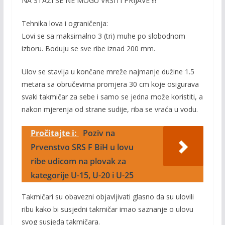
NA STAZI SE NE MOGU VRŠITI PRIJAVE !!!
Tehnika lova i ograničenja:
Lovi se sa maksimalno 3 (tri) muhe po slobodnom
izboru. Boduju se sve ribe iznad 200 mm.
Ulov se stavlja u končane mreže najmanje dužine 1.5
metara sa obručevima promjera 30 cm koje osigurava
svaki takmičar za sebe i samo se jedna može koristiti, a
nakon mjerenja od strane sudije, riba se vraća u vodu.
Pročitajte i:
Poziv na
Prvenstvo SRS F BiH u lovu
ribe udicom na plovak za
kategorije U-15, U-20 i U-25
Takmičari su obavezni objavljivati glasno da su ulovili
ribu kako bi susjedni takmičar imao saznanje o ulovu
svog susjeda takmičara.