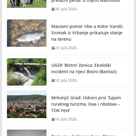
prelazni pehar u trajno vlasništvo
30. Jula 2026.
Masovni pomor ribe u Kotor Varoši:
Snimak iz Vrbanje prikazuje stanje
na terenu
23. Jula 2026.
UGSR ‘Bistro’ Zenica: Ekološki
incident na rijeci Bosni (Banlozi)
18. Jula 2026.
Mrkonjić Grad: Uskoro prvi ‘Sajam
ruralnog turizma, lova i ribolova –
TOK Fest’
16. Jula 2026.