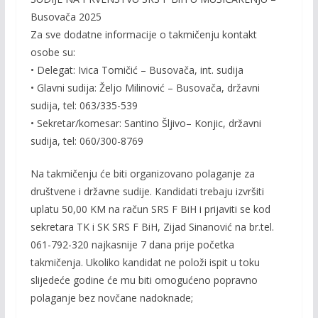
Busovača 2025
Za sve dodatne informacije o takmičenju kontakt
osobe su:
• Delegat: Ivica Tomičić – Busovača, int. sudija
• Glavni sudija: Željo Milinović – Busovača, državni
sudija, tel: 063/335-539
• Sekretar/komesar: Santino Šljivo– Konjic, državni
sudija, tel: 060/300-8769
Na takmičenju će biti organizovano polaganje za
društvene i državne sudije. Kandidati trebaju izvršiti
uplatu 50,00 KM na račun SRS F BiH i prijaviti se kod
sekretara TK i SK SRS F BiH, Zijad Sinanović na br.tel.
061-792-320 najkasnije 7 dana prije početka
takmičenja. Ukoliko kandidat ne položi ispit u toku
slijedeće godine će mu biti omogućeno popravno
polaganje bez novčane nadoknade;