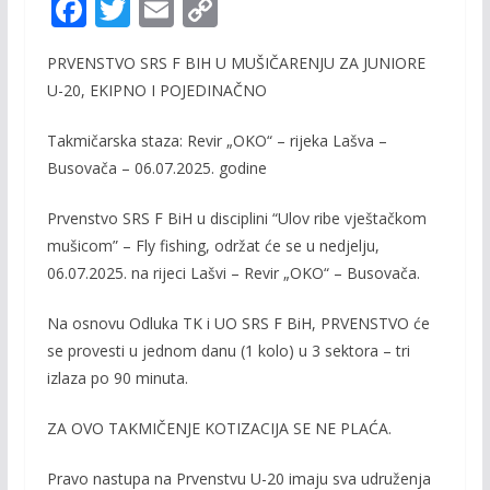
F
T
E
C
ac
w
m
o
PRVENSTVO SRS F BIH U MUŠIČARENJU ZA JUNIORE
e
itt
ai
p
U-20, EKIPNO I POJEDINAČNO
b
er
l
y
o
Li
Takmičarska staza: Revir „OKO“ – rijeka Lašva –
Busovača – 06.07.2025. godine
o
n
k
k
Prvenstvo SRS F BiH u disciplini “Ulov ribe vještačkom
mušicom” – Fly fishing, održat će se u nedjelju,
06.07.2025. na rijeci Lašvi – Revir „OKO“ – Busovača.
Na osnovu Odluka TK i UO SRS F BiH, PRVENSTVO će
se provesti u jednom danu (1 kolo) u 3 sektora – tri
izlaza po 90 minuta.
ZA OVO TAKMIČENJE KOTIZACIJA SE NE PLAĆA.
Pravo nastupa na Prvenstvu U-20 imaju sva udruženja