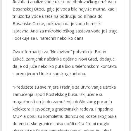
o
Li
Rezultati analize vode uzete od ribolovačkog društva u
Bosanskoj Otoci, gdje je voda bila najviše mutna, kao i
o
n
tri uzorka vode uzeta na području od Bihaća do
k
k
Bosanske Otoke, pokazuju da je voda hemijski
ispravna. Analiza mikrobiološkog sastava vode još traje
i očekuje se u narednih nekoliko dana.
Ovu informaciju za “Nezavisne” potvrdio je Bojan
Lukač, zamjenik načelnika opštine Novi Grad, dodajući
da je od juče nekoliko puta bio u telefonskom kontaktu
s premijerom Unsko-sanskog kantona.
“Preduzete su sve mjere i radnje za utvrđivanje uzroka
zamućenja ispod Kostelskog buka. Isključene su
mogućnosti da je do zamućenja došlo zbog pucanja
kolektora ili izvođenja građevinskih radova. Pripadnici
MUP-a obišli su kompletnu dionicu od Kostelskog buka
do entitetske granice i nisu uočili ništa što bi moglo
ukazivati na faktor zamućenja vode”, rekao je Lukač.