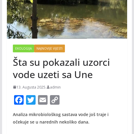
EKOLOGIJA
NAJNOVIJE VIJESTI
Šta su pokazali uzorci
vode uzeti sa Une
13. Augusta 2025.
admin
F
T
E
C
ac
w
m
o
Analiza mikrobiološkog sastava vode još traje i
e
itt
ai
p
očekuje se u narednih nekoliko dana.
b
er
l
y