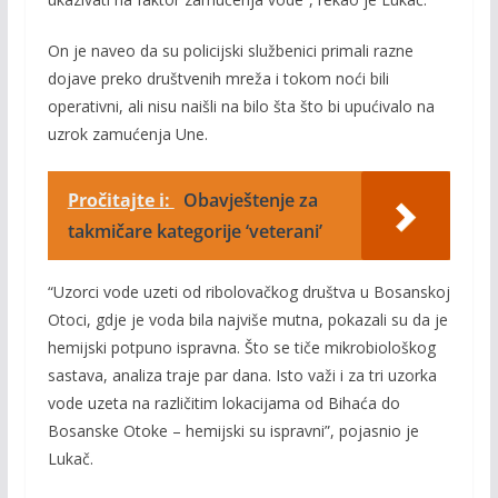
On je naveo da su policijski službenici primali razne
dojave preko društvenih mreža i tokom noći bili
operativni, ali nisu naišli na bilo šta što bi upućivalo na
uzrok zamućenja Une.
Pročitajte i:
Obavještenje za
takmičare kategorije ‘veterani’
“Uzorci vode uzeti od ribolovačkog društva u Bosanskoj
Otoci, gdje je voda bila najviše mutna, pokazali su da je
hemijski potpuno ispravna. Što se tiče mikrobiološkog
sastava, analiza traje par dana. Isto važi i za tri uzorka
vode uzeta na različitim lokacijama od Bihaća do
Bosanske Otoke – hemijski su ispravni”, pojasnio je
Lukač.