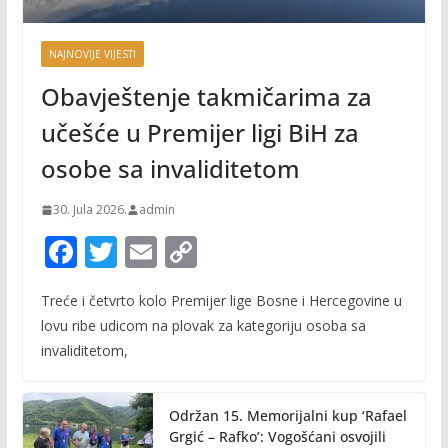
NAJNOVIJE VIJESTI
Obavještenje takmičarima za
učešće u Premijer ligi BiH za
osobe sa invaliditetom
30. Jula 2026.
admin
F
T
E
C
ac
w
m
o
Treće i četvrto kolo Premijer lige Bosne i Hercegovine u
e
itt
ai
p
lovu ribe udicom na plovak za kategoriju osoba sa
b
er
l
y
invaliditetom,
o
Li
o
n
Održan 15. Memorijalni kup ‘Rafael
k
k
Grgić – Rafko’: Vogošćani osvojili