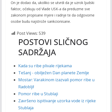
On je dodao da, ukoliko se utvrdi da je uzrok ljudski
faktor, očekuju od Vlade USK-a da preduzme sve
zakonom propisane mjere i radnje te da odgovorne
osobe budu najstrože sankcionisane.
Post Views:
539
POSTOVI SLIČNOG
SADRŽAJA
Kada su ribe plivale rijekama
Tešanj - obilježen Dan planete Zemlje
Mostar: Varakinom izazvali pomor ribe u
Radoblji!
Pomor ribe u Stublaji
Završeno ispitivanje uzorka vode iz rijeke
Stublaja