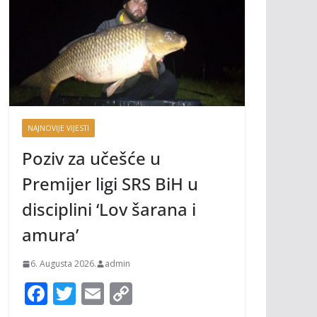
NAJNOVIJE VIJESTI
Poziv za učešće u
Premijer ligi SRS BiH u
disciplini ‘Lov šarana i
amura’
6. Augusta 2026.
admin
F
T
E
C
ac
w
m
o