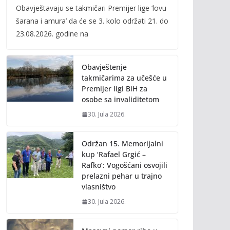
Obavještavaju se takmičari Premijer lige ‘lovu
e
itt
ai
p
šarana i amura’ da će se 3. kolo održati 21. do
b
er
l
y
23.08.2026. godine na
o
Li
o
n
Obavještenje
k
k
takmičarima za učešće u
Premijer ligi BiH za
osobe sa invaliditetom
30. Jula 2026.
Održan 15. Memorijalni
kup ‘Rafael Grgić –
Rafko’: Vogošćani osvojili
prelazni pehar u trajno
vlasništvo
30. Jula 2026.