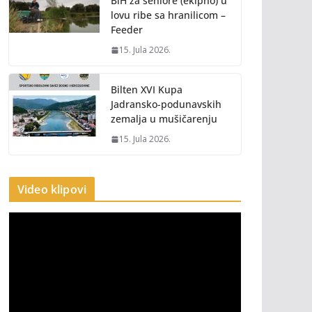
BiH za seniore (ekipno) u
lovu ribe sa hranilicom –
Feeder
15. Jula 2026.
Bilten XVI Kupa
Jadransko-podunavskih
zemalja u mušičarenju
15. Jula 2026.
Video klipovi