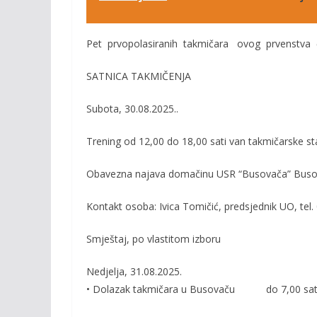
Pet prvopolasiranih takmičara ovog prvenstva 
SATNICA TAKMIČENJA
Sub
ota, 30.08.2025.
.
Trening od 12,00 do 18
,00 sati
van takmičarske st
Obavezna n
ajava domačinu USR “Busovača” Bus
Kontakt osoba: Ivica Tomičić
, predsjednik UO,
tel.
Smještaj, po vlastitom izboru
Nedjelja, 31
.
08.2025.
• Dolazak takmičara u Busovaču
do 7,00 sat