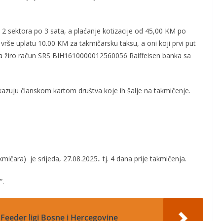
 2 sektora po 3
s
ata
, a
plać
anje kotizacije od
45
,00 KM po
vrše uplatu
10.00 KM za takmičarsku taksu, a oni koji prvi put
na
žiro račun SRS BIH
1610000012560056 Raiffeisen banka sa
azuju članskom kartom društva koje ih šalje na takmičenje.
kmičara) je srijeda,
27.08.2025.
. tj. 4 dana prije takmičenja.
”.
 Feeder ligi Bosne i Hercegovine