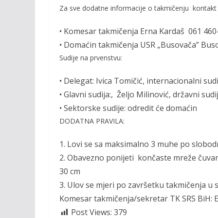
Za sve dodatne informacije o takmičenju kontakt
•
Komesar takmičenja Erna Kardaš 061 460
•
Domaćin takmičenja
USR „Busovača” Busov
S
udije na prvenstvu:
•
Delegat: Ivica Tomičić
, internacionalni
sudi
•
Glavni sudija:, Željo Milinović
, državni sud
•
Sektorske sudije
:
odredit će domaćin
DODATNA PRAVILA:
1.
Lovi se sa maksimalno 3 muhe po slobod
2.
Obavezno ponijeti končaste mreže čuvar
30 cm
3.
Ulov se mjeri po završetku takmičenja u 
Komesar takmičenja/sekretar
TK SRS
BiH:
E
Post Views:
379