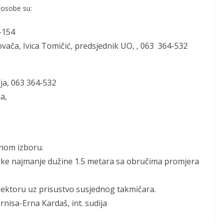
 osobe su:
-154
ača, Ivica Tomičić
,
predsjednik UO,
,
063 364-532
ja,
063
364-532
ija,
nom izboru.
ke najmanje dužine 1.5 metara sa obručima promjera
sektoru uz prisustvo susjednog takmičara.
rnisa-
Erna Kardaš
, int. sudija