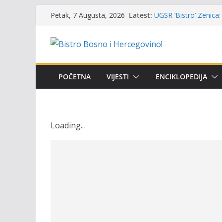
Skip
Latest:
UGSR ‘Bistro’ Zenica: 
Petak, 7 Augusta, 2026
to
(Banlozi)
Poziv za učešće u Prem
content
i amura’
Obavještenje takmiča
osobe sa invaliditet
Održan 15. Memorijal
POČETNA
VIJESTI
ENCIKLOPEDIJA
osvojili prelazni peha
Masovni pomor ribe u
prikazuje stanje na t
Loading
.
.
.