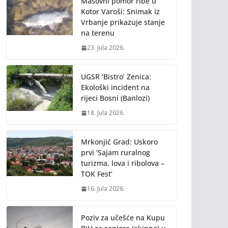
Masovni pomor ribe u
Kotor Varoši: Snimak iz
Vrbanje prikazuje stanje
na terenu
23. Jula 2026.
UGSR ‘Bistro’ Zenica:
Ekološki incident na
rijeci Bosni (Banlozi)
18. Jula 2026.
Mrkonjić Grad: Uskoro
prvi ‘Sajam ruralnog
turizma, lova i ribolova –
TOK Fest’
16. Jula 2026.
Poziv za učešće na Kupu