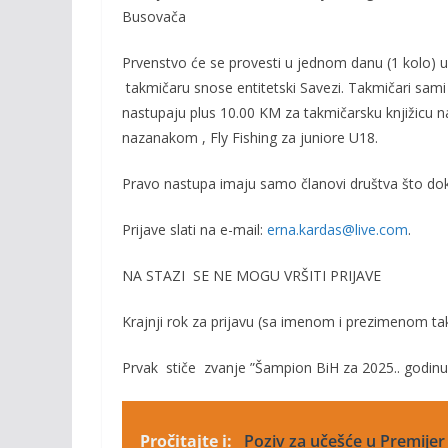
Busovača
o
n
k
k
Prvenstvo
će se pro
vesti u jednom danu (1 kolo) u
takmičaru snose entitetski
Savezi.
Takmičari sami 
nastupaju plus 10.00 KM za takmičarsku knjižicu 
nazanakom
,
Fly Fishing za juniore U18
.
Pravo nastupa imaju samo članovi društva što dok
Prijave slati na e-mail
:
erna.kardas@live.com
.
NA STAZI SE NE MOGU VRŠITI PRIJAVE
Krajnji rok za prijavu
(sa imenom i prez
imenom
ta
Prvak stiče zvanje ”Šampion BiH za 202
5
.. godinu
Pročitajte i:
Poziv za učešće u Premijer