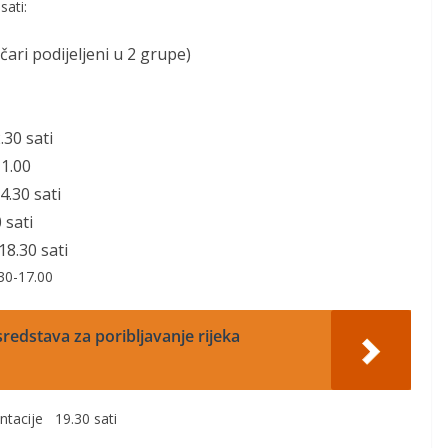
sati
:
ičari podijeljeni u 2 grupe)
.
3
0 sati
11.00
4.30 sati
0
sati
18.3
0 sati
30-17.00
redstava za poribljavanje rijeka
zentacije
19.3
0 sati