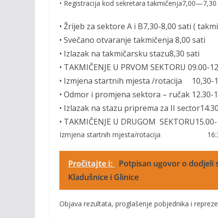
•
Registracija kod sekretara takmičenja
7,00—7,30 
•
Žrijeb za sektore A i B
7,30-8,00 sati ( takm
•
Svečano otvaranje takmičenja
8,00 sati
•
Izl
azak na takmičarsku stazu
8,30
sati
•
TAKMIČENJE U PRVOM SEKTOR
U
09.00-12
• Izmjena startnih mjesta /rotacija
10,30-
•
Odmor i promjena sektora –
ručak
12.3
0-1
•
Izlazak na stazu priprema za II sector
14.3
•
TAKMIČENJE U DRUGOM SEKTORU
15.00-
Izmjena startnih mjesta/rotacija
16:
Pročitajte i:
Potpisan ugovor o dodjeli s
Kladušnice i Glinice
Objava rezultata, proglašenje pobjednika i repre