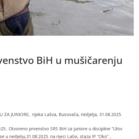
venstvo BiH u mušičarenju
JU ZA
JUNIORE,
rijeka Lašva
,
Busovača
,
nedjelja
,
31.08.2025.
02
5.
. Otvoreno prvenstvo SRS
BiH
za juniore u
discipline “Ulov
se u nedjelju
,
31.08.2025.
na rijeci Lašvi, staza IP “Oko”
,