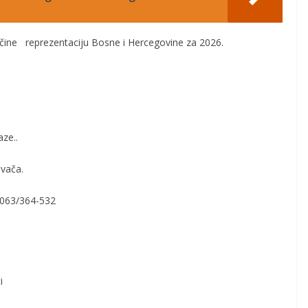
čine reprezentaciju Bosne i
Hercegovine
za 2026.
aze.
.
ovača
.
063
/
364-532
i