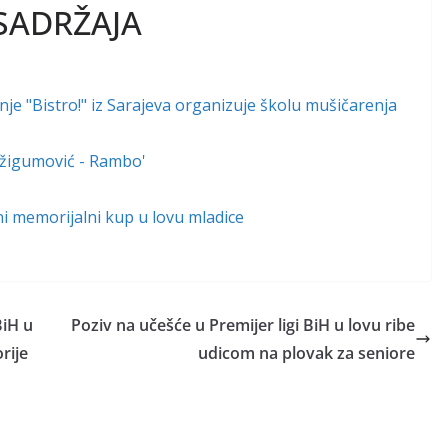
SADRŽAJA
e "Bistro!" iz Sarajeva organizuje školu mušičarenja
 Džigumović - Rambo'
lni memorijalni kup u lovu mladice
iH u
Poziv na učešće u Premijer ligi BiH u lovu ribe
rije
udicom na plovak za seniore