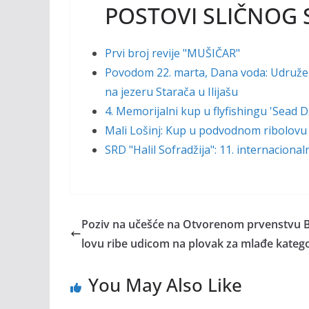
POSTOVI SLIČNOG 
Prvi broj revije "MUŠIČAR"
Povodom 22. marta, Dana voda: Udruženj
na jezeru Starača u Ilijašu
4. Memorijalni kup u flyfishingu 'Sead
Mali Lošinj: Kup u podvodnom ribolovu
SRD "Halil Sofradžija": 11. internaciona
Poziv na učešće na Otvorenom prvenstvu B
lovu ribe udicom na plovak za mlađe katego
You May Also Like