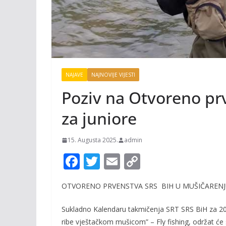
NAJAVE
NAJNOVIJE VIJESTI
Poziv na Otvoreno pr
za juniore
15. Augusta 2025.
admin
F
T
E
C
ac
w
m
o
OTVORENO P
RVENSTVA
SRS BIH U MUŠIČAREN
e
itt
ai
p
b
er
l
y
Sukladno Kalendaru takmičenja SRT SRS BiH za 2
o
Li
ribe vještačkom mušicom” – Fly fishing,
održat će 