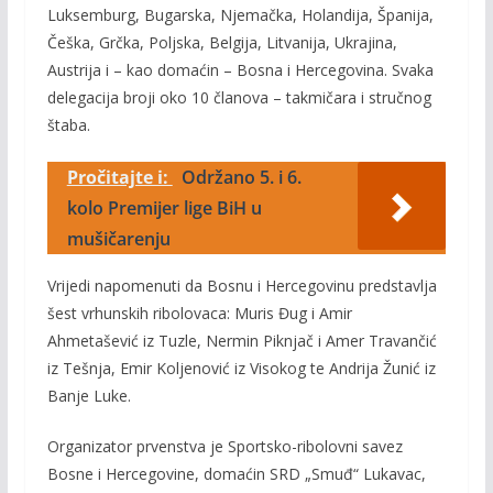
Luksemburg, Bugarska, Njemačka, Holandija, Španija,
Češka, Grčka, Poljska, Belgija, Litvanija, Ukrajina,
Austrija i – kao domaćin – Bosna i Hercegovina. Svaka
delegacija broji oko 10 članova – takmičara i stručnog
štaba.
Pročitajte i:
Održano 5. i 6.
kolo Premijer lige BiH u
mušičarenju
Vrijedi napomenuti da Bosnu i Hercegovinu predstavlja
šest vrhunskih ribolovaca: Muris Đug i Amir
Ahmetašević iz Tuzle, Nermin Piknjač i Amer Travančić
iz Tešnja, Emir Koljenović iz Visokog te Andrija Žunić iz
Banje Luke.
Organizator prvenstva je Sportsko-ribolovni savez
Bosne i Hercegovine, domaćin SRD „Smuđ“ Lukavac,