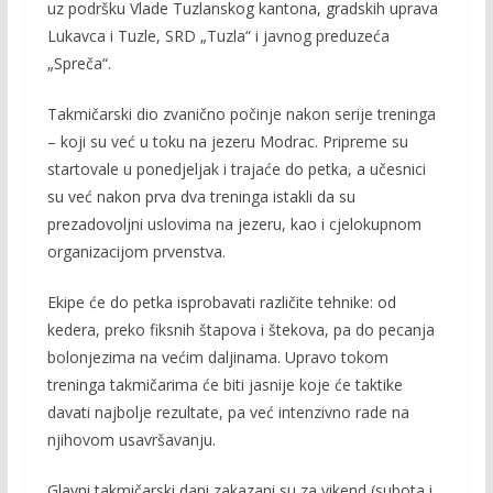
uz podršku Vlade Tuzlanskog kantona, gradskih uprava
Lukavca i Tuzle, SRD „Tuzla“ i javnog preduzeća
„Spreča“.
Takmičarski dio zvanično počinje nakon serije treninga
– koji su već u toku na jezeru Modrac. Pripreme su
startovale u ponedjeljak i trajaće do petka, a učesnici
su već nakon prva dva treninga istakli da su
prezadovoljni uslovima na jezeru, kao i cjelokupnom
organizacijom prvenstva.
Ekipe će do petka isprobavati različite tehnike: od
kedera, preko fiksnih štapova i štekova, pa do pecanja
bolonjezima na većim daljinama. Upravo tokom
treninga takmičarima će biti jasnije koje će taktike
davati najbolje rezultate, pa već intenzivno rade na
njihovom usavršavanju.
Glavni takmičarski dani zakazani su za vikend (subota i