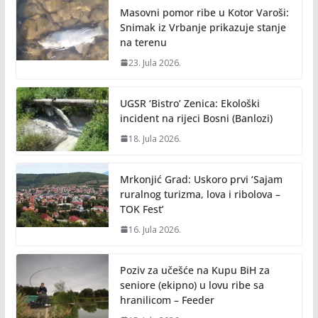
Masovni pomor ribe u Kotor Varoši:
Snimak iz Vrbanje prikazuje stanje
na terenu
23. Jula 2026.
UGSR ‘Bistro’ Zenica: Ekološki
incident na rijeci Bosni (Banlozi)
18. Jula 2026.
Mrkonjić Grad: Uskoro prvi ‘Sajam
ruralnog turizma, lova i ribolova –
TOK Fest’
16. Jula 2026.
Poziv za učešće na Kupu BiH za
seniore (ekipno) u lovu ribe sa
hranilicom – Feeder