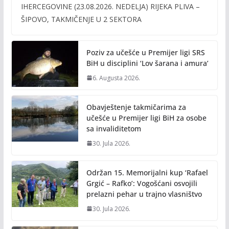
e
itt
ai
p
IHERCEGOVINE (23.08.2026. NEDELJA) RIJEKA PLIVA –
b
er
l
y
ŠIPOVO, TAKMIČENJE U 2 SEKTORA
o
Li
o
n
Poziv za učešće u Premijer ligi SRS
k
k
BiH u disciplini ‘Lov šarana i amura’
6. Augusta 2026.
Obavještenje takmičarima za
učešće u Premijer ligi BiH za osobe
sa invaliditetom
30. Jula 2026.
Održan 15. Memorijalni kup ‘Rafael
Grgić – Rafko’: Vogošćani osvojili
prelazni pehar u trajno vlasništvo
30. Jula 2026.