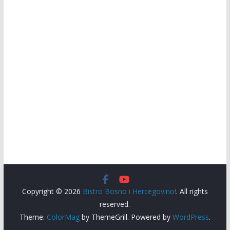
Copyright © 2026
Bistro Bosno i Hercegovino!
. All rights
reserved.
Theme:
ColorMag
by ThemeGrill. Powered by
WordPress
.