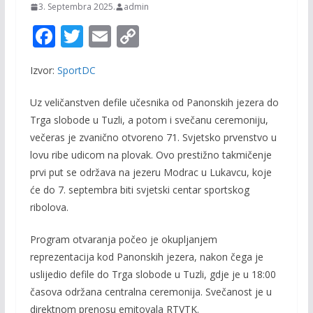
3. Septembra 2025.
admin
F
T
E
C
ac
w
m
o
Izvor:
SportDC
e
itt
ai
p
b
er
l
y
Uz veličanstven defile učesnika od Panonskih jezera do
o
Li
Trga slobode u Tuzli, a potom i svečanu ceremoniju,
večeras je zvanično otvoreno 71. Svjetsko prvenstvo u
o
n
lovu ribe udicom na plovak. Ovo prestižno takmičenje
k
k
prvi put se održava na jezeru Modrac u Lukavcu, koje
će do 7. septembra biti svjetski centar sportskog
ribolova.
Program otvaranja počeo je okupljanjem
reprezentacija kod Panonskih jezera, nakon čega je
uslijedio defile do Trga slobode u Tuzli, gdje je u 18:00
časova održana centralna ceremonija. Svečanost je u
direktnom prenosu emitovala RTVTK.