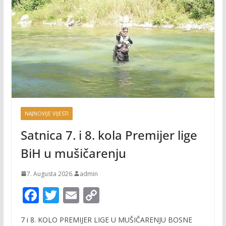
NAJNOVIJE VIJESTI
Satnica 7. i 8. kola Premijer lige
BiH u mušičarenju
7. Augusta 2026.
admin
F
T
E
C
ac
w
m
o
7 i 8. KOLO PREMIJER LIGE U MUŠIČARENJU BOSNE