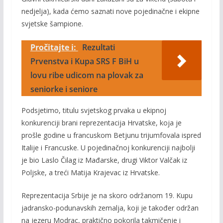
nedjelja), kada ćemo saznati nove pojedinačne i ekipne
svjetske šampione.
Pročitajte i:
Rezultati
Prvenstva i Kupa SRS F BiH u
lovu ribe udicom na plovak za
seniorke i seniore
Podsjetimo, titulu svjetskog prvaka u ekipnoj
konkurenciji brani reprezentacija Hrvatske, koja je
prošle godine u francuskom Betjunu trijumfovala ispred
Italije i Francuske. U pojedinačnoj konkurenciji najbolji
je bio Laslo Čilag iz Mađarske, drugi Viktor Valčak iz
Poljske, a treći Matija Krajevac iz Hrvatske.
Reprezentacija Srbije je na skoro održanom 19. Kupu
jadransko-podunavskih zemalja, koji je također održan
na jezeru Modrac, praktično pokorila takmičenje i