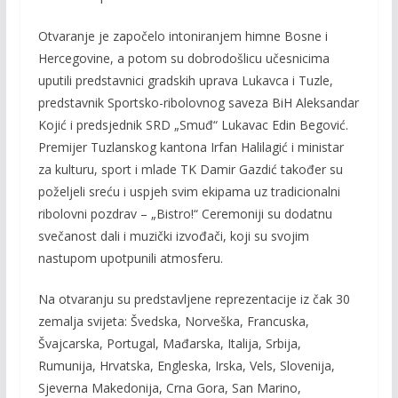
Otvaranje je započelo intoniranjem himne Bosne i
Hercegovine, a potom su dobrodošlicu učesnicima
uputili predstavnici gradskih uprava Lukavca i Tuzle,
predstavnik Sportsko-ribolovnog saveza BiH Aleksandar
Kojić i predsjednik SRD „Smuđ“ Lukavac Edin Begović.
Premijer Tuzlanskog kantona Irfan Halilagić i ministar
za kulturu, sport i mlade TK Damir Gazdić također su
poželjeli sreću i uspjeh svim ekipama uz tradicionalni
ribolovni pozdrav – „Bistro!“ Ceremoniji su dodatnu
svečanost dali i muzički izvođači, koji su svojim
nastupom upotpunili atmosferu.
Na otvaranju su predstavljene reprezentacije iz čak 30
zemalja svijeta: Švedska, Norveška, Francuska,
Švajcarska, Portugal, Mađarska, Italija, Srbija,
Rumunija, Hrvatska, Engleska, Irska, Vels, Slovenija,
Sjeverna Makedonija, Crna Gora, San Marino,