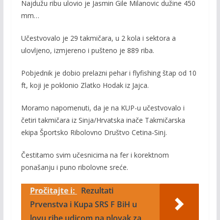
Najdužu ribu ulovio je Jasmin Gile Milanovic dužine 450
mm…
Učestvovalo je 29 takmičara, u 2 kola i sektora a
ulovljeno, izmjereno i pušteno je 889 riba.
Pobjednik je dobio prelazni pehar i flyfishing štap od 10
ft, koji je poklonio Zlatko Hodak iz Jajca.
Moramo napomenuti, da je na KUP-u učestvovalo i
četiri takmičara iz Sinja/Hrvatska inače Takmičarska
ekipa Športsko Ribolovno Društvo Cetina-Sinj.
Čestitamo svim učesnicima na fer i korektnom
ponašanju i puno ribolovne sreće.
Pročitajte i:
Rezultati
Prvenstva i Kupa SRS F BiH u
lovu ribe udicom na plovak za