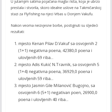
o
Li
U jutarnjim satima pojačana magla i kiša, koja je ubrzo
prestala i stvorila, skoro idealne uslove na Takmičarskoj
o
n
stazi za FlyFishing na rijeci Vrbas u Donjem Vakufu.
k
k
Nakon veoma neizvjesne borbe, postignuti su sljedeći
rezultati:
mjesto Kenan Pilav D.Vakuf sa osvojenih 2
(1+1) negativna poena, 42380,0 poena i
ulovljenih 69 riba…
mjesto Adis Kukić N.Travnik, sa osvojenih 5
(1+4) negativna poena, 36929,0 poena i
ulovljenih 59 riba…
mjesto Jasmin Gile Milanović Bugojno, sa
osvojenih 6 (5+1) negativan poen, 26900,0
poena i ulovljenih 40 riba…