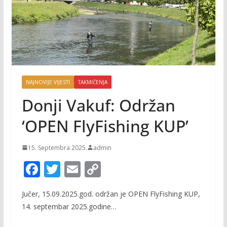
NAJNOVIJE VIJESTI
TAKMIČENJA
Donji Vakuf: Održan
‘OPEN FlyFishing KUP’
15. Septembra 2025.
admin
F
T
E
C
ac
w
m
o
Jučer, 15.09.2025.god. održan je OPEN FlyFishing KUP,
e
itt
ai
p
14. septembar 2025.godine…
b
er
l
y