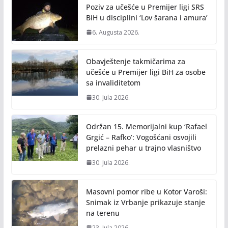
o
n
Poziv za učešće u Premijer ligi SRS
k
k
BiH u disciplini ‘Lov šarana i amura’
6. Augusta 2026.
Obavještenje takmičarima za
učešće u Premijer ligi BiH za osobe
sa invaliditetom
30. Jula 2026.
Održan 15. Memorijalni kup ‘Rafael
Grgić – Rafko’: Vogošćani osvojili
prelazni pehar u trajno vlasništvo
30. Jula 2026.
Masovni pomor ribe u Kotor Varoši:
Snimak iz Vrbanje prikazuje stanje
na terenu
23. Jula 2026.