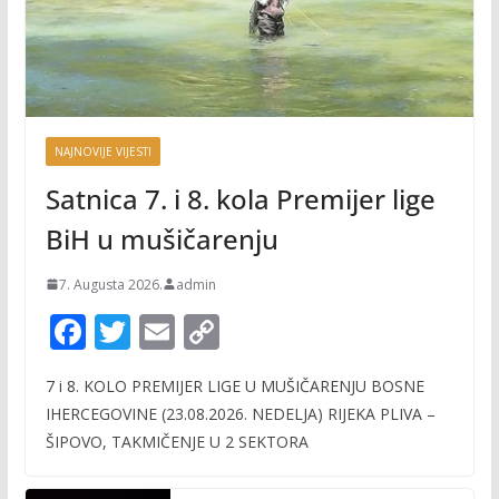
NAJNOVIJE VIJESTI
Satnica 7. i 8. kola Premijer lige
BiH u mušičarenju
7. Augusta 2026.
admin
F
T
E
C
ac
w
m
o
7 i 8. KOLO PREMIJER LIGE U MUŠIČARENJU BOSNE
e
itt
ai
p
IHERCEGOVINE (23.08.2026. NEDELJA) RIJEKA PLIVA –
b
er
l
y
ŠIPOVO, TAKMIČENJE U 2 SEKTORA
o
Li