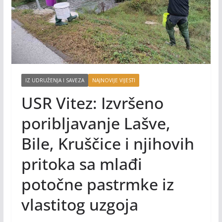
IZ UDRUŽENJA I SAVEZA
NAJNOVIJE VIJESTI
USR Vitez: Izvršeno
poribljavanje Lašve,
Bile, Kruščice i njihovih
pritoka sa mlađi
potočne pastrmke iz
vlastitog uzgoja