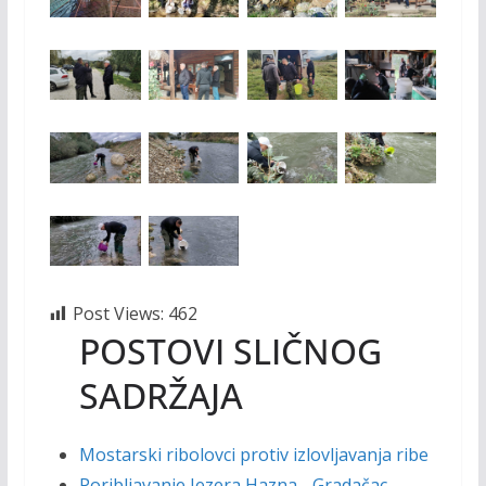
Post Views:
462
POSTOVI SLIČNOG
SADRŽAJA
Mostarski ribolovci protiv izlovljavanja ribe
Poribljavanje Jezera Hazna - Gradačac