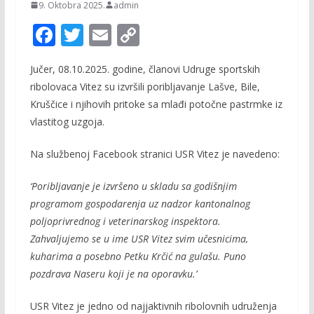
9. Oktobra 2025.
admin
F
T
E
C
ac
w
m
o
Jučer, 08.10.2025. godine, članovi Udruge sportskih
e
itt
ai
p
ribolovaca Vitez su izvršili poribljavanje Lašve, Bile,
b
er
l
y
Kruščice i njihovih pritoke sa mlađi potočne pastrmke iz
o
Li
vlastitog uzgoja.
o
n
Na službenoj Facebook stranici USR Vitez je navedeno:
k
k
‘Poribljavanje je izvršeno u skladu sa godišnjim
programom gospodarenja uz nadzor kantonalnog
poljoprivrednog i veterinarskog inspektora.
Zahvaljujemo se u ime USR Vitez svim učesnicima,
kuharima a posebno Petku Krčić na gulašu. Puno
pozdrava Naseru koji je na oporavku.’
USR Vitez je jedno od najjaktivnih ribolovnih udruženja