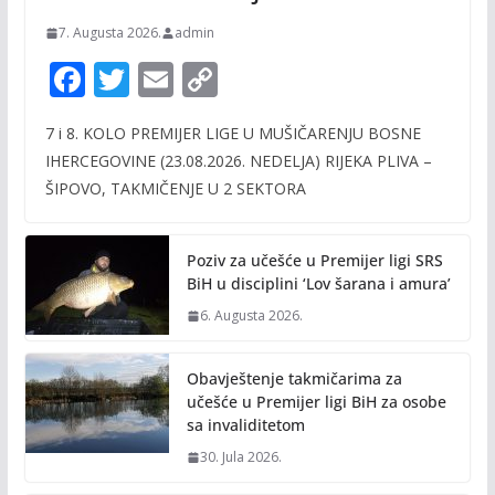
7. Augusta 2026.
admin
F
T
E
C
ac
w
m
o
7 i 8. KOLO PREMIJER LIGE U MUŠIČARENJU BOSNE
e
itt
ai
p
IHERCEGOVINE (23.08.2026. NEDELJA) RIJEKA PLIVA –
b
er
l
y
ŠIPOVO, TAKMIČENJE U 2 SEKTORA
o
Li
o
n
Poziv za učešće u Premijer ligi SRS
k
k
BiH u disciplini ‘Lov šarana i amura’
6. Augusta 2026.
Obavještenje takmičarima za
učešće u Premijer ligi BiH za osobe
sa invaliditetom
30. Jula 2026.