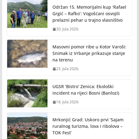
Održan 15. Memorijalni kup ‘Rafael
Grgić – Rafko’: Vogošćani osvojili
prelazni pehar u trajno vlasništvo
30. Jula 2026.
Masovni pomor ribe u Kotor Varoši:
Snimak iz Vrbanje prikazuje stanje
na terenu
23. Jula 2026.
UGSR ‘Bistro’ Zenica: Ekološki
incident na rijeci Bosni (Banlozi)
18. Jula 2026.
Mrkonjić Grad: Uskoro prvi ‘Sajam
ruralnog turizma, lova i ribolova –
TOK Fest’