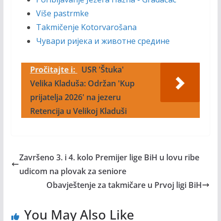
Više pastrmke
Takmičenje Kotorvarošana
Чувари ријека и животне средине
Pročitajte i:
USR 'Štuka'
Velika Kladuša: Održan 'Kup
prijatelja 2026' na jezeru
Retencija u Velikoj Kladuši
Završeno 3. i 4. kolo Premijer lige BiH u lovu ribe
udicom na plovak za seniore
Obavještenje za takmičare u Prvoj ligi BiH
You May Also Like