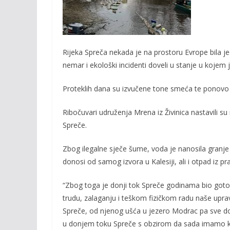
o
n
k
k
Rijeka Spreča nekada je na prostoru Evrope bila jedi
nemar i ekološki incidenti doveli u stanje u kojem
Proteklih dana su izvučene tone smeća te ponovo 
Ribočuvari udruženja Mrena iz Živinica nastavili su
Spreče.
Zbog ilegalne sječe šume, voda je nanosila granje 
donosi od samog izvora u Kalesiji, ali i otpad iz p
“Zbog toga je donji tok Spreče godinama bio got
trudu, zalaganju i teškom fizičkom radu naše uprav
Spreče, od njenog ušća u jezero Modrac pa sve do 
u donjem toku Spreče s obzirom da sada imamo ko