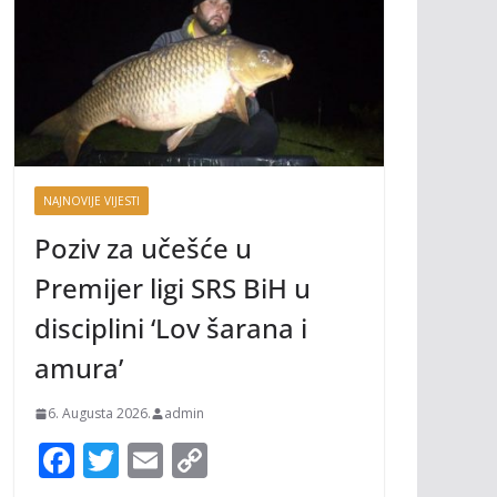
NAJNOVIJE VIJESTI
Poziv za učešće u
Premijer ligi SRS BiH u
disciplini ‘Lov šarana i
amura’
6. Augusta 2026.
admin
F
T
E
C
ac
w
m
o