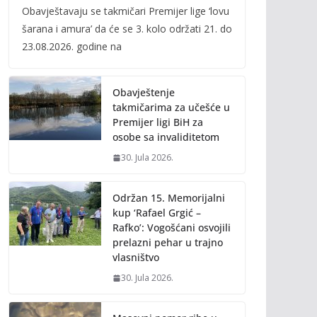
Obavještavaju se takmičari Premijer lige ‘lovu
e
itt
ai
p
šarana i amura’ da će se 3. kolo održati 21. do
b
er
l
y
23.08.2026. godine na
o
Li
o
n
Obavještenje
k
k
takmičarima za učešće u
Premijer ligi BiH za
osobe sa invaliditetom
30. Jula 2026.
Održan 15. Memorijalni
kup ‘Rafael Grgić –
Rafko’: Vogošćani osvojili
prelazni pehar u trajno
vlasništvo
30. Jula 2026.