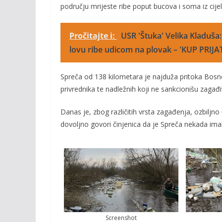
području mrijeste ribe poput bucova i soma iz cije
Pročitajte i:
USR 'Štuka' Velika Kladuša
lovu ribe udicom na plovak – 'KUP PRIJA
Spreča od 138 kilometara je najduža pritoka Bosne
privrednika te nadležnih koji ne sankcionišu zagađ
Danas je, zbog različitih vrsta zagađenja, ozbiljno
dovoljno govori činjenica da je Spreča nekada imal
Screenshot