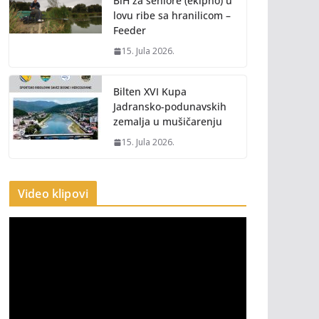
BiH za seniore (ekipno) u
lovu ribe sa hranilicom –
Feeder
15. Jula 2026.
Bilten XVI Kupa
Jadransko-podunavskih
zemalja u mušičarenju
15. Jula 2026.
Video klipovi