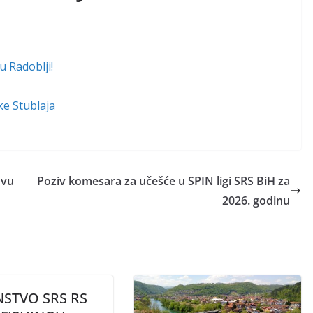
u Radoblji!
ke Stublaja
ovu
Poziv komesara za učešće u SPIN ligi SRS BiH za
2026. godinu
STVO SRS RS