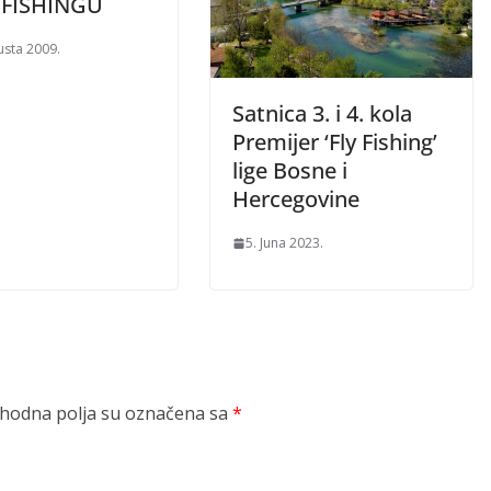
 FISHINGU
usta 2009.
Satnica 3. i 4. kola
Premijer ‘Fly Fishing’
lige Bosne i
Hercegovine
5. Juna 2023.
odna polja su označena sa
*