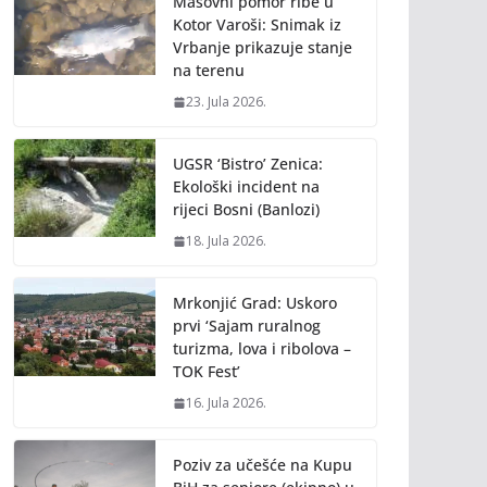
Masovni pomor ribe u
Kotor Varoši: Snimak iz
Vrbanje prikazuje stanje
na terenu
23. Jula 2026.
UGSR ‘Bistro’ Zenica:
Ekološki incident na
rijeci Bosni (Banlozi)
18. Jula 2026.
Mrkonjić Grad: Uskoro
prvi ‘Sajam ruralnog
turizma, lova i ribolova –
TOK Fest’
16. Jula 2026.
Poziv za učešće na Kupu