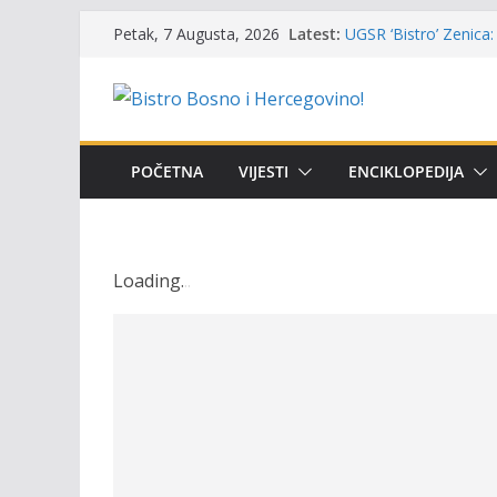
Skip
Latest:
UGSR ‘Bistro’ Zenica: 
Petak, 7 Augusta, 2026
to
(Banlozi)
Poziv za učešće u Prem
content
i amura’
Obavještenje takmiča
osobe sa invaliditet
Održan 15. Memorijal
POČETNA
VIJESTI
ENCIKLOPEDIJA
osvojili prelazni peha
Masovni pomor ribe u
prikazuje stanje na t
Loading
.
.
.