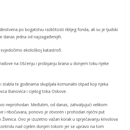
nstvena po bogatstvu različitosti ribljeg fonda, ali su je ljudski
 je danas jedna od najzagađenijih.
svjedočimo ekološkoj katastrofi.
 radove na čišćenju i probijanju brana u donjem toku rijeke
i stabla te godinama skupljala komunalni otpad koji rijeka
ravca Banovića i cijelog toka Oskove.
ovo neprohodan. Međutim, od danas, zahvaljujući velikom
e i ribočuvara, ponovo je otvoren i prohodan riječni put
Živinica. Ovo je izuzetno važan korak u sprječavanju krivolova
ntrolu nad cijelim donjim tokom jer se upravo na tom