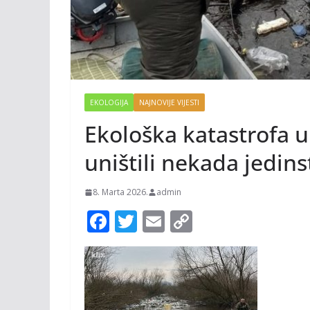
EKOLOGIJA
NAJNOVIJE VIJESTI
Ekološka katastrofa u 
uništili nekada jedins
8. Marta 2026.
admin
F
T
E
C
ac
w
m
o
e
itt
ai
p
b
er
l
y
o
Li