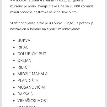
4 – ribolovna zona 4.2. dana 11.03.2026. godine
b
er
l
y
izvršeno je poribljavanje rijeke Une sa 90.000 komada
o
Li
mlađi potočne pastrmke veličine 10–15 cm.
o
n
Start poribljavanja bio je u Lohovu (Engo), a potom je
k
k
nastavljen nizvodno na sljedećim lokacijama:
BUKVA
RIPAČ
GOLUBIĆKI PUT
ORLJANI
RIBIĆ
MIDŽIĆ MAHALA
PLANDIŠTE
MUŠANOVIĆ M.
BAKŠAIŠ
VRKAŠIĆKI MOST