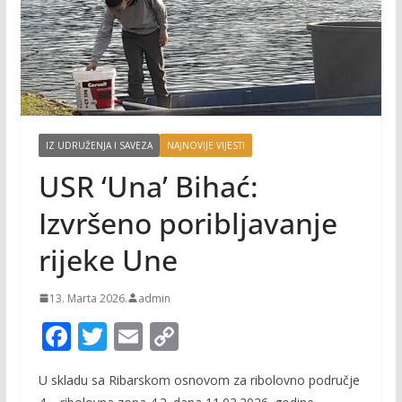
IZ UDRUŽENJA I SAVEZA
NAJNOVIJE VIJESTI
USR ‘Una’ Bihać:
Izvršeno poribljavanje
rijeke Une
13. Marta 2026.
admin
F
T
E
C
ac
w
m
o
U skladu sa Ribarskom osnovom za ribolovno područje
e
itt
ai
p