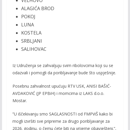
VELHOVO
ALAGIĆA BROD
POKOJ
LUNA
KOSTELA
SRBLJANI
SALIHOVAC
Iz Udruženja se zahvaljuju svim ribolovcima koji su se
odazvali i pomogli da poribljavanje bude što uspješnije.
Posebnu zahvalnost upućuju RTV USK, ANISI BAŠIĆ-
AVDAKOVIĆ (JP EPBiH) i momcima iz LAKS d.o.o.
Mostar.
”U iščekivanju smo SAGLASNOSTI od FMPViŠ kako bi
mogli izvršiti sve pripreme za drugo poribljavanje za
2026. godinu, o čemu ćete biti na vrijeme obavješteni.”,