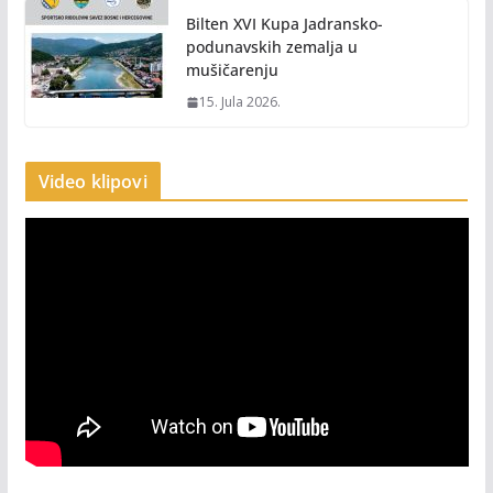
Bilten XVI Kupa Jadransko-
podunavskih zemalja u
mušičarenju
15. Jula 2026.
Video klipovi