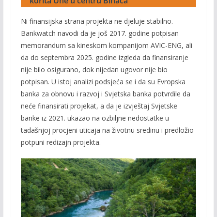
korita Une u centru Bihaća
Ni finansijska strana projekta ne djeluje stabilno.
Bankwatch navodi da je još 2017. godine potpisan
memorandum sa kineskom kompanijom AVIC-ENG, ali
da do septembra 2025. godine izgleda da finansiranje
nije bilo osigurano, dok nijedan ugovor nije bio
potpisan. U istoj analizi podsjeća se i da su Evropska
banka za obnovu i razvoj i Svjetska banka potvrdile da
neće finansirati projekat, a da je izvještaj Svjetske
banke iz 2021. ukazao na ozbiljne nedostatke u
tadašnjoj procjeni uticaja na životnu sredinu i predložio
potpuni redizajn projekta.