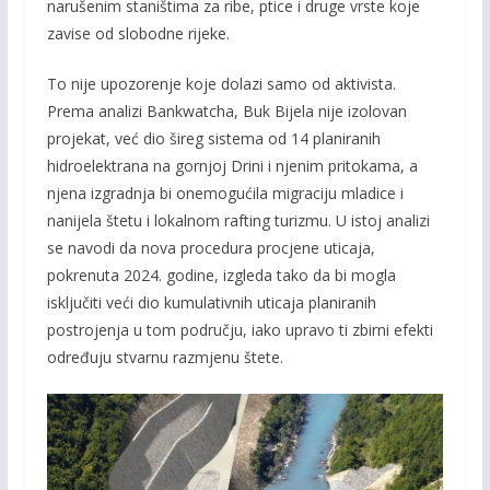
narušenim staništima za ribe, ptice i druge vrste koje
zavise od slobodne rijeke.
To nije upozorenje koje dolazi samo od aktivista.
Prema analizi Bankwatcha, Buk Bijela nije izolovan
projekat, već dio šireg sistema od 14 planiranih
hidroelektrana na gornjoj Drini i njenim pritokama, a
njena izgradnja bi onemogućila migraciju mladice i
nanijela štetu i lokalnom rafting turizmu. U istoj analizi
se navodi da nova procedura procjene uticaja,
pokrenuta 2024. godine, izgleda tako da bi mogla
isključiti veći dio kumulativnih uticaja planiranih
postrojenja u tom području, iako upravo ti zbirni efekti
određuju stvarnu razmjenu štete.