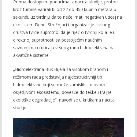
Prema dostupnim podacima iz nacrta studije, protoci
kroz turbine varirali bi od 22 do 450 kubnih metara u
sekundi, uz tvrdnju da to neće imati negativan uticaj na
ekosistem Drine. Stručnjaci i organizacije civilnog
društva tvrde suprotno: da je riječ o tvrdnji koja je u
direktnoj suprotnosti sa postojećim naučnim
saznanjima o uticaju vršnog rada hidroelektrana na
akvatične sisteme.
„Hidroelektrana Buk Bijela sa visokom branom i
režimom rada predstavlja najdestruktivniji tip
hidroelektrane koji se može zamisliti i, u ovom
osjetljivom ekosistemu, dovešće do teške i trajne
ekološke degradacije“, navodi se u kritikama nacrta
studije.