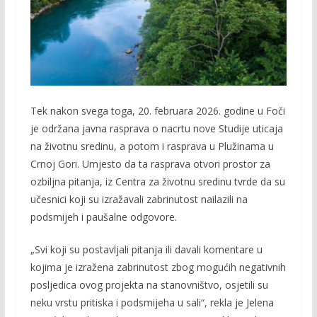
Tek nakon svega toga, 20. februara 2026. godine u Foči
je održana javna rasprava o nacrtu nove Studije uticaja
na životnu sredinu, a potom i rasprava u Plužinama u
Crnoj Gori. Umjesto da ta rasprava otvori prostor za
ozbiljna pitanja, iz Centra za životnu sredinu tvrde da su
učesnici koji su izražavali zabrinutost nailazili na
podsmijeh i paušalne odgovore.
„Svi koji su postavljali pitanja ili davali komentare u
kojima je izražena zabrinutost zbog mogućih negativnih
posljedica ovog projekta na stanovništvo, osjetili su
neku vrstu pritiska i podsmijeha u sali“, rekla je Jelena