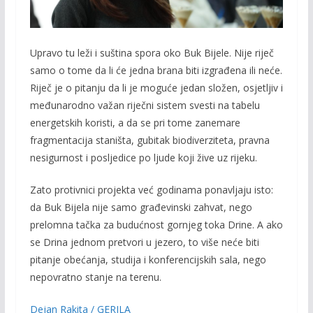
Upravo tu leži i suština spora oko Buk Bijele. Nije riječ
samo o tome da li će jedna brana biti izgrađena ili neće.
Riječ je o pitanju da li je moguće jedan složen, osjetljiv i
međunarodno važan riječni sistem svesti na tabelu
energetskih koristi, a da se pri tome zanemare
fragmentacija staništa, gubitak biodiverziteta, pravna
nesigurnost i posljedice po ljude koji žive uz rijeku.
Zato protivnici projekta već godinama ponavljaju isto:
da Buk Bijela nije samo građevinski zahvat, nego
prelomna tačka za budućnost gornjeg toka Drine. A ako
se Drina jednom pretvori u jezero, to više neće biti
pitanje obećanja, studija i konferencijskih sala, nego
nepovratno stanje na terenu.
Dejan Rakita / GERILA