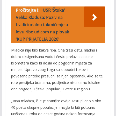
Pročitajte i:
USR 'Štuka'
Velika Kladuša: Poziv na
tradicionalno takmičenje u
lovu ribe udicom na plovak –
'KUP PRIJATELJA 2026'
Mladica nije bilo kakva riba. Ona traži čistu, hladnu i
dobro oksigenisanu vodu i često prelazi desetine
kilometara kako bi došla do pogodnih mjesta za
mrijest. Upravo zbog toga su slobodni tokovi i
povezane pritoke presudni za njen opstanak. Ako se te
rute presijeku branama, posljedice nisu samo lokalne –
one pogađaju čitavu populaciju vrste u regionu.
„Riba mladica, čije je stanište ovdje zastupljeno s oko
40 posto ukupne populacije, mogla bi biti potpuno
uništena u roku od deset godina nakon formiranja