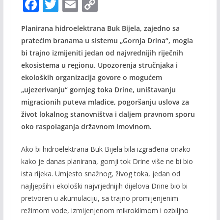
F
T
E
C
ac
w
m
o
Planirana hidroelektrana Buk Bijela, zajedno sa
e
itt
ai
p
pratećim branama u sistemu „Gornja Drina“, mogla
b
er
l
y
bi trajno izmijeniti jedan od najvrednijih riječnih
o
Li
ekosistema u regionu. Upozorenja stručnjaka i
o
n
ekoloških organizacija govore o mogućem
„ujezerivanju“ gornjeg toka Drine, uništavanju
k
k
migracionih puteva mladice, pogoršanju uslova za
život lokalnog stanovništva i daljem pravnom sporu
oko raspolaganja državnom imovinom.
Ako bi hidroelektrana Buk Bijela bila izgrađena onako
kako je danas planirana, gornji tok Drine više ne bi bio
ista rijeka. Umjesto snažnog, živog toka, jedan od
najljepših i ekološki najvrjednijih dijelova Drine bio bi
pretvoren u akumulaciju, sa trajno promijenjenim
režimom vode, izmijenjenom mikroklimom i ozbiljno