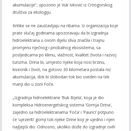
akumulacije“, upozorio je Vuk Ivković iz Crnogorskog
društva za ekologiju.
Kritike se ne zaustavljaju na ribama. Iz organizacija koje
prate slučaj godinama upozoravaju da bi izgradnja
hidroelektrana u ovom dijelu sliva značila i trajnu
promjenu riječnog i priobalnog ekosistema, sa
posljedicama po klimu, vlažnost, kvalitet života i razvoj
turizma. Drina bi, umjesto rijeke koja nosi brzinu,
kiseonik i život, na gotovo 30 kilometara postala niz
akumulacija, dok bi slobodan tok bio sveden na tek
manji dio u zoni Foče.
„Izgradnja hidroelektrane ‘Buk Bijela’, koja je dio
kompleksa Hidroenergetskog sistema ‘Gornja Drina’,
zajedno sa hidroelektranama ‘Foča’ i ‘Paunci’ potpuno
će ‘ujezeriti’ gornji tok rijeke Drine koji je ujedno i njen
najljepši dio. Odnosno, ukoliko dođe do izgradnje ovih