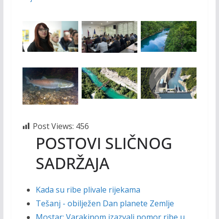
Post Views:
456
POSTOVI SLIČNOG
SADRŽAJA
Kada su ribe plivale rijekama
Tešanj - obilježen Dan planete Zemlje
Mostar: Varakinom izazvali pomor ribe u