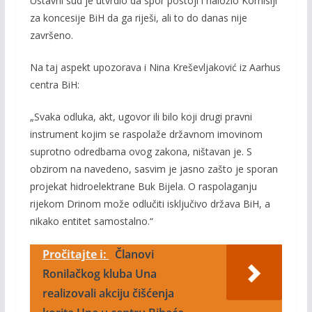
Ustavni sud je utvrdio da spor postoji i naložio Komisiji
za koncesije BiH da ga riješi, ali to do danas nije
završeno.
Na taj aspekt upozorava i Nina Kreševljaković iz Aarhus
centra BiH:
„Svaka odluka, akt, ugovor ili bilo koji drugi pravni
instrument kojim se raspolaže državnom imovinom
suprotno odredbama ovog zakona, ništavan je. S
obzirom na navedeno, sasvim je jasno zašto je sporan
projekat hidroelektrane Buk Bijela. O raspolaganju
rijekom Drinom može odlučiti isključivo država BiH, a
nikako entitet samostalno.“
Pročitajte i:
Članovi
Ronilačkog kluba Una
realizovali akciju čišćenja