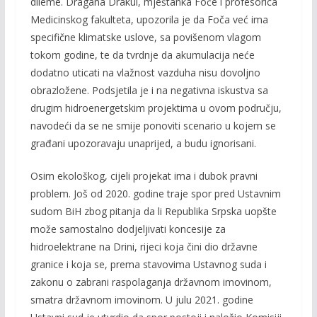
dileme. Dragana Drakul, mještanka Foče i profesorica
Medicinskog fakulteta, upozorila je da Foča već ima
specifične klimatske uslove, sa povišenom vlagom
tokom godine, te da tvrdnje da akumulacija neće
dodatno uticati na vlažnost vazduha nisu dovoljno
obrazložene. Podsjetila je i na negativna iskustva sa
drugim hidroenergetskim projektima u ovom području,
navodeći da se ne smije ponoviti scenario u kojem se
građani upozoravaju unaprijed, a budu ignorisani.
Osim ekološkog, cijeli projekat ima i dubok pravni
problem. Još od 2020. godine traje spor pred Ustavnim
sudom BiH zbog pitanja da li Republika Srpska uopšte
može samostalno dodjeljivati koncesije za
hidroelektrane na Drini, rijeci koja čini dio državne
granice i koja se, prema stavovima Ustavnog suda i
zakonu o zabrani raspolaganja državnom imovinom,
smatra državnom imovinom. U julu 2021. godine