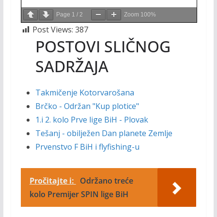
Page
1
/
2
Zoom
100%
Post Views:
387
POSTOVI SLIČNOG
SADRŽAJA
Takmičenje Kotorvarošana
Brčko - Održan "Kup plotice"
1.i 2. kolo Prve lige BiH - Plovak
Tešanj - obilježen Dan planete Zemlje
Prvenstvo F BiH i flyfishing-u
Pročitajte i:
Održano treće
kolo Premijer SPIN lige BiH