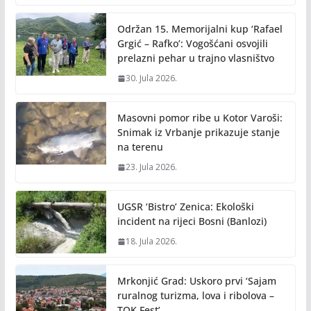
o
Li
o
n
Održan 15. Memorijalni kup ‘Rafael
k
k
Grgić – Rafko’: Vogošćani osvojili
prelazni pehar u trajno vlasništvo
30. Jula 2026.
Masovni pomor ribe u Kotor Varoši:
Snimak iz Vrbanje prikazuje stanje
na terenu
23. Jula 2026.
UGSR ‘Bistro’ Zenica: Ekološki
incident na rijeci Bosni (Banlozi)
18. Jula 2026.
Mrkonjić Grad: Uskoro prvi ‘Sajam
ruralnog turizma, lova i ribolova –
TOK Fest’