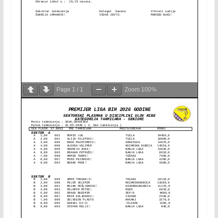
Page
1
/
1
Zoom
100%