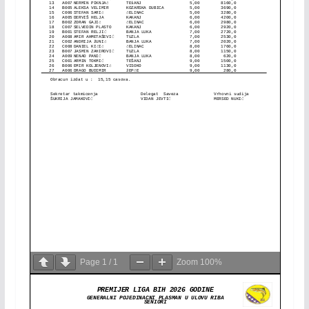
Page
1
/
1
Zoom
100%