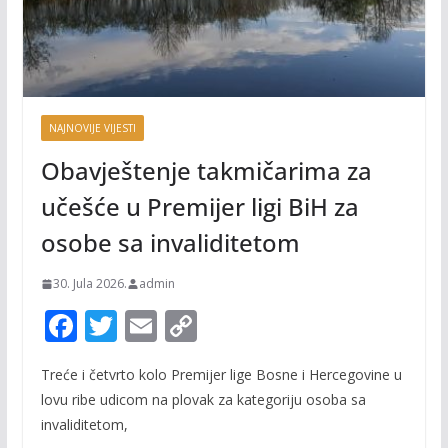
NAJNOVIJE VIJESTI
Obavještenje takmičarima za
učešće u Premijer ligi BiH za
osobe sa invaliditetom
30. Jula 2026.
admin
F
T
E
C
ac
w
m
o
Treće i četvrto kolo Premijer lige Bosne i Hercegovine u
e
itt
ai
p
lovu ribe udicom na plovak za kategoriju osoba sa
b
er
l
y
invaliditetom,