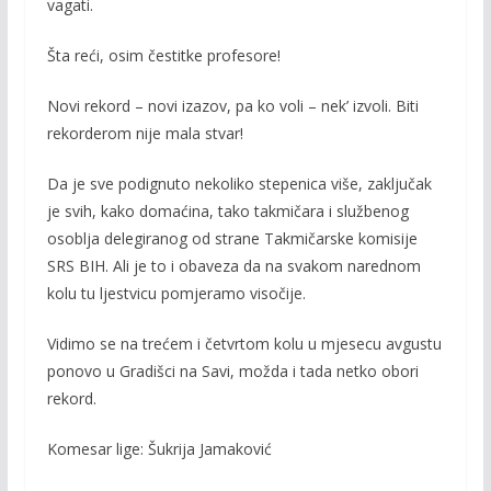
vagati.
Šta reći, osim čestitke profesore!
Novi rekord – novi izazov, pa ko voli – nek’ izvoli. Biti
rekorderom nije mala stvar!
Da je sve podignuto nekoliko stepenica više, zaključak
je svih, kako domaćina, tako takmičara i službenog
osoblja delegiranog od strane Takmičarske komisije
SRS BIH. Ali je to i obaveza da na svakom narednom
kolu tu ljestvicu pomjeramo visočije.
Vidimo se na trećem i četvrtom kolu u mjesecu avgustu
ponovo u Gradišci na Savi, možda i tada netko obori
rekord.
Komesar lige: Šukrija Jamaković