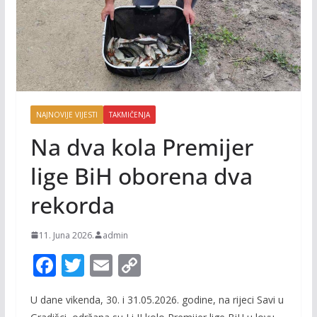
NAJNOVIJE VIJESTI
TAKMIČENJA
Na dva kola Premijer
lige BiH oborena dva
rekorda
11. Juna 2026.
admin
F
T
E
C
ac
w
m
o
U dane vikenda, 30. i 31.05.2026. godine, na rijeci Savi u
e
itt
ai
p