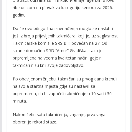
Gradišci, održana su I i II kolo Premijer lige BiH u lovu
b
er
l
y
ribe udicom na plovak za kategoriju seniora za 2026.
o
Li
godinu.
o
n
Da će ovo biti godina iznenađenja moglo se naslutiti
k
k
još iz broja prijavljenih takmičara, koji je, uz saglasnost
Takmičarske komisije SRS BiH povećan na 27. Od
strane domaćina SRD “Amur” Gradiška staza je
pripremljena na veoma kvalitetan način, gdje ni
takmičari nisu krili svoje zadovoljstvo.
Po obavljenom žrijebu, takmičari su prvog dana krenuli
na svoja startna mjesta gdje su nastavili sa
pripremama, da bi započeli takmičenje u 10 sati i 30
minuta.
Nakon četiri sata takmičenja, vaganje, prva vaga i
oboren je rekord staze.