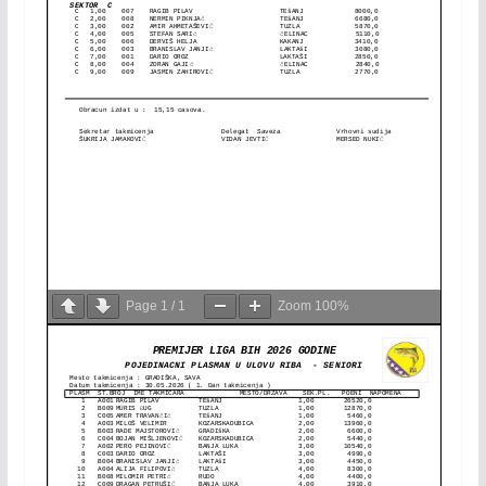
Page
1
/
1
Zoom
100%