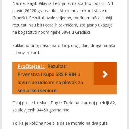
Naime, Ragib Pilav iz Tešnja je, na startnoj poziciji A 1
ulovio 26520 grama ribe, što je novi rekord staze u
Gradišci. Rezultat hvale vrijedan, međutim ništa slabiji
rezultati nisu bili i ostalih takmičara, što jasno ukazuje
na bogatstvo ribom rijeke Save u Gradišci.
Sukladno onoj našoj narodnoj, drugi dan, druga nafaka
– i novi rekord.
Pročitajte i:
Rezultati
Prvenstva i Kupa SRS F BiH u
lovu ribe udicom na plovak za
seniorke i seniore
Ovaj put je to Muris Đug iz Tuzle na startnoj poziciji A2,
sa ulovljenih 34450 grama ribe.
Tolika je količina ribe bila da se moralo na dva puta