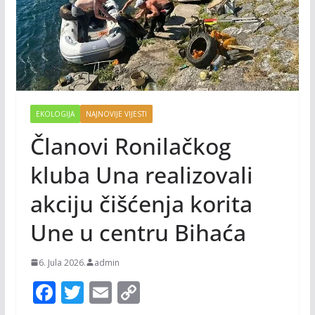
EKOLOGIJA
NAJNOVIJE VIJESTI
Članovi Ronilačkog
kluba Una realizovali
akciju čišćenja korita
Une u centru Bihaća
6. Jula 2026.
admin
F
T
E
C
ac
w
m
o