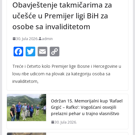
Obavještenje takmičarima za
učešće u Premijer ligi BiH za
osobe sa invaliditetom
30. Jula 2026.
admin
F
T
E
C
ac
w
m
o
Treće i četvrto kolo Premijer lige Bosne i Hercegovine u
e
itt
ai
p
lovu ribe udicom na plovak za kategoriju osoba sa
b
er
l
y
invaliditetom,
o
Li
o
n
Održan 15. Memorijalni kup ‘Rafael
k
k
Grgić – Rafko’: Vogošćani osvojili
prelazni pehar u trajno vlasništvo
30. Jula 2026.