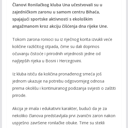
Članovi Ronilačkog kluba Una učestvovali su u
e
itt
ai
p
zajedničkom zaronu u samom centru Bihaća,
b
er
l
y
spajajući sportske aktivnosti s ekološkim
o
Li
angažmanom kroz akciju čišćenja dna rijeke Une.
o
n
Tokom zarona ronioci su iz riječnog korita izvukli veće
k
k
količine različitog otpada, čime su dali doprinos
očuvanju čistoće i prirodnih vrijednosti jedne od
najljepših rijeka u Bosni i Hercegovini.
Iz kluba ističu da količina pronađenog smeća još
jednom ukazuje na potrebu odgovornijeg odnosa
prema okolišu i kontinuiranog podizanja svijesti o zaštiti
prirode.
Akcija je imala i edukativni karakter, budući da je za
nekoliko članova predstavljala prvi zvanični zaron nakon
uspješno završene ronilačke obuke. Time su stekli