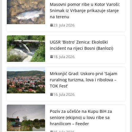
Masovni pomor ribe u Kotor Varoši:
Snimak iz Vrbanje prikazuje stanje
na terenu
23. Jula 2026.
UGSR ‘Bistro’ Zenica: Ekološki
incident na rijeci Bosni (Banlozi)
18. Jula 2026.
Mrkonjić Grad: Uskoro prvi ‘Sajam
ruralnog turizma, lova i ribolova –
TOK Fest’
16. Jula 2026.
Poziv za učešće na Kupu BiH za
seniore (ekipno) u lovu ribe sa
hranilicom – Feeder