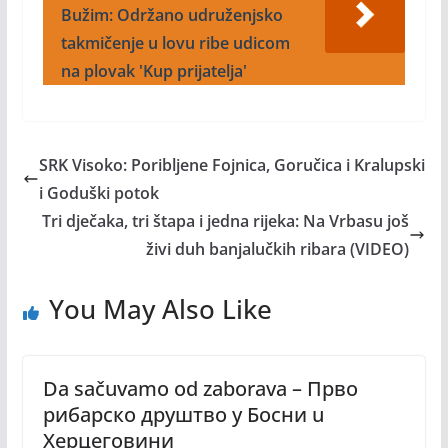
Bužim: Održano udruženjsko
takmičenje u lovu ribe udicom
na plovak 'Kup prijatelja'
SRK Visoko: Poribljene Fojnica, Goručica i Kralupski
i Goduški potok
Tri dječaka, tri štapa i jedna rijeka: Na Vrbasu još
živi duh banjalučkih ribara (VIDEO)
You May Also Like
Da sačuvamo od zaborava – Прво
рибарско друштво у Босни u
Херцеговини