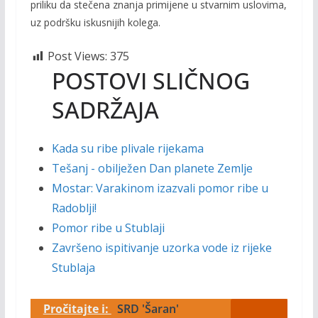
priliku da stečena znanja primijene u stvarnim uslovima,
uz podršku iskusnijih kolega.
Post Views:
375
POSTOVI SLIČNOG
SADRŽAJA
Kada su ribe plivale rijekama
Tešanj - obilježen Dan planete Zemlje
Mostar: Varakinom izazvali pomor ribe u
Radoblji!
Pomor ribe u Stublaji
Završeno ispitivanje uzorka vode iz rijeke
Stublaja
Pročitajte i:
SRD 'Šaran'