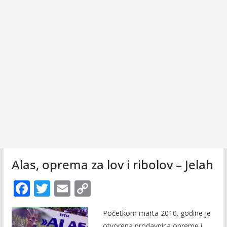
Alas, oprema za lov i ribolov – Jelah
F
T
E
C
ac
w
m
o
Početkom marta 2010. godine je
e
itt
ai
p
otvorena prodavnica opreme i