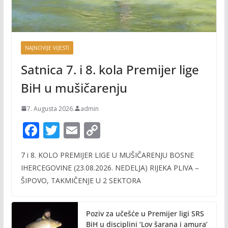
NAJNOVIJE VIJESTI
Satnica 7. i 8. kola Premijer lige
BiH u mušičarenju
7. Augusta 2026.
admin
F
T
E
C
ac
w
m
o
7 i 8. KOLO PREMIJER LIGE U MUŠIČARENJU BOSNE
e
itt
ai
p
IHERCEGOVINE (23.08.2026. NEDELJA) RIJEKA PLIVA –
b
er
l
y
ŠIPOVO, TAKMIČENJE U 2 SEKTORA
o
Li
o
n
Poziv za učešće u Premijer ligi SRS
k
k
BiH u disciplini ‘Lov šarana i amura’