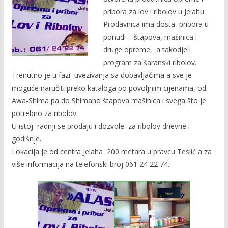
b
er
l
y
pribora za lov i ribolov u Jelahu.
o
Li
Prodavnica ima dosta pribora u
o
n
ponudi – štapova, mašinica i
druge opreme, a takodje i
k
k
program za šaranski ribolov.
Trenutno je u fazi uvezivanja sa dobavljačima a sve je
moguće naručiti preko kataloga po povoljnim cijenama, od
Awa-Shima pa do Shimano štapova mašinica i svega što je
potrebno za ribolov.
U istoj radnji se prodaju i dozvole za ribolov dnevne i
godišnje.
Lokacija je od centra Jelaha 200 metara u pravcu Teslić a za
više informacija na telefonski broj 061 24 22 74.