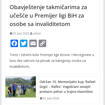
Obavještenje takmičarima za
učešće u Premijer ligi BiH za
osobe sa invaliditetom
30. Jula 2026.
admin
F
T
E
C
ac
w
m
o
Treće i četvrto kolo Premijer lige Bosne i Hercegovine u
e
itt
ai
p
lovu ribe udicom na plovak za kategoriju osoba sa
b
er
l
y
invaliditetom,
o
Li
o
n
Održan 15. Memorijalni kup ‘Rafael
k
k
Grgić – Rafko’: Vogošćani osvojili
prelazni pehar u trajno vlasništvo
30. Jula 2026.