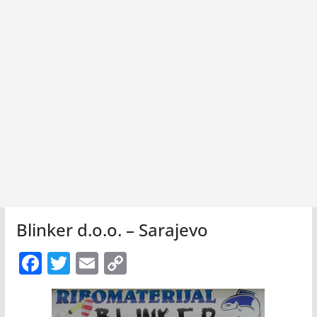
Blinker d.o.o. – Sarajevo
F
T
E
C
ac
w
m
o
e
itt
ai
p