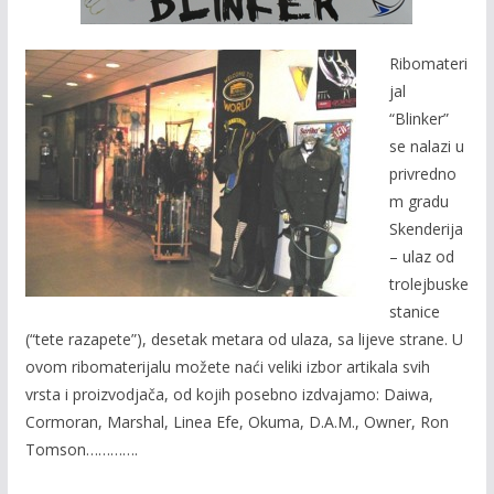
b
er
l
y
o
Li
Ribomateri
o
n
jal
k
k
“Blinker”
se nalazi u
privredno
m gradu
Skenderija
– ulaz od
trolejbuske
stanice
(“tete razapete”), desetak metara od ulaza, sa lijeve strane. U
ovom ribomaterijalu možete naći veliki izbor artikala svih
vrsta i proizvodjača, od kojih posebno izdvajamo: Daiwa,
Cormoran, Marshal, Linea Efe, Okuma, D.A.M., Owner, Ron
Tomson………….