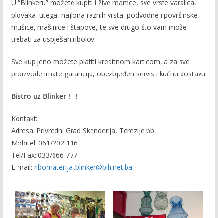
U “Blinkeru” možete kupiti i žive mamce, sve vrste varalica,
plovaka, utega, najlona raznih vrsta, podvodne i površinske
mušice, mašinice i štapove, te sve drugo što vam može
trebati za uspješan ribolov.
Sve kupljeno možete platiti kreditnom karticom, a za sve
proizvode imate garanciju, obezbjeđen servis i kućnu dostavu.
Bistro uz Blinker ! ! !
Kontakt:
Adresa: Privredni Grad Skenderija, Terezije bb
Mobitel: 061/202 116
Tel/Fax: 033/666 777
E-mail:
ribomaterijal.blinker@bih.net.ba