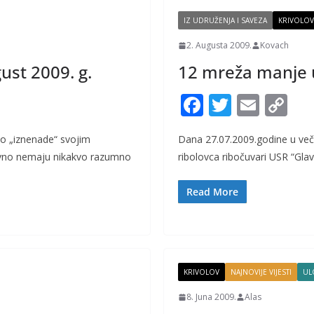
k
k
IZ UDRUŽENJA I SAVEZA
KRIVOLOV
2. Augusta 2009.
Kovach
ust 2009. g.
12 mreža manje 
F
T
E
C
ac
w
m
o
lo „iznenade“ svojim
Dana 27.07.2009.godine u več
e
itt
ai
p
avno nemaju nikakvo razumno
ribolovca ribočuvari USR “Gla
b
er
l
y
o
Li
Read More
o
n
k
k
KRIVOLOV
NAJNOVIJE VIJESTI
UL
8. Juna 2009.
Alas