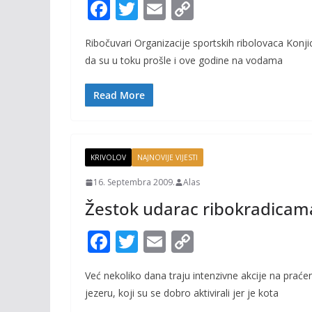
F
T
E
C
ac
w
m
o
Ribočuvari Organizacije sportskih ribolovaca Konji
e
itt
ai
p
da su u toku prošle i ove godine na vodama
b
er
l
y
o
Li
Read More
o
n
k
k
KRIVOLOV
NAJNOVIJE VIJESTI
16. Septembra 2009.
Alas
Žestok udarac ribokradicam
F
T
E
C
ac
w
m
o
Već nekoliko dana traju intenzivne akcije na praće
e
itt
ai
p
jezeru, koji su se dobro aktivirali jer je kota
b
er
l
y