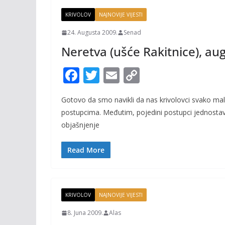
KRIVOLOV
NAJNOVIJE VIJESTI
24. Augusta 2009.
Senad
Neretva (ušće Rakitnice), aug
F
T
E
C
ac
w
m
o
Gotovo da smo navikli da nas krivolovci svako ma
e
itt
ai
p
postupcima. Međutim, pojedini postupci jednost
b
er
l
y
objašnjenje
o
Li
o
n
Read More
k
k
KRIVOLOV
NAJNOVIJE VIJESTI
8. Juna 2009.
Alas