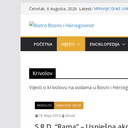
Skip
Latest:
Mrkonjić Grad: Usk
Četvrtak, 6 Augusta, 2026
to
ribolova – TOK Fes
Obavještenje takmi
content
osobe sa invalidi
Održan 15. Memorij
osvojili prelazni p
Masovni pomor rib
POČETNA
VIJESTI
ENCIKLOPEDIJA
prikazuje stanje n
UGSR ‘Bistro’ Zenic
(Banlozi)
Krivolov
Vijesti o krivolovu na vodama u Bosni i Herceg
KRIVOLOV
NAJNOVIJE VIJESTI
18. Maja 2010.
Senad
S.R.D. “Rama” – Uspješna akc