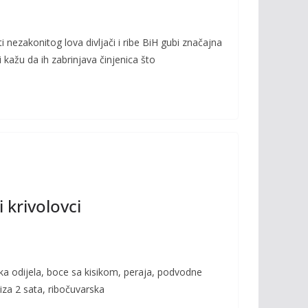
 nezakonitog lova divljači i ribe BiH gubi značajna
 kažu da ih zabrinjava činjenica što
 krivolovci
ačka odijela, boce sa kisikom, peraja, podvodne
za 2 sata, ribočuvarska