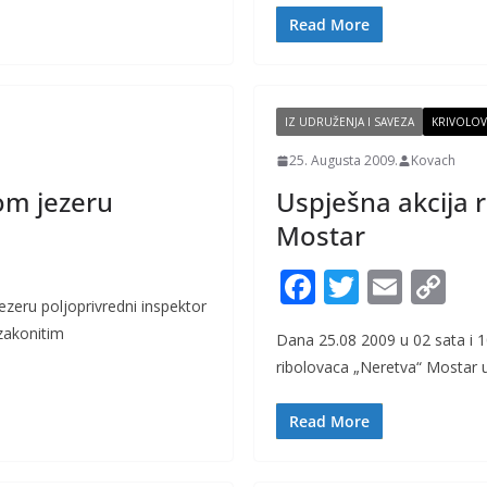
o
Li
Read More
o
n
k
k
IZ UDRUŽENJA I SAVEZA
KRIVOLOV
25. Augusta 2009.
Kovach
om jezeru
Uspješna akcija 
Mostar
F
T
E
C
ezeru poljoprivredni inspektor
ac
w
m
o
zakonitim
Dana 25.08 2009 u 02 sata i 1
e
itt
ai
p
ribolovaca „Neretva“ Mostar uz
b
er
l
y
o
Li
Read More
o
n