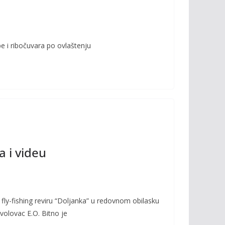
e i ribočuvara po ovlaštenju
a i videu
fly-fishing reviru “Doljanka” u redovnom obilasku
volovac E.O. Bitno je