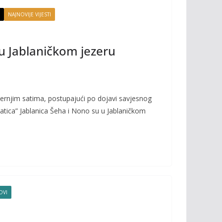
NAJNOVIJE VIJESTI
u Jablaničkom jezeru
ernjim satima, postupajući po dojavi savjesnog
vatica” Jablanica Šeha i Nono su u Jablaničkom
OVI