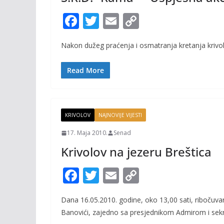
F
T
E
C
ac
w
m
o
Nakon dužeg praćenja i osmatranja kretanja krivolo
e
itt
ai
p
b
er
l
y
Read More
o
Li
o
n
k
k
KRIVOLOV
NAJNOVIJE VIJESTI
17. Maja 2010.
Senad
Krivolov na jezeru Breštica
F
T
E
C
ac
w
m
o
Dana 16.05.2010. godine, oko 13,00 sati, ribočuvar
e
itt
ai
p
Banovići, zajedno sa presjednikom Admirom i sekr
b
er
l
y