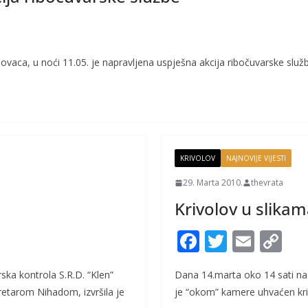
vaca, u noći 11.05. je napravljena uspješna akcija ribočuvarske služb
KRIVOLOV
NAJNOVIJE VIJESTI
29. Marta 2010.
thevrata
Krivolov u slikam
F
T
E
C
ac
w
m
o
ska kontrola S.R.D. “Klen”
Dana 14.marta oko 14 sati na 
e
itt
ai
p
etarom Nihadom, izvršila je
je “okom” kamere uhvaćen kri
b
er
l
y