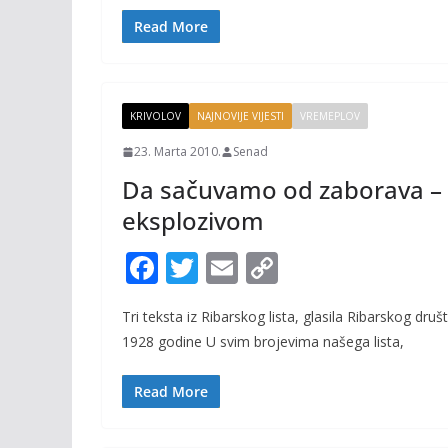
o
Li
Read More
o
n
k
k
KRIVOLOV
NAJNOVIJE VIJESTI
VREMEPLOV
23. Marta 2010.
Senad
Da sačuvamo od zaborava – 
eksplozivom
F
T
E
C
ac
w
m
o
Tri teksta iz Ribarskog lista, glasila Ribarskog dru
e
itt
ai
p
1928 godine U svim brojevima našega lista,
b
er
l
y
o
Li
Read More
o
n