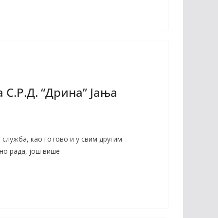
 С.Р.Д. “Дрина” Jaњa
 служба, као готово и у свим другим
уно рада, још више