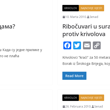
KRIVOLOV
NAJNOVIJE VIJESTI
10. Marta 2010.
Senad
цама?
Ribočuvari u sura
protiv krivolova
F
T
E
C
Када су једне прилике у
ac
w
m
o
то не плаћа
Krivolovci “kraći” za 50 meta
e
itt
ai
p
Borak iz Širokoga Brijega, ko
b
er
l
y
o
Li
Read More
o
n
k
k
KRIVOLOV
NAJNOVIJE VIJESTI
26. Februara 2010.
Senad