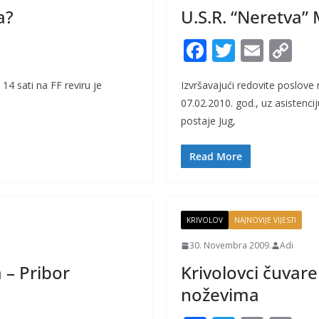
a?
U.S.R. “Neretva” 
F
T
E
C
ac
w
m
o
 14 sati na FF reviru je
Izvršavajući redovite poslove
e
itt
ai
p
07.02.2010. god., uz asistenci
b
er
l
y
postaje Jug,
o
Li
o
n
Read More
k
k
KRIVOLOV
NAJNOVIJE VIJESTI
30. Novembra 2009.
Adi
 – Pribor
Krivolovci čuvar
noževima