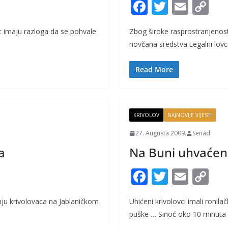
F
T
E
C
ac
w
m
o
c imaju razloga da se pohvale
Zbog široke rasprostranjenosti
e
itt
ai
p
novčana sredstva.Legalni lovci
b
er
l
y
o
Li
Read More
o
n
k
k
KRIVOLOV
NAJNOVIJE VIJESTI
27. Augusta 2009.
Senad
a
Na Buni uhvaćeni
F
T
E
C
ac
w
m
o
nju krivolovaca na Jablaničkom
Uhićeni krivolovci imali ronil
e
itt
ai
p
puške … Sinoć oko 10 minuta i
b
er
l
y