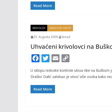
o
Li
Read More
o
n
k
k
KRIVOLOV
NAJNOVIJE VIJESTI
25. Augusta 2009.
Senad
Uhvaćeni krivolovci na Bušk
F
T
E
C
ac
w
m
o
U sklopu redovite kontrole ulova ribe na Buškom j
e
itt
ai
p
Draško Dalić zatekao je sinoć više osoba kako ne
b
er
l
y
o
Li
Read More
o
n
k
k