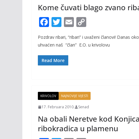
Kome čuvati blago zvano rib
F
T
E
C
ac
w
m
o
Pozdrav ribari, “ribari” i uvaženi članovi! Danas oko
e
itt
ai
p
uhvaćen naš “član” E.O. u krivolovu
b
er
l
y
o
Li
Read More
o
n
k
k
KRIVOLOV
NAJNOVIJE VIJESTI
17. Februara 2010.
Senad
Na obali Neretve kod Konjica
ribokradica u plamenu