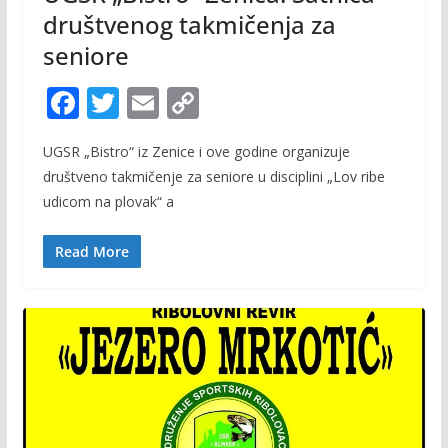
društvenog takmičenja za
seniore
F
T
E
C
ac
w
m
o
UGSR „Bistro“ iz Zenice i ove godine organizuje
e
itt
ai
p
društveno takmičenje za seniore u disciplini „Lov ribe
b
er
l
y
udicom na plovak“ a
o
Li
o
n
Read More
k
k