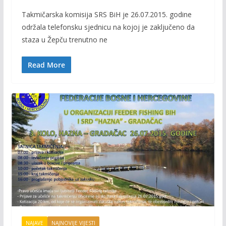
ac
w
m
o
Takmičarska komisija SRS BiH je 26.07.2015. godine
e
itt
ai
p
održala telefonsku sjednicu na kojoj je zaključeno da
b
er
l
y
staza u Žepču trenutno ne
o
Li
o
n
Read More
k
k
NAJAVE
NAJNOVIJE VIJESTI