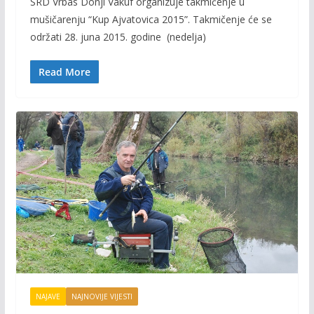
SRD Vrbas Donji Vakuf organizuje takmičenje u
e
itt
ai
p
mušičarenju “Kup Ajvatovica 2015”. Takmičenje će se
b
er
l
y
održati 28. juna 2015. godine (nedelja)
o
Li
o
n
Read More
k
k
NAJAVE
NAJNOVIJE VIJESTI