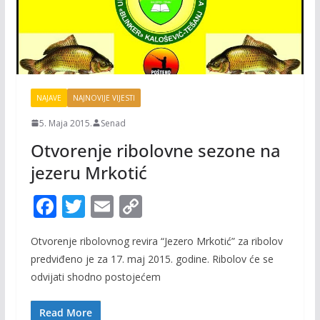
NAJAVE
NAJNOVIJE VIJESTI
5. Maja 2015.
Senad
Otvorenje ribolovne sezone na
jezeru Mrkotić
F
T
E
C
ac
w
m
o
Otvorenje ribolovnog revira “Jezero Mrkotić” za ribolov
e
itt
ai
p
predviđeno je za 17. maj 2015. godine. Ribolov će se
b
er
l
y
odvijati shodno postojećem
o
Li
Read More