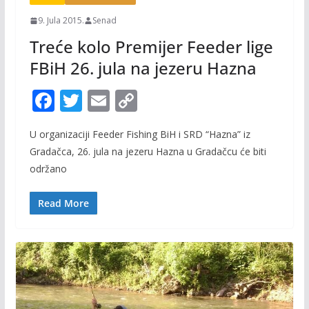
9. Jula 2015.
Senad
Treće kolo Premijer Feeder lige
FBiH 26. jula na jezeru Hazna
F
T
E
C
ac
w
m
o
U organizaciji Feeder Fishing BiH i SRD “Hazna” iz
e
itt
ai
p
Gradačca, 26. jula na jezeru Hazna u Gradačcu će biti
b
er
l
y
održano
o
Li
o
n
Read More
k
k