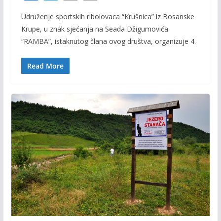
ac
w
m
o
Udruženje sportskih ribolovaca “Krušnica” iz Bosanske
e
itt
ai
p
Krupe, u znak sjećanja na Seada Džigumovića
b
er
l
y
“RAMBA”, istaknutog člana ovog društva, organizuje 4.
o
Li
o
n
Read More
k
k