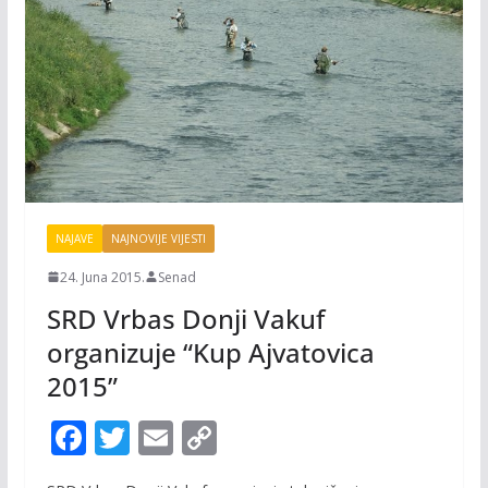
NAJAVE
NAJNOVIJE VIJESTI
24. Juna 2015.
Senad
SRD Vrbas Donji Vakuf
organizuje “Kup Ajvatovica
2015”
F
T
E
C
ac
w
m
o