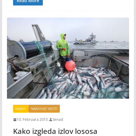
o
n
Read More
k
k
NAJAVE
NAJNOVIJE VIJESTI
10. Februara 2015.
Senad
Kako izgleda izlov lososa