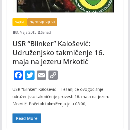
NAJAVE
NAJNOVIJE VIJESTI
3. Maja 2015.
Senad
USR “Blinker” Kalošević:
Udruženjsko takmičenje 16.
maja na jezeru Mrkotić
F
T
E
C
ac
w
m
o
USR “Blinker” Kalošević – Tešanj će ovogodišnje
e
itt
ai
p
udruženjsko takmičenje provesti 16. maja na jezeru
b
er
l
y
Mrkotić. Početak takmičenja je u 08:00,
o
Li
o
n
Read More