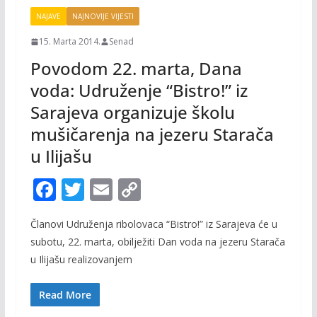
NAJAVE
NAJNOVIJE VIJESTI
15. Marta 2014.
Senad
Povodom 22. marta, Dana
voda: Udruženje “Bistro!” iz
Sarajeva organizuje školu
mušičarenja na jezeru Starača
u Ilijašu
F
T
E
C
ac
w
m
o
Članovi Udruženja ribolovaca “Bistro!” iz Sarajeva će u
e
itt
ai
p
subotu, 22. marta, obilježiti Dan voda na jezeru Starača
b
er
l
y
u Ilijašu realizovanjem
o
Li
o
n
Read More