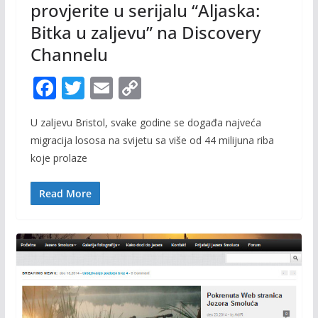
provjerite u serijalu “Aljaska:
Bitka u zaljevu” na Discovery
Channelu
F
T
E
C
ac
w
m
o
U zaljevu Bristol, svake godine se događa najveća
e
itt
ai
p
migracija lososa na svijetu sa više od 44 milijuna riba
b
er
l
y
koje prolaze
o
Li
o
n
Read More
k
k