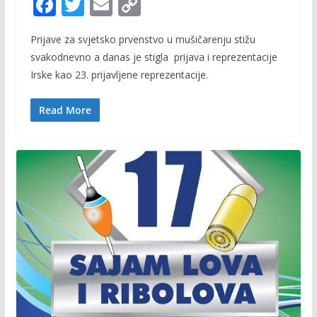
F
T
E
C
ac
w
m
o
Prijave za svjetsko prvenstvo u mušičarenju stižu
e
itt
ai
p
svakodnevno a danas je stigla prijava i reprezentacije
b
er
l
y
Irske kao 23. prijavljene reprezentacije.
o
Li
o
n
Read More
k
k