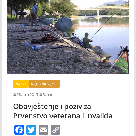
NAJAVE
NAJNOVIJE VIJESTI
28. Jula 2015.
Senad
Obavještenje i poziv za
Prvenstvo veterana i invalida
F
T
E
C