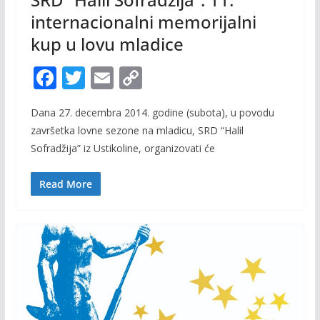
internacionalni memorijalni
kup u lovu mladice
F
T
E
C
ac
w
m
o
Dana 27. decembra 2014. godine (subota), u povodu
e
itt
ai
p
završetka lovne sezone na mladicu, SRD “Halil
b
er
l
y
Sofradžija” iz Ustikoline, organizovati će
o
Li
o
n
Read More
k
k