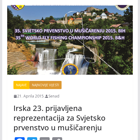
k
k
NAJAVE
NAJNOVIJE VIJESTI
21. Aprila 2015.
Senad
Irska 23. prijavljena
reprezentacija za Svjetsko
prvenstvo u mušičarenju