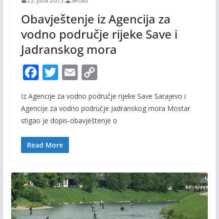
25. Juna 2015.
Senad
Obavještenje iz Agencija za
vodno područje rijeke Save i
Jadranskog mora
F
T
E
C
ac
w
m
o
Iz Agencije za vodno područje rijeke Save Sarajevo i
e
itt
ai
p
Agencije za vodno područje Jadranskog mora Mostar
b
er
l
y
stigao je dopis-obavještenje o
o
Li
o
n
Read More
k
k