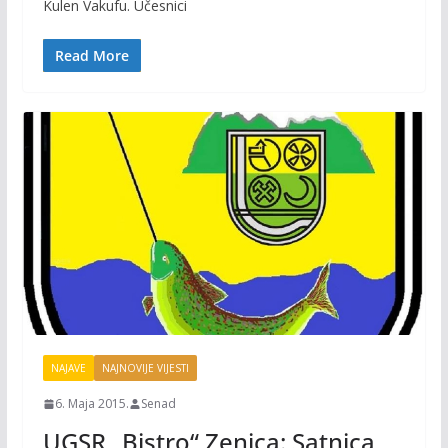
b
er
l
y
Kulen Vakufu. Učesnici
o
Li
o
n
Read More
k
k
NAJAVE
NAJNOVIJE VIJESTI
6. Maja 2015.
Senad
UGSR „Bistro“ Zenica: Satnica