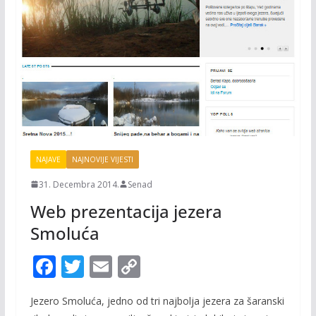
NAJAVE
NAJNOVIJE VIJESTI
31. Decembra 2014.
Senad
Web prezentacija jezera
Smoluća
F
T
E
C
ac
w
m
o
Jezero Smoluća, jedno od tri najbolja jezera za šaranski
e
itt
ai
p