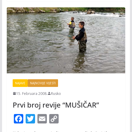
k
k
NAJAVE
NAJNOVIJE VIJESTI
15. Februara 2008.
Rusko
Prvi broj revije “MUŠIČAR”
F
T
E
C
ac
w
m
o