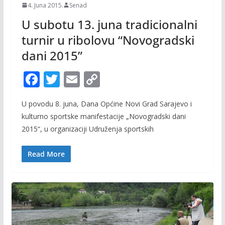
4. Juna 2015.
Senad
U subotu 13. juna tradicionalni
turnir u ribolovu “Novogradski
dani 2015”
F
T
E
C
ac
w
m
o
U povodu 8. juna, Dana Općine Novi Grad Sarajevo i
e
itt
ai
p
kulturno sportske manifestacije „Novogradski dani
b
er
l
y
2015“, u organizaciji Udruženja sportskih
o
Li
o
n
Read More
k
k