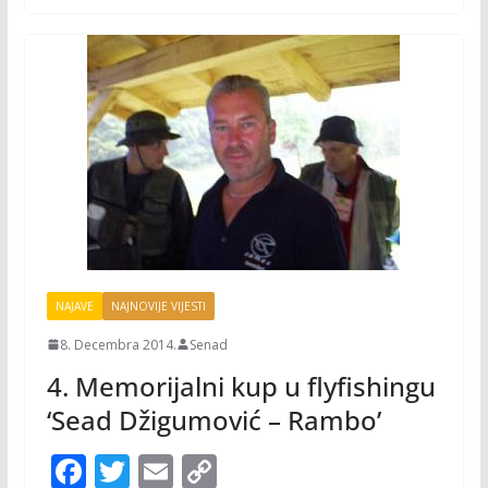
k
k
NAJAVE
NAJNOVIJE VIJESTI
8. Decembra 2014.
Senad
4. Memorijalni kup u flyfishingu
‘Sead Džigumović – Rambo’
F
T
E
C