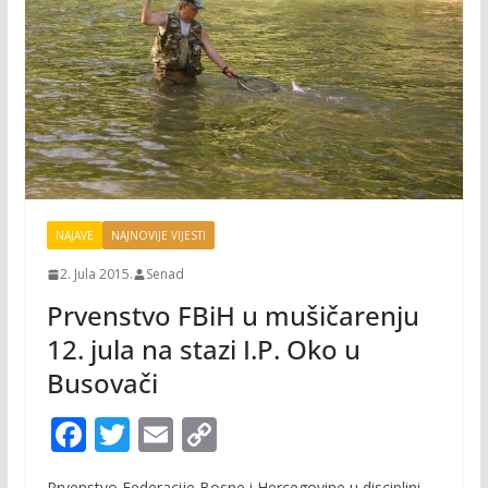
NAJAVE
NAJNOVIJE VIJESTI
2. Jula 2015.
Senad
Prvenstvo FBiH u mušičarenju
12. jula na stazi I.P. Oko u
Busovači
F
T
E
C
ac
w
m
o
Prvenstvo Federacije Bosne i Hercegovine u disciplini