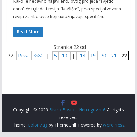
Kako je nedavno najavljeno, ovog proljeća “svjetlo
e
itt
ai
p
dana” će ugledati revija “Mušičar”, prva specijalizovana
b
er
l
y
revija za ribolovce koji upražnjavaju specifičnu
o
Li
o
n
Read More
k
k
Stranica 22 od
22
Prva
<<<
|
5
10
|
18
19
20
21
22
Copyright © 2026
Bistro Bosno i Hercegovino!
. All rights
reserved.
Theme:
ColorMag
by ThemeGrill. Powered by
WordPress
.