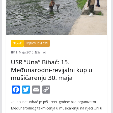
NAJAVE
NAJNOVIJE VIJESTI
11. Maja 2015.
Senad
USR “Una” Bihać: 15.
Međunarodni-revijalni kup u
mušičarenju 30. maja
F
T
E
C
ac
w
m
o
USR “Una” Bihać je još 1999. godine bila organizator
e
itt
ai
p
Međunarodnog takmičenja u mušičarenju na rijeci Uni u