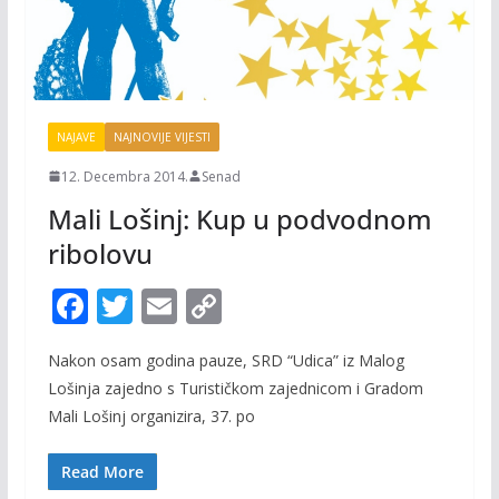
NAJAVE
NAJNOVIJE VIJESTI
12. Decembra 2014.
Senad
Mali Lošinj: Kup u podvodnom
ribolovu
F
T
E
C
ac
w
m
o
Nakon osam godina pauze, SRD “Udica” iz Malog
e
itt
ai
p
Lošinja zajedno s Turističkom zajednicom i Gradom
b
er
l
y
Mali Lošinj organizira, 37. po
o
Li
o
n
Read More