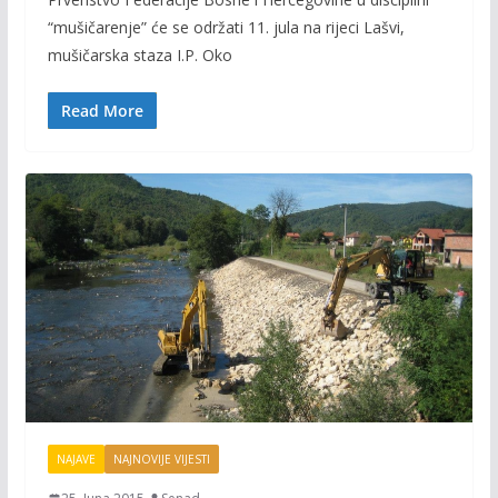
e
itt
ai
p
“mušičarenje” će se održati 11. jula na rijeci Lašvi,
b
er
l
y
mušičarska staza I.P. Oko
o
Li
o
n
Read More
k
k
NAJAVE
NAJNOVIJE VIJESTI