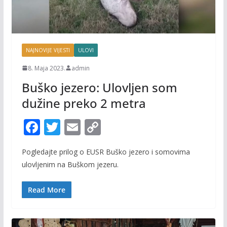
NAJNOVIJE VIJESTI
ULOVI
8. Maja 2023.
admin
Buško jezero: Ulovljen som
dužine preko 2 metra
F
T
E
C
ac
w
m
o
Pogledajte prilog o EUSR Buško jezero i somovima
e
itt
ai
p
ulovljenim na Buškom jezeru.
b
er
l
y
o
Li
Read More
o
n
k
k