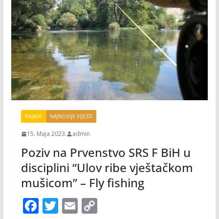
NAJAVE
NAJNOVIJE VIJESTI
15. Maja 2023.
admin
Poziv na Prvenstvo SRS F BiH u
disciplini “Ulov ribe vještačkom
mušicom” – Fly fishing
F
T
E
C