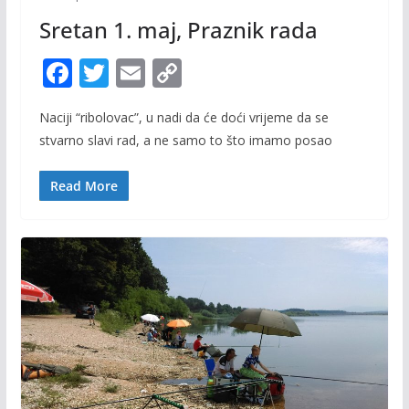
Sretan 1. maj, Praznik rada
F
T
E
C
ac
w
m
o
Naciji “ribolovac”, u nadi da će doći vrijeme da se
e
itt
ai
p
stvarno slavi rad, a ne samo to što imamo posao
b
er
l
y
o
Li
Read More
o
n
k
k