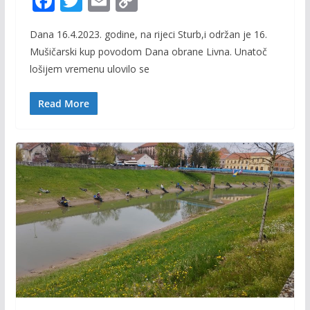
F
T
E
C
ac
w
m
o
Dana 16.4.2023. godine, na rijeci Sturb,i održan je 16.
e
itt
ai
p
Mušičarski kup povodom Dana obrane Livna. Unatoč
b
er
l
y
lošijem vremenu ulovilo se
o
Li
o
n
Read More
k
k