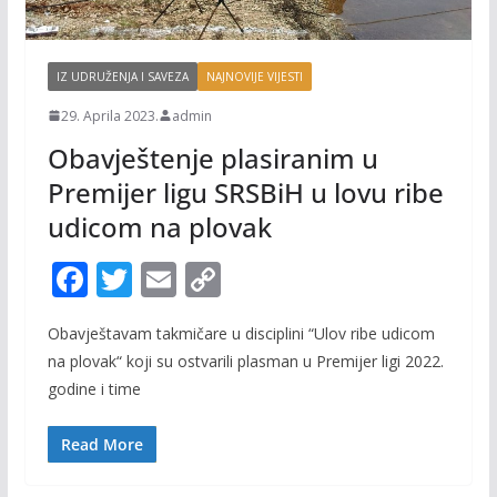
IZ UDRUŽENJA I SAVEZA
NAJNOVIJE VIJESTI
29. Aprila 2023.
admin
Obavještenje plasiranim u
Premijer ligu SRSBiH u lovu ribe
udicom na plovak
F
T
E
C
ac
w
m
o
Obavještavam takmičare u disciplini “Ulov ribe udicom
e
itt
ai
p
na plovak“ koji su ostvarili plasman u Premijer ligi 2022.
b
er
l
y
godine i time
o
Li
o
n
Read More
k
k