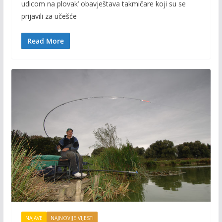
udicom na plovak’ obavještava takmičare koji su se
b
er
l
y
prijavili za učešće
o
Li
o
n
Read More
k
k
NAJAVE
NAJNOVIJE VIJESTI