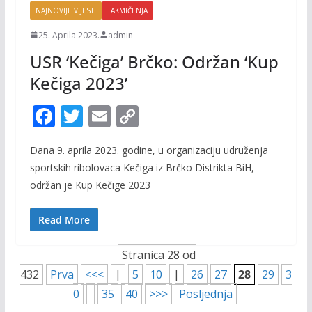
NAJNOVIJE VIJESTI
TAKMIČENJA
25. Aprila 2023.
admin
USR ‘Kečiga’ Brčko: Održan ‘Kup
Kečiga 2023’
F
T
E
C
ac
w
m
o
Dana 9. aprila 2023. godine, u organizaciju udruženja
e
itt
ai
p
sportskih ribolovaca Kečiga iz Brčko Distrikta BiH,
b
er
l
y
održan je Kup Kečige 2023
o
Li
o
n
Read More
k
k
Stranica 28 od
432
Prva
<<<
|
5
10
|
26
27
28
29
3
0
35
40
>>>
Posljednja