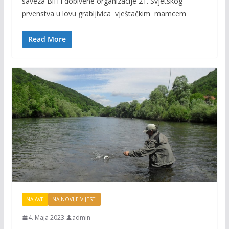
saveza BiH i dobivene organizacije 21. Svjetskog
b
er
l
y
prvenstva u lovu grabljivica vještačkim mamcem
o
Li
o
n
Read More
k
k
NAJAVE
NAJNOVIJE VIJESTI
4. Maja 2023.
admin