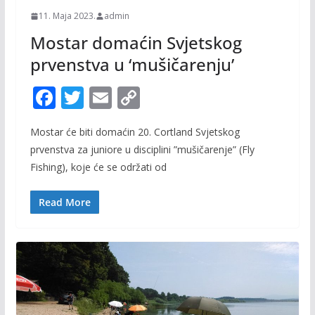
11. Maja 2023.
admin
Mostar domaćin Svjetskog
prvenstva u ‘mušičarenju’
F
T
E
C
ac
w
m
o
Mostar će biti domaćin 20. Cortland Svjetskog
e
itt
ai
p
prvenstva za juniore u disciplini ”mušičarenje” (Fly
b
er
l
y
Fishing), koje će se održati od
o
Li
o
n
Read More
k
k