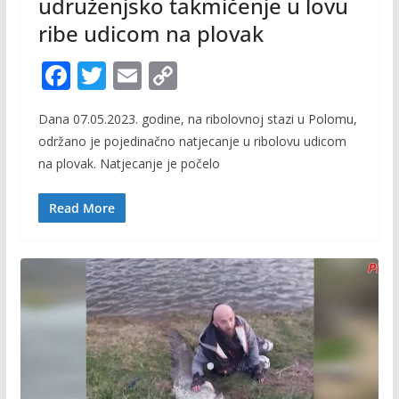
udruženjsko takmičenje u lovu
ribe udicom na plovak
F
T
E
C
ac
w
m
o
Dana 07.05.2023. godine, na ribolovnoj stazi u Polomu,
e
itt
ai
p
održano je pojedinačno natjecanje u ribolovu udicom
b
er
l
y
na plovak. Natjecanje je počelo
o
Li
o
n
Read More
k
k