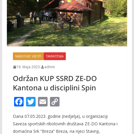
NAJNOVIJE VIJESTI
TAKMIČENJA
16. Maja 2023.
admin
Održan KUP SSRD ZE-DO
Kantona u disciplini Spin
F
T
E
C
ac
w
m
o
Dana 07.05.2023. godine (nedjelja), u organizaciji
e
itt
ai
p
Saveza sportskih ribolovnih društava ZE-DO Kantona i
b
er
l
y
domaćina Srk “Breza” Breza, na rijeci Stavnji,