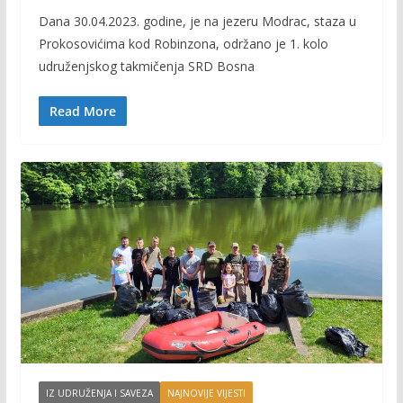
ac
w
m
o
Dana 30.04.2023. godine, je na jezeru Modrac, staza u
e
itt
ai
p
Prokosovićima kod Robinzona, održano je 1. kolo
b
er
l
y
udruženjskog takmičenja SRD Bosna
o
Li
o
n
Read More
k
k
IZ UDRUŽENJA I SAVEZA
NAJNOVIJE VIJESTI