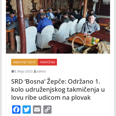
NAJNOVIJE VIJESTI
TAKMIČENJA
8. Maja 2023.
admin
SRD ‘Bosna’ Žepče: Održano 1.
kolo udruženjskog takmičenja u
lovu ribe udicom na plovak
F
T
E
C