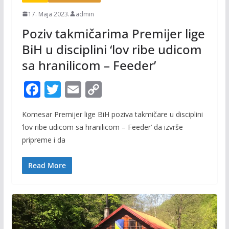
17. Maja 2023.
admin
Poziv takmičarima Premijer lige
BiH u disciplini ‘lov ribe udicom
sa hranilicom – Feeder’
F
T
E
C
ac
w
m
o
Komesar Premijer lige BiH poziva takmičare u disciplini
e
itt
ai
p
‘lov ribe udicom sa hranilicom – Feeder’ da izvrše
b
er
l
y
pripreme i da
o
Li
o
n
Read More
k
k