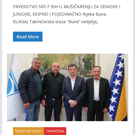
ac
w
m
o
PRVENSTVO SRS F BIH U MUŠIČARENJU ZA SENIORE I
e
itt
ai
p
JUNIORE, EKIPNO I POJEDINAČNO Rijeka Buna,
b
er
l
y
BLAGAJ Takmičarska staza “Buna” nedjelja,
o
Li
o
n
Read More
k
k
NAJNOVIJE VIJESTI
TAKMIČENJA