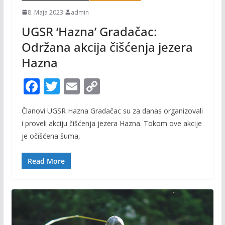
8. Maja 2023.
admin
UGSR ‘Hazna’ Gradačac:
Održana akcija čišćenja jezera
Hazna
F
T
E
C
ac
w
m
o
Članovi UGSR Hazna Gradačac su za danas organizovali
e
itt
ai
p
i proveli akciju čišćenja jezera Hazna. Tokom ove akcije
b
er
l
y
je očišćena šuma,
o
Li
o
n
Read More
k
k