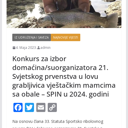
IZ UDRUŽENJA I SAVEZA
NAJNOVIJE VIJESTI
4. Maja 2023.
admin
Konkurs za izbor
domaćina/suorganizatora 21.
Svjetskog prvenstva u lovu
grabljivica vještačkim mamcima
sa obale – SPIN u 2024. godini
F
T
E
C
ac
w
m
o
Na osnovu člana 33. Statuta Sportsko ribolovnog
e
itt
ai
p