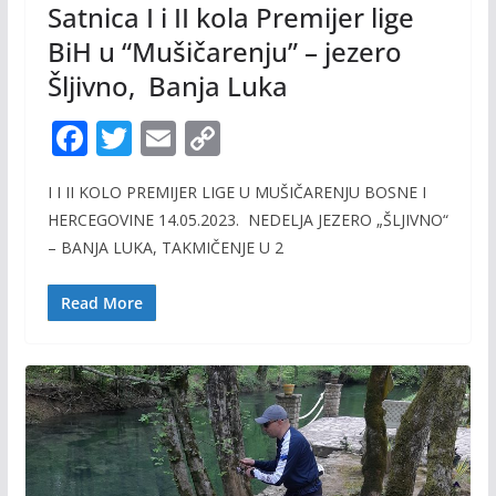
Satnica I i II kola Premijer lige
BiH u “Mušičarenju” – jezero
Šljivno, Banja Luka
F
T
E
C
ac
w
m
o
I I II KOLO PREMIJER LIGE U MUŠIČARENJU BOSNE I
e
itt
ai
p
HERCEGOVINE 14.05.2023. NEDELJA JEZERO „ŠLJIVNO“
b
er
l
y
– BANJA LUKA, TAKMIČENJE U 2
o
Li
o
n
Read More
k
k