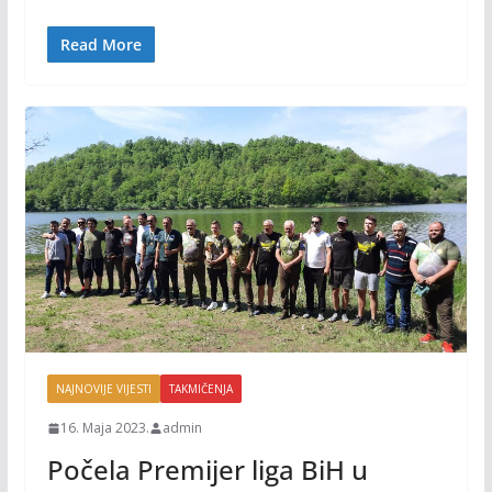
o
Li
o
n
Read More
k
k
NAJNOVIJE VIJESTI
TAKMIČENJA
16. Maja 2023.
admin
Počela Premijer liga BiH u