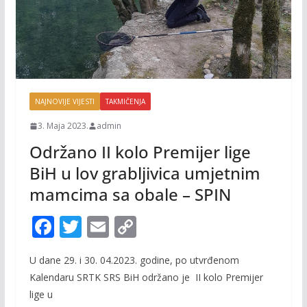
NAJNOVIJE VIJESTI
TAKMIČENJA
3. Maja 2023.
admin
Održano II kolo Premijer lige
BiH u lov grabljivica umjetnim
mamcima sa obale – SPIN
F
T
E
C
ac
w
m
o
U dane 29. i 30. 04.2023. godine, po utvrđenom
e
itt
ai
p
Kalendaru SRTK SRS BiH održano je II kolo Premijer
b
er
l
y
lige u