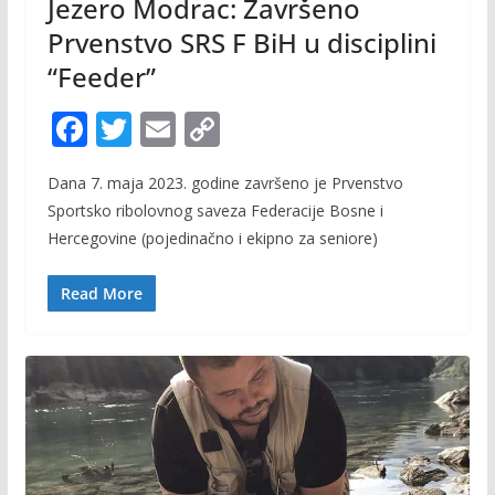
Jezero Modrac: Završeno
Prvenstvo SRS F BiH u disciplini
“Feeder”
F
T
E
C
ac
w
m
o
Dana 7. maja 2023. godine završeno je Prvenstvo
e
itt
ai
p
Sportsko ribolovnog saveza Federacije Bosne i
b
er
l
y
Hercegovine (pojedinačno i ekipno za seniore)
o
Li
o
n
Read More
k
k