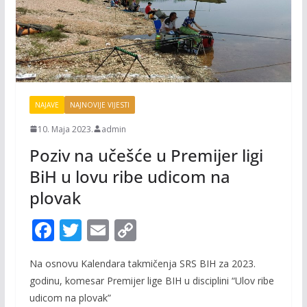
NAJAVE
NAJNOVIJE VIJESTI
10. Maja 2023.
admin
Poziv na učešće u Premijer ligi
BiH u lovu ribe udicom na
plovak
F
T
E
C
ac
w
m
o
Na osnovu Kalendara takmičenja SRS BIH za 2023.
e
itt
ai
p
godinu, komesar Premijer lige BIH u disciplini “Ulov ribe
b
er
l
y
udicom na plovak”