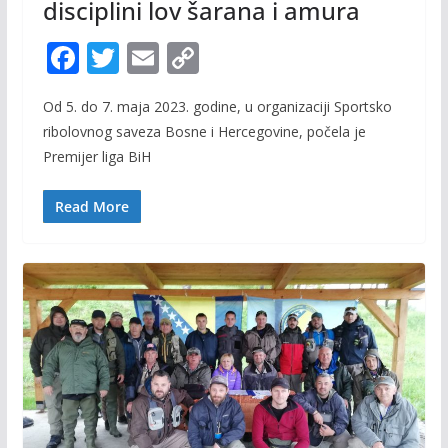
disciplini lov šarana i amura
F
T
E
C
ac
w
m
o
Od 5. do 7. maja 2023. godine, u organizaciji Sportsko
e
itt
ai
p
ribolovnog saveza Bosne i Hercegovine, počela je
b
er
l
y
Premijer liga BiH
o
Li
o
n
Read More
k
k