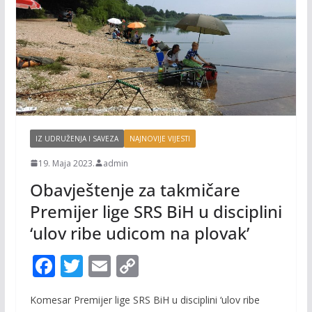
IZ UDRUŽENJA I SAVEZA
NAJNOVIJE VIJESTI
19. Maja 2023.
admin
Obavještenje za takmičare
Premijer lige SRS BiH u disciplini
‘ulov ribe udicom na plovak’
F
T
E
C
ac
w
m
o
Komesar Premijer lige SRS BiH u disciplini ‘ulov ribe
e
itt
ai
p