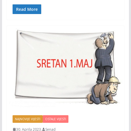
o
Li
o
n
Read More
k
k
NAJNOVIJE VIJESTI
OSTALE VIJESTI
30. Aprila 2023.
Senad