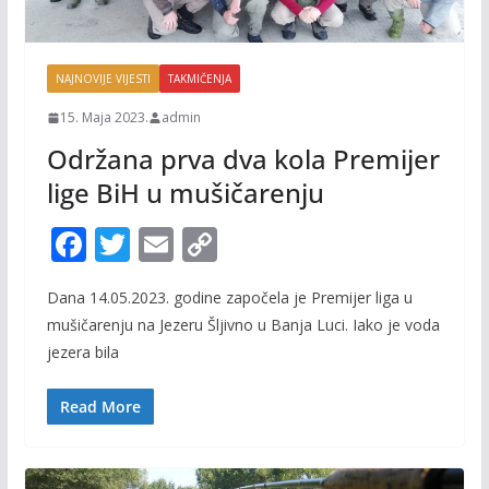
NAJNOVIJE VIJESTI
TAKMIČENJA
15. Maja 2023.
admin
Održana prva dva kola Premijer
lige BiH u mušičarenju
F
T
E
C
ac
w
m
o
Dana 14.05.2023. godine započela je Premijer liga u
e
itt
ai
p
mušičarenju na Jezeru Šljivno u Banja Luci. Iako je voda
b
er
l
y
jezera bila
o
Li
o
n
Read More
k
k