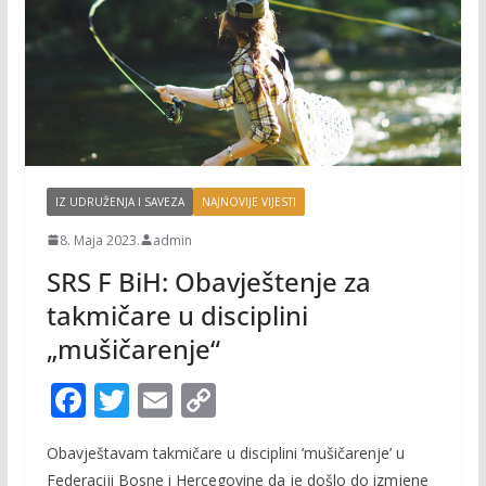
IZ UDRUŽENJA I SAVEZA
NAJNOVIJE VIJESTI
8. Maja 2023.
admin
SRS F BiH: Obavještenje za
takmičare u disciplini
„mušičarenje“
F
T
E
C
ac
w
m
o
Obavještavam takmičare u disciplini ‘mušičarenje’ u
e
itt
ai
p
Federaciji Bosne i Hercegovine da je došlo do izmjene