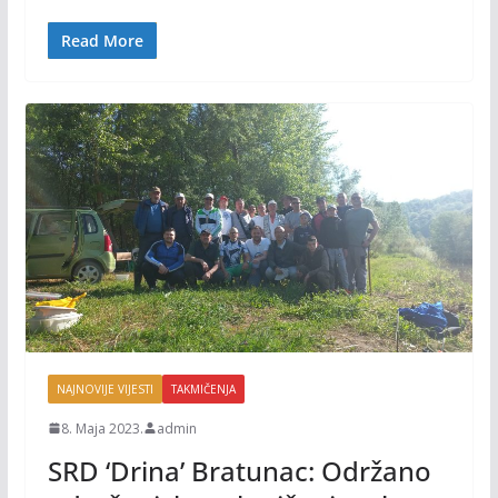
o
Li
o
n
Read More
k
k
NAJNOVIJE VIJESTI
TAKMIČENJA
8. Maja 2023.
admin
SRD ‘Drina’ Bratunac: Održano