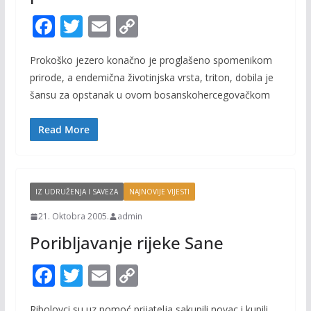
F
T
E
C
ac
w
m
o
Prokoško jezero konačno je proglašeno spomenikom
e
itt
ai
p
prirode, a endemična životinjska vrsta, triton, dobila je
b
er
l
y
šansu za opstanak u ovom bosanskohercegovačkom
o
Li
o
n
Read More
k
k
IZ UDRUŽENJA I SAVEZA
NAJNOVIJE VIJESTI
21. Oktobra 2005.
admin
Poribljavanje rijeke Sane
F
T
E
C
ac
w
m
o
Ribolovci su uz pomoć prijatelja sakupili novac i kupili