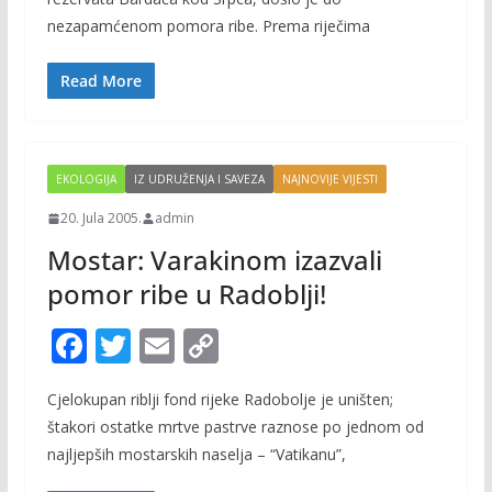
b
er
l
y
nezapamćenom pomora ribe. Prema riječima
o
Li
o
n
Read More
k
k
EKOLOGIJA
IZ UDRUŽENJA I SAVEZA
NAJNOVIJE VIJESTI
20. Jula 2005.
admin
Mostar: Varakinom izazvali
pomor ribe u Radoblji!
F
T
E
C
ac
w
m
o
Cjelokupan riblji fond rijeke Radobolje je uništen;
e
itt
ai
p
štakori ostatke mrtve pastrve raznose po jednom od
b
er
l
y
najljepših mostarskih naselja – “Vatikanu”,
o
Li