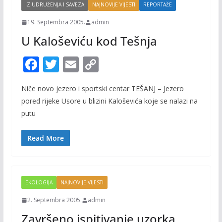
IZ UDRUŽENJA I SAVEZA
NAJNOVIJE VIJESTI
REPORTAŽE
19. Septembra 2005.
admin
U Kaloševiću kod Tešnja
F
T
E
C
ac
w
m
o
Niče novo jezero i sportski centar TEŠANJ – Jezero
e
itt
ai
p
pored rijeke Usore u blizini Kaloševića koje se nalazi na
b
er
l
y
putu
o
Li
o
n
Read More
k
k
EKOLOGIJA
NAJNOVIJE VIJESTI
2. Septembra 2005.
admin
Završeno ispitivanje uzorka