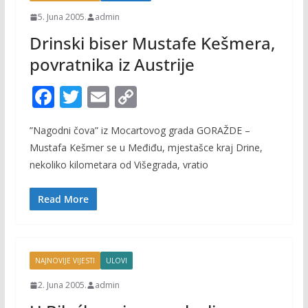
5. Juna 2005.
admin
Drinski biser Mustafe Kešmera,
povratnika iz Austrije
F
T
E
C
ac
w
m
o
”Nagodni čova” iz Mocartovog grada GORAŽDE –
e
itt
ai
p
Mustafa Kešmer se u Međiđu, mjestašce kraj Drine,
b
er
l
y
nekoliko kilometara od Višegrada, vratio
o
Li
o
n
Read More
k
k
NAJNOVIJE VIJESTI
ULOVI
2. Juna 2005.
admin