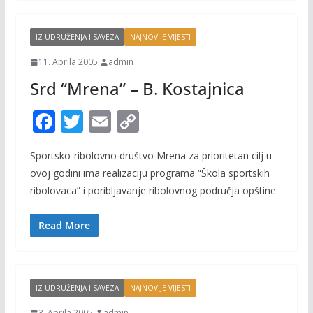
k
k
IZ UDRUŽENJA I SAVEZA
NAJNOVIJE VIJESTI
11. Aprila 2005.
admin
Srd “Mrena” – B. Kostajnica
F
T
E
C
ac
w
m
o
Sportsko-ribolovno društvo Mrena za prioritetan cilj u
e
itt
ai
p
ovoj godini ima realizaciju programa “Škola sportskih
b
er
l
y
ribolovaca” i poribljavanje ribolovnog područja opštine
o
Li
o
n
Read More
k
k
IZ UDRUŽENJA I SAVEZA
NAJNOVIJE VIJESTI
3. Aprila 2005.
admin