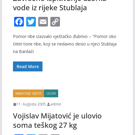
vode iz rijeke Stublaja
F
T
E
C
ac
w
m
o
Pomor ribe izazvalo vještačko đubrivo – “Pomor oko
e
itt
ai
p
četiri tone ribe, koji se nedavno desio u rijeci Stublaja
b
er
l
y
na Bardači
o
Li
o
n
Read More
k
k
NAJNOVIJE VIJESTI
ULOVI
11. Augusta 2005.
admin
Vojislav Mijatović je ulovio
soma teškog 27 kg