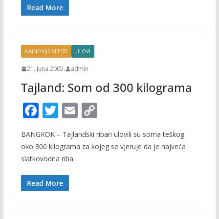
o
n
Read More
k
k
NAJNOVIJE VIJESTI
ULOVI
21. Juna 2005.
admin
Tajland: Som od 300 kilograma
F
T
E
C
ac
w
m
o
BANGKOK – Tajlandski ribari ulovili su soma teškog
e
itt
ai
p
oko 300 kilograma za kojeg se vjeruje da je najveća
b
er
l
y
slatkovodna riba
o
Li
o
n
Read More
k
k