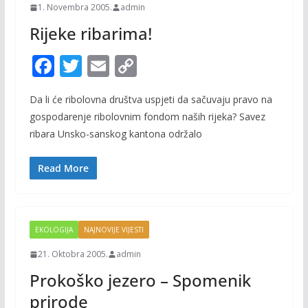
1. Novembra 2005.
admin
Rijeke ribarima!
F
T
E
C
ac
w
m
o
Da li će ribolovna društva uspjeti da sačuvaju pravo na
e
itt
ai
p
gospodarenje ribolovnim fondom naših rijeka? Savez
b
er
l
y
ribara Unsko-sanskog kantona održalo
o
Li
o
n
Read More
k
k
EKOLOGIJA
NAJNOVIJE VIJESTI
21. Oktobra 2005.
admin
Prokoško jezero – Spomenik
prirode