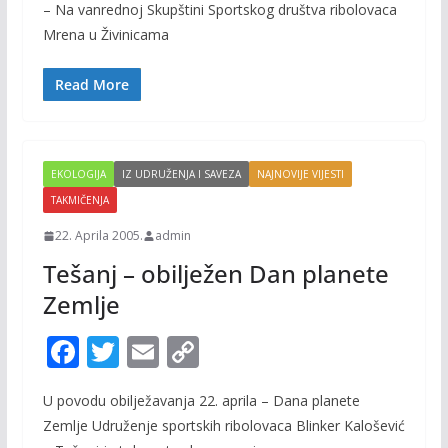
– Na vanrednoj Skupštini Sportskog društva ribolovaca
b
er
l
y
Mrena u Živinicama
o
Li
o
n
Read More
k
k
EKOLOGIJA
IZ UDRUŽENJA I SAVEZA
NAJNOVIJE VIJESTI
TAKMIČENJA
22. Aprila 2005.
admin
Tešanj – obilježen Dan planete
Zemlje
F
T
E
C
ac
w
m
o
U povodu obilježavanja 22. aprila – Dana planete
e
itt
ai
p
Zemlje Udruženje sportskih ribolovaca Blinker Kalošević
b
er
l
y