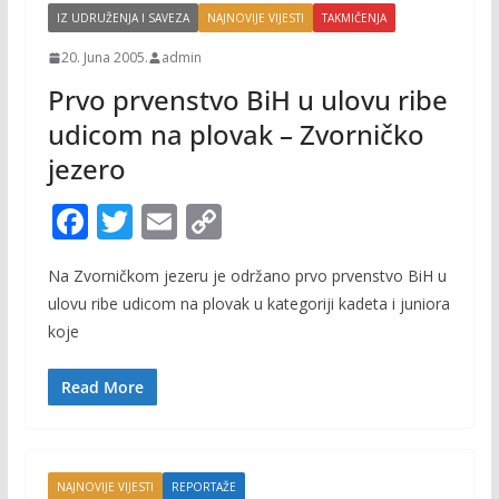
IZ UDRUŽENJA I SAVEZA
NAJNOVIJE VIJESTI
TAKMIČENJA
20. Juna 2005.
admin
Prvo prvenstvo BiH u ulovu ribe
udicom na plovak – Zvorničko
jezero
F
T
E
C
ac
w
m
o
Na Zvorničkom jezeru je održano prvo prvenstvo BiH u
e
itt
ai
p
ulovu ribe udicom na plovak u kategoriji kadeta i juniora
b
er
l
y
koje
o
Li
o
n
Read More
k
k
NAJNOVIJE VIJESTI
REPORTAŽE