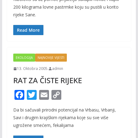
e
itt
ai
p
200 kilograma lovne pastrmke koju su pustili u korito
b
er
l
y
rijeke Sane.
o
Li
o
n
Read More
k
k
EKOLOGIJA
NAJNOVIJE VIJESTI
13. Oktobra 2005.
admin
RAT ZA ČISTE RIJEKE
F
T
E
C
ac
w
m
o
Da bi sačuvali prirodni potencijal na Vrbasu, Vrbanji,
e
itt
ai
p
Savi i drugim krajiškim rijekama koje su sve više
b
er
l
y
ugrožene smećem, fekalijama
o
Li