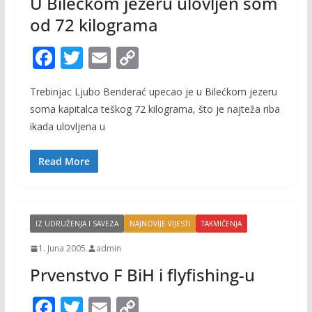
U Bilećkom jezeru ulovljen som
od 72 kilograma
F
T
E
C
ac
w
m
o
Trebinjac Ljubo Benderać upecao je u Bilećkom jezeru
e
itt
ai
p
soma kapitalca teškog 72 kilograma, što je najteža riba
b
er
l
y
ikada ulovljena u
o
Li
o
n
Read More
k
k
IZ UDRUŽENJA I SAVEZA
NAJNOVIJE VIJESTI
TAKMIČENJA
1. Juna 2005.
admin
Prvenstvo F BiH i flyfishing-u
F
T
E
C