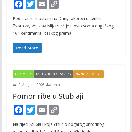
F
T
E
C
ac
w
m
o
Pod starim mostom na Drini, takoreći u centru
e
itt
ai
p
Zvornika, Vojislav Mijatović je ulovio soma dugačkog
b
er
l
y
164 centimetra i teškog prema
o
Li
o
n
Read More
k
k
EKOLOGIJA
IZ UDRUŽENJA I SAVEZA
NAJNOVIJE VIJESTI
10. Augusta 2005.
admin
Pomor ribe u Stublaji
F
T
E
C
ac
w
m
o
Na rijeci Stublaji koja čini dio bogatog prirodnog
e
itt
ai
p
rezervata Bardača kod Srpca, došlo je do