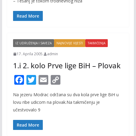
– Tešanj je tokom trodnevnog niza
o
Li
o
n
Read More
k
k
IZ UDRUŽENJA I SAVEZA
NAJNOVIJE VIJESTI
TAKMIČENJA
17. Aprila 2005.
admin
1.i 2. kolo Prve lige BiH – Plovak
F
T
E
C
ac
w
m
o
Na jezeru Modrac održana su dva kola prve lige BiH u
e
itt
ai
p
lovu ribe udicom na plovak.Na takmičenju je
b
er
l
y
učestvovalo 9
o
Li
o
n
Read More