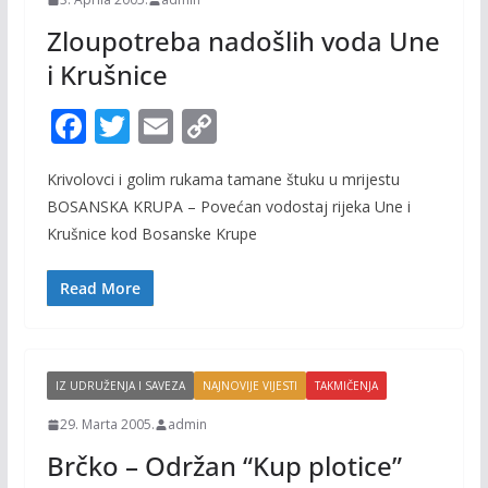
Zloupotreba nadošlih voda Une
i Krušnice
F
T
E
C
ac
w
m
o
Krivolovci i golim rukama tamane štuku u mrijestu
e
itt
ai
p
BOSANSKA KRUPA – Povećan vodostaj rijeka Une i
b
er
l
y
Krušnice kod Bosanske Krupe
o
Li
o
n
Read More
k
k
IZ UDRUŽENJA I SAVEZA
NAJNOVIJE VIJESTI
TAKMIČENJA
29. Marta 2005.
admin
Brčko – Održan “Kup plotice”