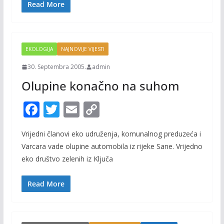
o
n
Read More
k
k
EKOLOGIJA
NAJNOVIJE VIJESTI
30. Septembra 2005.
admin
Olupine konačno na suhom
F
T
E
C
ac
w
m
o
Vrijedni članovi eko udruženja, komunalnog preduzeća i
e
itt
ai
p
Varcara vade olupine automobila iz rijeke Sane. Vrijedno
b
er
l
y
eko društvo zelenih iz Ključa
o
Li
o
n
Read More
k
k