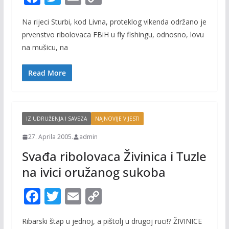
ac
w
m
o
Na rijeci Sturbi, kod Livna, proteklog vikenda održano je
e
itt
ai
p
prvenstvo ribolovaca FBiH u fly fishingu, odnosno, lovu
b
er
l
y
na mušicu, na
o
Li
o
n
Read More
k
k
IZ UDRUŽENJA I SAVEZA
NAJNOVIJE VIJESTI
27. Aprila 2005.
admin
Svađa ribolovaca Živinica i Tuzle
na ivici oružanog sukoba
F
T
E
C
ac
w
m
o
Ribarski štap u jednoj, a pištolj u drugoj ruci!? ŽIVINICE
e
itt
ai
p