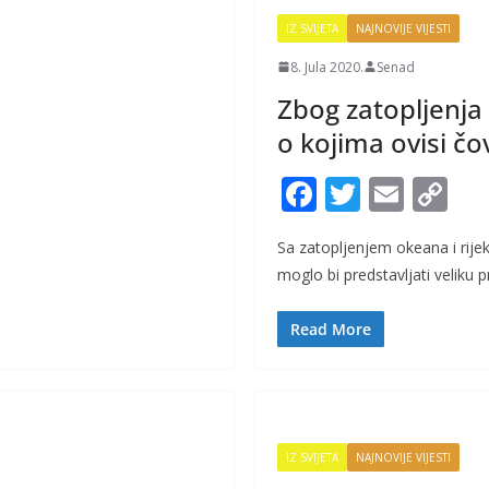
IZ SVIJETA
NAJNOVIJE VIJESTI
8. Jula 2020.
Senad
Zbog zatopljenja 
o kojima ovisi č
F
T
E
C
ac
w
m
o
Sa zatopljenjem okeana i rije
e
itt
ai
p
moglo bi predstavljati veliku p
b
er
l
y
o
Li
Read More
o
n
k
k
IZ SVIJETA
NAJNOVIJE VIJESTI