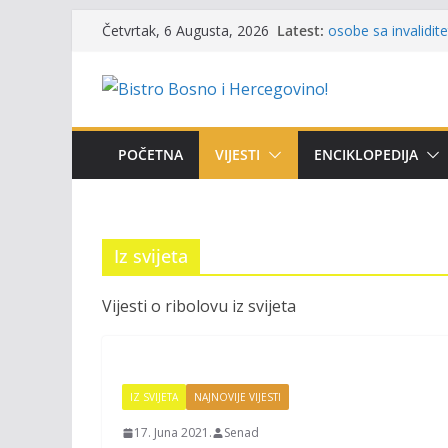
Skip
Latest:
Obavještenje takmi
Četvrtak, 6 Augusta, 2026
to
osobe sa invalidi
Održan 15. Memorij
content
osvojili prelazni p
Masovni pomor rib
prikazuje stanje n
UGSR ‘Bistro’ Zenic
POČETNA
VIJESTI
ENCIKLOPEDIJA
(Banlozi)
Mrkonjić Grad: Usk
ribolova – TOK Fes
Iz svijeta
Vijesti o ribolovu iz svijeta
IZ SVIJETA
NAJNOVIJE VIJESTI
17. Juna 2021.
Senad