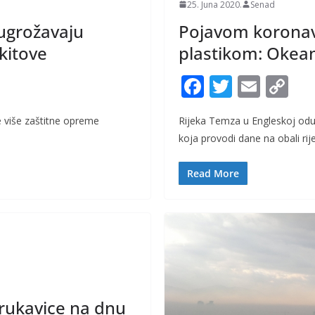
25. Juna 2020.
Senad
ugrožavaju
Pojavom koronav
kitove
plastikom: Okean
F
T
E
C
ac
w
m
o
e više zaštitne opreme
Rijeka Temza u Engleskoj odu
e
itt
ai
p
koja provodi dane na obali rij
b
er
l
y
o
Li
Read More
o
n
k
k
 rukavice na dnu