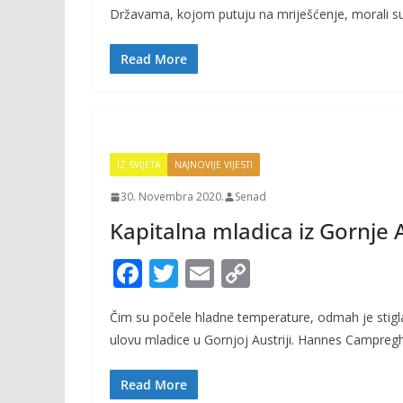
e
itt
ai
p
Državama, kojom putuju na mriješćenje, morali s
b
er
l
y
o
Li
Read More
o
n
k
k
IZ SVIJETA
NAJNOVIJE VIJESTI
30. Novembra 2020.
Senad
Kapitalna mladica iz Gornje A
F
T
E
C
ac
w
m
o
Čim su počele hladne temperature, odmah je stigl
e
itt
ai
p
ulovu mladice u Gornjoj Austriji. Hannes Campreg
b
er
l
y
o
Li
Read More