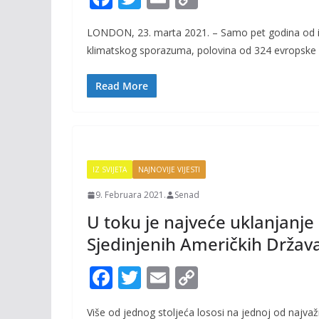
ac
w
m
o
LONDON, 23. marta 2021. – Samo pet godina od i
e
itt
ai
p
klimatskog sporazuma, polovina od 324 evropske e
b
er
l
y
o
Li
Read More
o
n
k
k
IZ SVIJETA
NAJNOVIJE VIJESTI
9. Februara 2021.
Senad
U toku je najveće uklanjanje 
Sjedinjenih Američkih Držav
F
T
E
C
ac
w
m
o
Više od jednog stoljeća lososi na jednoj od najvaž