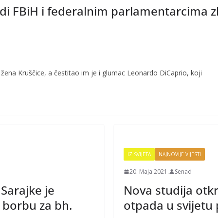
di FBiH i federalnim parlamentarcima z
 žena Kruščice, a čestitao im je i glumac Leonardo DiCaprio, koji
IZ SVIJETA
NAJNOVIJE VIJESTI
20. Maja 2021.
Senad
Sarajke je
Nova studija otkr
 borbu za bh.
otpada u svijetu