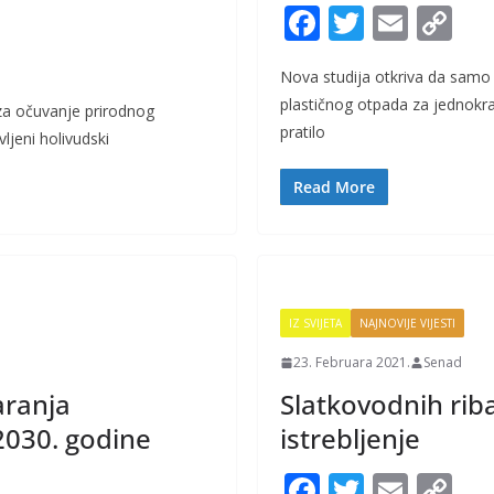
F
T
E
C
ac
w
m
o
Nova studija otkriva da samo
e
itt
ai
p
plastičnog otpada za jednokra
za očuvanje prirodnog
b
er
l
y
pratilo
ljeni holivudski
o
Li
o
n
Read More
k
k
IZ SVIJETA
NAJNOVIJE VIJESTI
23. Februara 2021.
Senad
aranja
Slatkovodnih riba
2030. godine
istrebljenje
F
T
E
C