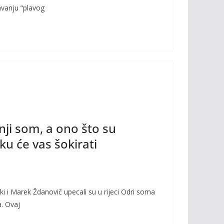
avanju “plavog
ji som, a ono što su
u će vas šokirati
ski i Marek Ždanovič upecali su u rijeci Odri soma
. Ovaj