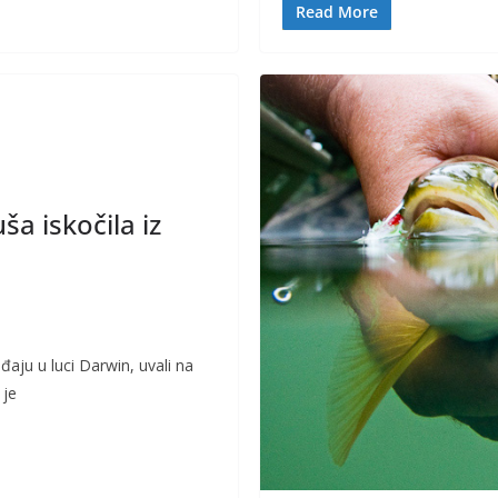
o
Li
Read More
o
n
k
k
a iskočila iz
ađaju u luci Darwin, uvali na
 je