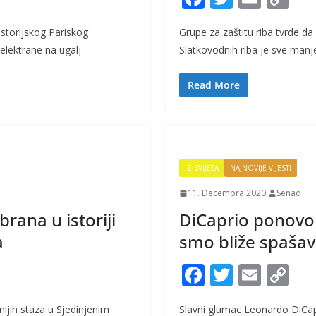
ac
w
m
o
storijskog Pariskog
Grupe za zaštitu riba tvrde da 
e
itt
ai
p
lektrane na ugalj
Slatkovodnih riba je sve manj
b
er
l
y
o
Li
Read More
o
n
k
k
IZ SVIJETA
NAJNOVIJE VIJESTI
11. Decembra 2020.
Senad
brana u istoriji
DiCaprio ponovo 
a
smo bliže spašav
F
T
E
C
ac
w
m
o
nijih staza u Sjedinjenim
Slavni glumac Leonardo DiCap