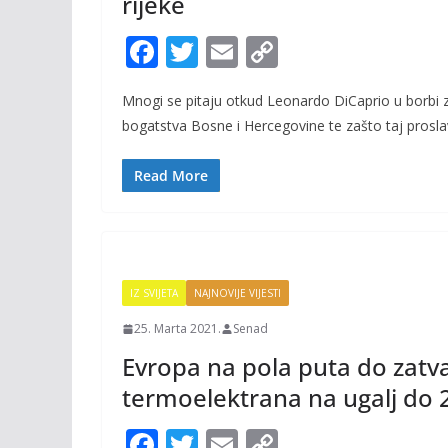
rijeke
F
T
E
C
ac
w
m
o
Mnogi se pitaju otkud Leonardo DiCaprio u borbi 
e
itt
ai
p
bogatstva Bosne i Hercegovine te zašto taj proslav
b
er
l
y
o
Li
Read More
o
n
k
k
IZ SVIJETA
NAJNOVIJE VIJESTI
25. Marta 2021.
Senad
Evropa na pola puta do zatv
termoelektrana na ugalj do 
F
T
E
C