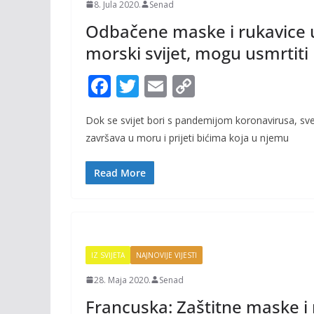
8. Jula 2020.
Senad
Odbačene maske i rukavice 
morski svijet, mogu usmrtiti 
F
T
E
C
ac
w
m
o
Dok se svijet bori s pandemijom koronavirusa, sv
e
itt
ai
p
završava u moru i prijeti bićima koja u njemu
b
er
l
y
o
Li
Read More
o
n
k
k
IZ SVIJETA
NAJNOVIJE VIJESTI
28. Maja 2020.
Senad
Francuska: Zaštitne maske i