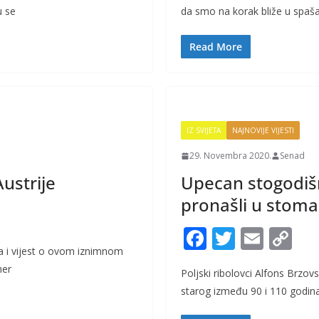
e
itt
ai
p
u se
da smo na korak bliže u spaš
b
er
l
y
o
Li
Read More
o
n
k
k
IZ SVIJETA
NAJNOVIJE VIJESTI
29. Novembra 2020.
Senad
ustrije
Upecan stogodišn
pronašli u stomak
F
T
E
C
a i vijest o ovom iznimnom
ac
w
m
o
her
Poljski ribolovci Alfons Brzov
e
itt
ai
p
starog između 90 i 110 godina
b
er
l
y