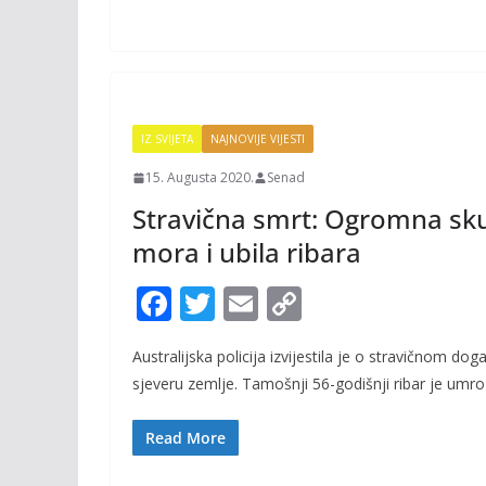
o
n
k
k
IZ SVIJETA
NAJNOVIJE VIJESTI
15. Augusta 2020.
Senad
Stravična smrt: Ogromna skuš
mora i ubila ribara
F
T
E
C
ac
w
m
o
Australijska policija izvijestila je o stravičnom dog
e
itt
ai
p
sjeveru zemlje. Tamošnji 56-godišnji ribar je umro
b
er
l
y
o
Li
Read More
o
n