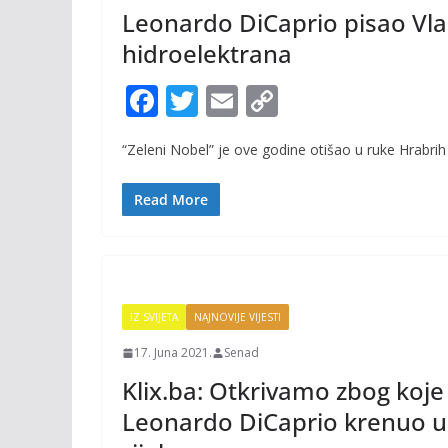
Leonardo DiCaprio pisao Vla
hidroelektrana
F
T
E
C
ac
w
m
o
“Zeleni Nobel” je ove godine otišao u ruke Hrabrih
e
itt
ai
p
b
er
l
y
Read More
o
Li
o
n
k
k
IZ SVIJETA
NAJNOVIJE VIJESTI
17. Juna 2021.
Senad
Klix.ba: Otkrivamo zbog koje 
Leonardo DiCaprio krenuo u