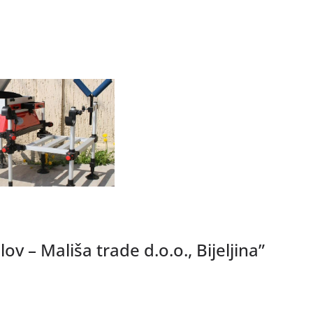
olov – Mališa trade d.o.o., Bijeljina
”