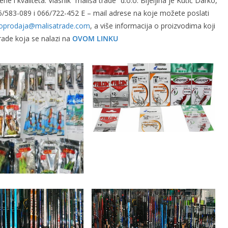
e i kvaliteta. Vlasnik “mališa trade” d.o.o. Bijeljina je Kutić Darko,
65/583-089 i 066/722-452 E – mail adrese na koje možete poslati
loprodaja@malisatrade.com
, a više informacija o proizvodima koji
rade koja se nalazi na
OVOM LINKU