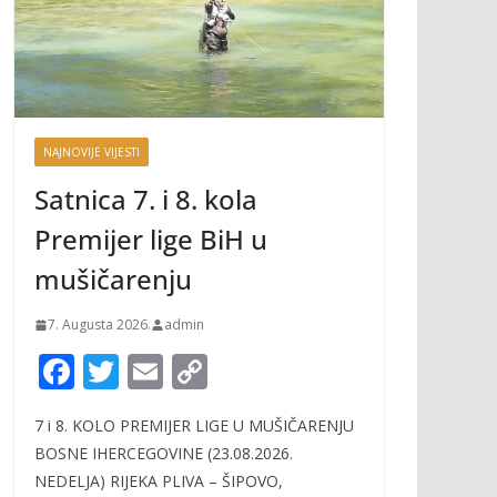
NAJNOVIJE VIJESTI
Satnica 7. i 8. kola
Premijer lige BiH u
mušičarenju
7. Augusta 2026.
admin
F
T
E
C
ac
w
m
o
7 i 8. KOLO PREMIJER LIGE U MUŠIČARENJU
e
itt
ai
p
BOSNE IHERCEGOVINE (23.08.2026.
b
er
l
y
NEDELJA) RIJEKA PLIVA – ŠIPOVO,