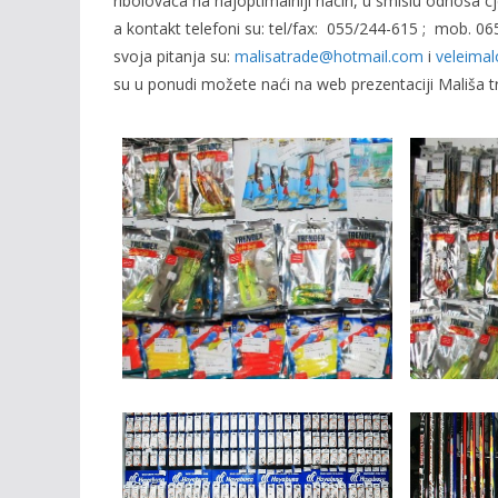
ribolovaca na najoptimalniji nacin, u smislu odnosa cjen
a kontakt telefoni su: tel/fax: 055/244-615 ; mob. 0
svoja pitanja su:
malisatrade@hotmail.com
i
veleima
su u ponudi možete naći na web prezentaciji Mališa t