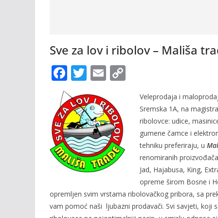
Sve za lov i ribolov – Mališa tra
F
T
E
C
ac
w
m
o
Veleprodaja i maloproda
e
itt
ai
p
Sremska 1A, na magistra
b
er
l
y
ribolovce: udice, masinice
o
Li
gumene čamce i elektromo
o
n
tehniku preferiraju, u
Mal
renomiranih proizvođača 
k
k
Jad, Hajabusa, King, Extr
opreme širom Bosne i He
opremljen svim vrstama ribolovačkog pribora, sa preko
vam pomoć naši ljubazni prodavači. Svi savjeti, koji se