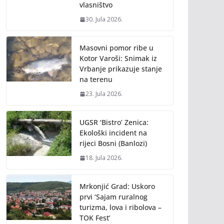
vlasništvo
30. Jula 2026.
Masovni pomor ribe u
Kotor Varoši: Snimak iz
Vrbanje prikazuje stanje
na terenu
23. Jula 2026.
UGSR ‘Bistro’ Zenica:
Ekološki incident na
rijeci Bosni (Banlozi)
18. Jula 2026.
Mrkonjić Grad: Uskoro
prvi ‘Sajam ruralnog
turizma, lova i ribolova –
TOK Fest’