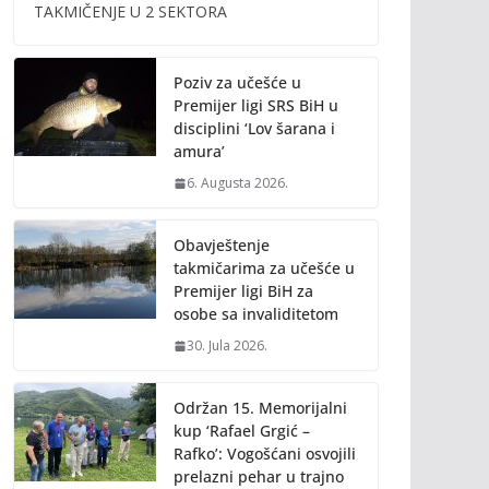
o
Li
TAKMIČENJE U 2 SEKTORA
o
n
k
k
Poziv za učešće u
Premijer ligi SRS BiH u
disciplini ‘Lov šarana i
amura’
6. Augusta 2026.
Obavještenje
takmičarima za učešće u
Premijer ligi BiH za
osobe sa invaliditetom
30. Jula 2026.
Održan 15. Memorijalni
kup ‘Rafael Grgić –
Rafko’: Vogošćani osvojili
prelazni pehar u trajno