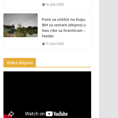
16. Jula 2026.
Poziv za učešće na Kupu
BiH za seniore (ekipno) u
lovu ribe sa hranilicom –
Feeder
15. Jula 2026.
Video klipovi