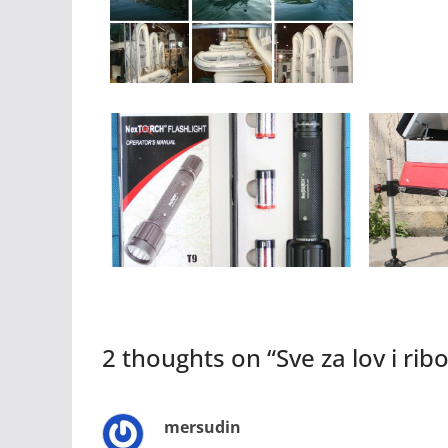
2 thoughts on “
Sve za lov i rib
mersudin