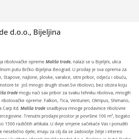
de d.o.o., Bijeljina
ja ribolovačke opreme
Mališa trade
, nalazi se u Bijeljini, ulica
lnom putu Brčko-Bijeljina-Beograd. U prodaji je sva oprema za
, štapove, najlone, plovke, varalice, sitni pribor, odjeću i obuću,
tore te još mnogo drugih stvari.Svi ribolovci, bez obzira koju
iša trade
mogu naći sav pribor za svaku tehniku ribolova, mnogih
ribolovačke opreme: Falkon, Tica, Venturieri, Olimpus, Shimano,
a Carp itd.
Mališa trade
snadbjeva mnoge prodavnice ribolovne
rcegovine. Trenutni prodajni prostor je površine 100 m², bogato
 1500 različitih artikala. U dvije smjene sačekaće Vas i ponuditi
 nesebično djele, imaju za cilj da se zadovolje želje i interesi