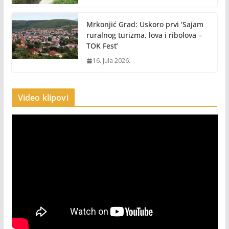
Mrkonjić Grad: Uskoro prvi ‘Sajam
ruralnog turizma, lova i ribolova –
TOK Fest’
16. Jula 2026.
Video klipovi