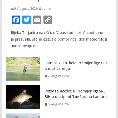
9. Augusta 2026.
admin
F
T
E
C
ac
w
m
o
Rijeka Turjanica na ušću u Vrbas kod Laktaša potpuno
e
itt
ai
p
je presušila, što je izazvalo pomor ribe, dok meteorolozi
b
er
l
y
upozoravaju da
o
Li
o
n
Satnica 7. i 8. kola Premijer lige BiH
k
k
u mušičarenju
7. Augusta 2026.
Poziv za učešće u Premijer ligi SRS
BiH u disciplini ‘Lov šarana i amura’
6. Augusta 2026.