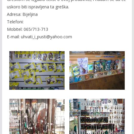
b
er
l
y
uskoro biti ispravljena ta greška.
o
Li
Adresa: Bijeljina
o
n
Telefoni:
Mobitel: 065/713-713
k
k
E-mail: uhvati_i_pusti@yahoo.com