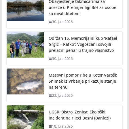
Obavještenje takmičarima za
učešće u Premijer ligi BiH za osobe
sa invaliditetom
30. Jula 2026.
Održan 15. Memorijalni kup ‘Rafael
Grgić – Rafko’: Vogošćani osvojili
prelazni pehar u trajno vlasništvo
30. Jula 2026.
Masovni pomor ribe u Kotor Varoši:
Snimak iz Vrbanje prikazuje stanje
na terenu
23. Jula 2026.
UGSR ‘Bistro’ Zenica: Ekološki
incident na rijeci Bosni (Banlozi)
18. Jula 2026.