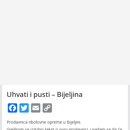
Uhvati i pusti – Bijeljina
F
T
E
C
ac
w
m
o
Prodavnica ribolovne opreme u Bijeljini.
e
itt
ai
p
Greškom se izgubio tekst o ovoj prodavnici, i nadam se da će