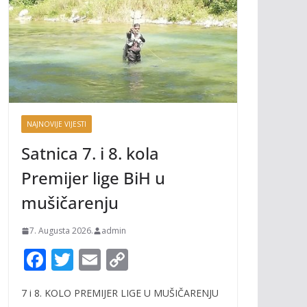
NAJNOVIJE VIJESTI
Satnica 7. i 8. kola
Premijer lige BiH u
mušičarenju
7. Augusta 2026.
admin
F
T
E
C
ac
w
m
o
7 i 8. KOLO PREMIJER LIGE U MUŠIČARENJU
e
itt
ai
p