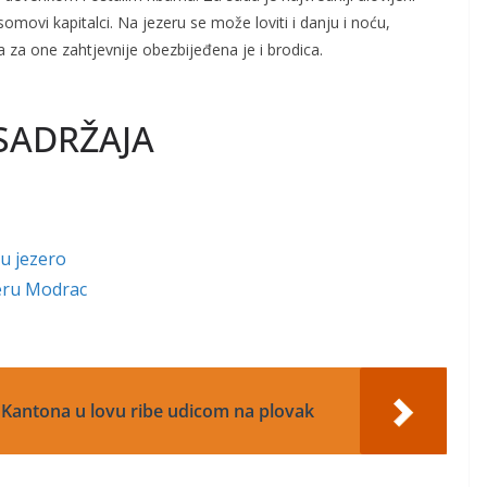
omovi kapitalci. Na jezeru se može loviti i danju i noću,
 za one zahtjevnije obezbijeđena je i brodica.
SADRŽAJA
 u jezero
zeru Modrac
Kantona u lovu ribe udicom na plovak