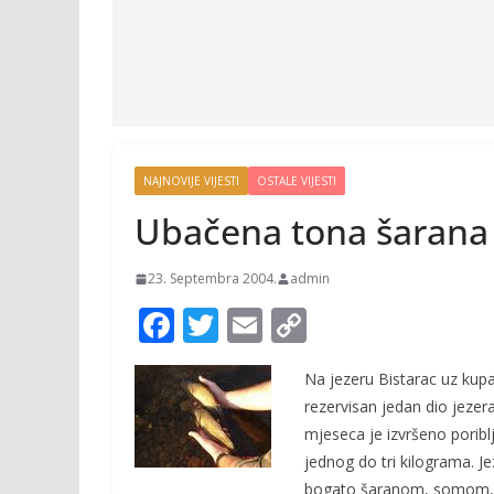
NAJNOVIJE VIJESTI
OSTALE VIJESTI
Ubačena tona šarana
23. Septembra 2004.
admin
F
T
E
C
ac
w
m
o
Na jezeru Bistarac uz kupač
e
itt
ai
p
rezervisan jedan dio jezer
b
er
l
y
mjeseca je izvršeno poribl
o
Li
jednog do tri kilograma. J
bogato šaranom, somom, de