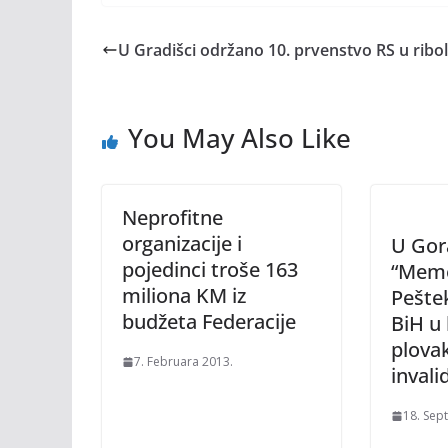
U Gradišci održano 10. prvenstvo RS u ribo
You May Also Like
Neprofitne
organizacije i
U Gor
pojedinci troše 163
“Memo
miliona KM iz
Peštek
budžeta Federacije
BiH u 
plova
7. Februara 2013.
invali
18. Sep