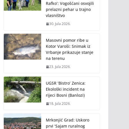
Rafko’: Vogošćani osvojili
prelazni pehar u trajno
vlasništvo
30. Jula 2026.
Masovni pomor ribe u
Kotor Varoši: Snimak iz
Vrbanje prikazuje stanje
na terenu
23. Jula 2026.
UGSR ‘Bistro’ Zenica:
Ekološki incident na
rijeci Bosni (Banlozi)
18. Jula 2026.
Mrkonjić Grad: Uskoro
prvi ‘Sajam ruralnog