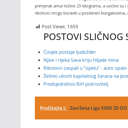
o
n
primjerak amur težine 25 kilograma, a uočeni su i s
k
k
ribolovci mogu boraviti u posebnim bungalovima, a
Post Views:
1.659
POSTOVI SLIČNOG 
Čovjek postaje ljudožder
Njive i rijeka Sava kriju hiljade mina
Ribolovci zaspali u “opelu” - auto upalo
Želimo uloviti kapitalnog šarana na je
Predsjedništvo BiH pokrovitelj
Pročitajte i:
Završena Liga SSRD ZE-DO 