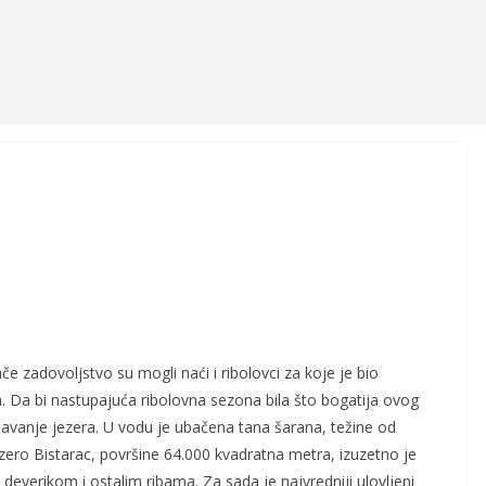
e zadovoljstvo su mogli naći i ribolovci za koje je bio
a. Da bi nastupajuća ribolovna sezona bila što bogatija ovog
javanje jezera. U vodu je ubačena tana šarana, težine od
ezero Bistarac, površine 64.000 kvadratna metra, izuzetno je
verikom i ostalim ribama. Za sada je najvredniji ulovljeni