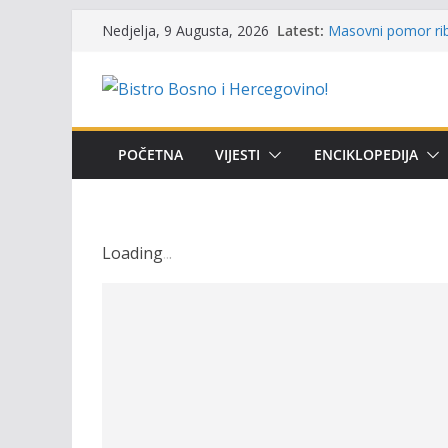
Održan 15. Memorij
Skip
Latest:
Nedjelja, 9 Augusta, 2026
osvojili prelazni p
to
Masovni pomor rib
prikazuje stanje n
content
Satnica 7. i 8. kol
Poziv za učešće u P
i amura’
POČETNA
VIJESTI
ENCIKLOPEDIJA
Obavještenje takmi
osobe sa invalidi
Loading
.
.
.