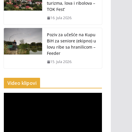
turizma, lova i ribolova –
TOK Fest’
16. Jula 2026.
Poziv za učešće na Kupu
BiH za seniore (ekipno) u
lovu ribe sa hranilicom –
Feeder
15. Jula 2026.
Video klipovi