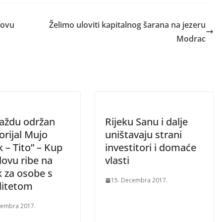
lovu
Želimo uloviti kapitalnog šarana na jezeru
Modrac
aždu održan
Rijeku Sanu i dalje
rijal Mujo
uništavaju strani
 – Tito” – Kup
investitori i domaće
lovu ribe na
vlasti
k za osobe s
15. Decembra 2017.
ditetom
tembra 2017.