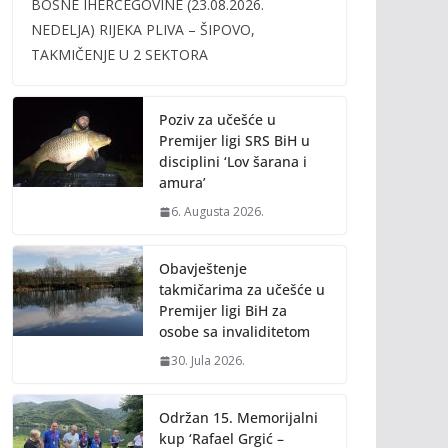
BOSNE IHERCEGOVINE (23.08.2026.
b
er
l
y
NEDELJA) RIJEKA PLIVA – ŠIPOVO,
o
Li
TAKMIČENJE U 2 SEKTORA
o
n
k
k
Poziv za učešće u
Premijer ligi SRS BiH u
disciplini ‘Lov šarana i
amura’
6. Augusta 2026.
Obavještenje
takmičarima za učešće u
Premijer ligi BiH za
osobe sa invaliditetom
30. Jula 2026.
Održan 15. Memorijalni
kup ‘Rafael Grgić –