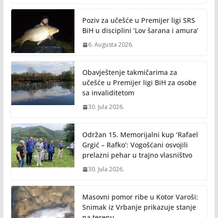
o
Li
o
n
Poziv za učešće u Premijer ligi SRS
k
k
BiH u disciplini ‘Lov šarana i amura’
6. Augusta 2026.
Obavještenje takmičarima za
učešće u Premijer ligi BiH za osobe
sa invaliditetom
30. Jula 2026.
Održan 15. Memorijalni kup ‘Rafael
Grgić – Rafko’: Vogošćani osvojili
prelazni pehar u trajno vlasništvo
30. Jula 2026.
Masovni pomor ribe u Kotor Varoši:
Snimak iz Vrbanje prikazuje stanje
na terenu