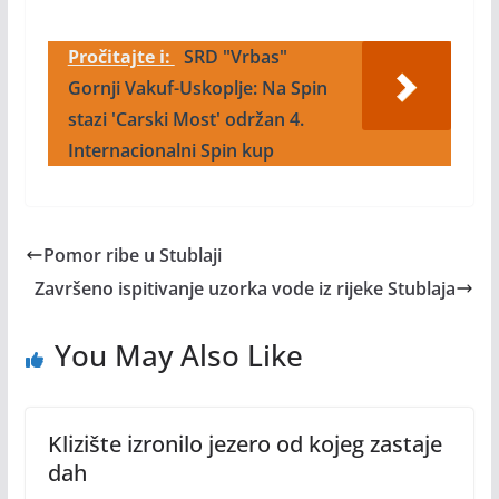
Pročitajte i:
SRD "Vrbas"
Gornji Vakuf-Uskoplje: Na Spin
stazi 'Carski Most' održan 4.
Internacionalni Spin kup
Pomor ribe u Stublaji
Završeno ispitivanje uzorka vode iz rijeke Stublaja
You May Also Like
Klizište izronilo jezero od kojeg zastaje
dah