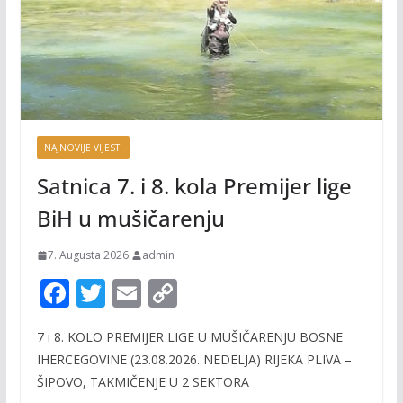
NAJNOVIJE VIJESTI
Satnica 7. i 8. kola Premijer lige
BiH u mušičarenju
7. Augusta 2026.
admin
F
T
E
C
ac
w
m
o
7 i 8. KOLO PREMIJER LIGE U MUŠIČARENJU BOSNE
e
itt
ai
p
IHERCEGOVINE (23.08.2026. NEDELJA) RIJEKA PLIVA –
b
er
l
y
ŠIPOVO, TAKMIČENJE U 2 SEKTORA