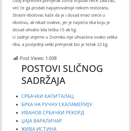
Ovaj impresivni primjerak soma Vojislav neće zadržati,
već će ga prodati najvjerovatnije nekom restoranu.
Strasni ribolovac kaže da je i dosad imao sreće u
ribolovu, ali nikad ovakve, jer je najveća riba koju je
dosad uhvatio bila teška 15-ak kg.
U zadnje vrijeme u Zvorniku nije uhvaćena ovako velika
riba, a posljednji veliki primjerak bio je težak 22 kg.
Post Views:
1.008
POSTOVI SLIČNOG
SADRŽAJA
СРБАЧКИ КАПИТАЛАЦ
БРКА НА РУЧНУ СКАЛАМЕРИЈУ
ИВАНОВ СРБАЧКИ РЕКОРД
ЏАЈА ВАРАЛИЧАР
ЖИВА ИСТИНА