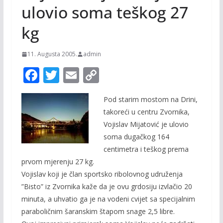
ulovio soma teškog 27
kg
11. Augusta 2005.
admin
F
T
E
C
ac
w
m
o
Pod starim mostom na Drini,
e
itt
ai
p
takoreći u centru Zvornika,
b
er
l
y
Vojislav Mijatović je ulovio
o
Li
soma dugačkog 164
o
n
centimetra i teškog prema
prvom mjerenju 27 kg.
k
k
Vojislav koji je član sportsko ribolovnog udruženja
”Bisto” iz Zvornika kaže da je ovu grdosiju izvlačio 20
minuta, a uhvatio ga je na vodeni cvijet sa specijalnim
paraboličnim šaranskim štapom snage 2,5 libre.