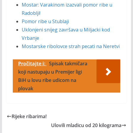
Mostar: Varakinom izazvali pomor ribe u
Radoblji!
Pomor ribe u Stublaji
Uklonjeni snijeg završava u Miljacki kod
Vrbanje
Mostarske ribolovce strah pecati na Neretvi
Pročitajte i:
Spisak takmičara
koji nastupaju u Premijer ligi
BiH u lovu ribe udicom na
plovak
Rijeke ribarima!
Ulovili mladicu od 20 kilograma