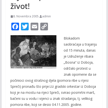
život!
8. Novembra 2005.
admin
F
T
E
C
ac
w
m
o
Blokadom
e
itt
ai
p
saobraćaja u trajanju
b
er
l
y
od 15 minuta, danas
o
Li
je Udruženje ribara
o
n
„Bosna“ iz Doboja,
održalo protest u
k
k
znak opomene da se
počinioci ovog strašnog djela (pomora ribe u rijesi
Spreči) pronađu što prije.Uz gradski orkestar iz Doboja
koji je na mostu na rijeci Spreči, svirao posmrtni marš,
bačeni su u vodu i vijenci u znak stradanja, tj. velikog
pomora ribe, koji se desio 04.11.2005. godine.