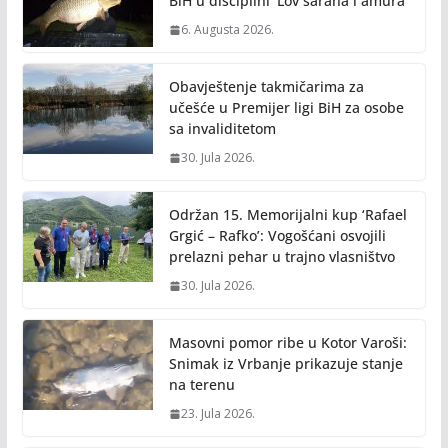
BiH u disciplini ‘Lov šarana i amura’
6. Augusta 2026.
Obavještenje takmičarima za
učešće u Premijer ligi BiH za osobe
sa invaliditetom
30. Jula 2026.
Održan 15. Memorijalni kup ‘Rafael
Grgić – Rafko’: Vogošćani osvojili
prelazni pehar u trajno vlasništvo
30. Jula 2026.
Masovni pomor ribe u Kotor Varoši:
Snimak iz Vrbanje prikazuje stanje
na terenu
23. Jula 2026.