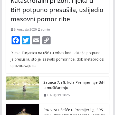
Katastrofalni prizori, rijeka u
BiH potpuno presušila, uslijedio
masovni pomor ribe
9. Augusta 2026.
admin
F
T
E
C
ac
w
m
o
Rijeka Turjanica na ušću u Vrbas kod Laktaša potpuno
e
itt
ai
p
je presušila, što je izazvalo pomor ribe, dok meteorolozi
b
er
l
y
upozoravaju da
o
Li
o
n
Satnica 7. i 8. kola Premijer lige BiH
k
k
u mušičarenju
7. Augusta 2026.
Poziv za učešće u Premijer ligi SRS