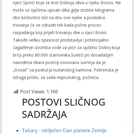
rijeci Spreči koja se kod Doboja uliva u rijeku Bosnu. Ne
može se riječima opisati slika gdje stotine kilograma
ribe beživotno leži na dnu ove rijeke a posledice
trovanja će se odraziti tek kada počne proces
raspadanja koji prijeti trovanju ribe u rijeci Bosni.
Takođe veliku opasnost predstavlja i potencijalno
zagađenje izvorišta vode za piće za opštinu Doboj koja
broji preko 80.000 stanovnika.Sudeći po dosadašjim
navodima ribara postoji osnovana sumnja da je
„trovač“ sa područja tuzlanskog kantona. Pokrenuta je
istraga protiv, za sada nepoznatog, počinica.
Post Views:
1.166
POSTOVI SLIČNOG
SADRŽAJA
Tešanj - obilježen Dan planete Zemlje