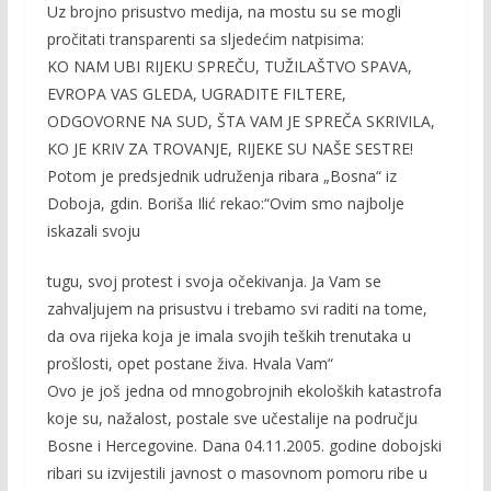
Uz brojno prisustvo medija, na mostu su se mogli
pročitati transparenti sa sljedećim natpisima:
KO NAM UBI RIJEKU SPREČU, TUŽILAŠTVO SPAVA,
EVROPA VAS GLEDA, UGRADITE FILTERE,
ODGOVORNE NA SUD, ŠTA VAM JE SPREČA SKRIVILA,
KO JE KRIV ZA TROVANJE, RIJEKE SU NAŠE SESTRE!
Potom je predsjednik udruženja ribara „Bosna“ iz
Doboja, gdin. Boriša Ilić rekao:“Ovim smo najbolje
iskazali svoju
tugu, svoj protest i svoja očekivanja. Ja Vam se
zahvaljujem na prisustvu i trebamo svi raditi na tome,
da ova rijeka koja je imala svojih teških trenutaka u
prošlosti, opet postane živa. Hvala Vam“
Ovo je još jedna od mnogobrojnih ekoloških katastrofa
koje su, nažalost, postale sve učestalije na području
Bosne i Hercegovine. Dana 04.11.2005. godine dobojski
ribari su izvijestili javnost o masovnom pomoru ribe u