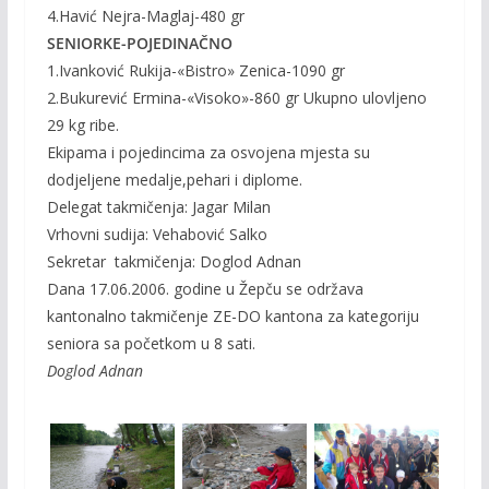
4.Havić Nejra-Maglaj-480 gr
SENIORKE-POJEDINAČNO
1.Ivanković Rukija-«Bistro» Zenica-1090 gr
2.Bukurević Ermina-«Visoko»-860 gr Ukupno ulovljeno
29 kg ribe.
Ekipama i pojedincima za osvojena mjesta su
dodjeljene medalje,pehari i diplome.
Delegat takmičenja: Jagar Milan
Vrhovni sudija: Vehabović Salko
Sekretar takmičenja: Doglod Adnan
Dana 17.06.2006. godine u Žepču se održava
kantonalno takmičenje ZE-DO kantona za kategoriju
seniora sa početkom u 8 sati.
Doglod Adnan