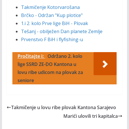
Takmičenje Kotorvarošana
Brčko - Održan "Kup plotice"
1.i 2. kolo Prve lige BiH - Plovak
Tešanj - obilježen Dan planete Zemlje
Prvenstvo F BiH i flyfishing-u
Pročitajte i:
Održano 2. kolo
lige SSRD ZE-DO Kantona u
lovu ribe udicom na plovak za
seniore
Takmičenje u lovu ribe plovak Kantona Sarajevo
Marići ulovili tri kapitalca