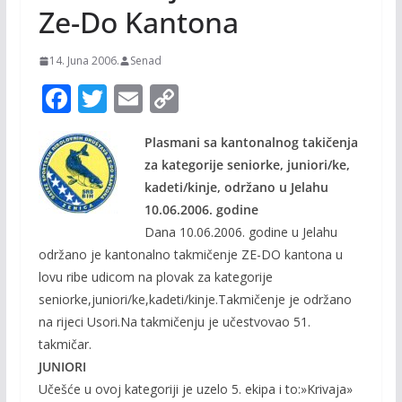
Ze-Do Kantona
14. Juna 2006.
Senad
F
T
E
C
ac
w
m
o
Plasmani sa kantonalnog takičenja
e
itt
ai
p
za kategorije seniorke, juniori/ke,
b
er
l
y
kadeti/kinje, održano u Jelahu
o
Li
10.06.2006. godine
o
n
Dana 10.06.2006. godine u Jelahu
održano je kantonalno takmičenje ZE-DO kantona u
k
k
lovu ribe udicom na plovak za kategorije
seniorke,juniori/ke,kadeti/kinje.Takmičenje je održano
na rijeci Usori.Na takmičenju je učestvovao 51.
takmičar.
JUNIORI
Učešće u ovoj kategoriji je uzelo 5. ekipa i to:»Krivaja»