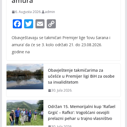
amura’
6. Augusta 2026.
admin
F
T
E
C
ac
w
m
o
Obavještavaju se takmičari Premijer lige ‘lovu šarana i
e
itt
ai
p
amura’ da će se 3. kolo održati 21. do 23.08.2026.
b
er
l
y
godine na
o
Li
o
n
Obavještenje takmičarima za
k
k
učešće u Premijer ligi BiH za osobe
sa invaliditetom
30. Jula 2026.
Održan 15. Memorijalni kup ‘Rafael
Grgić – Rafko’: Vogošćani osvojili
prelazni pehar u trajno vlasništvo
30. Jula 2026.