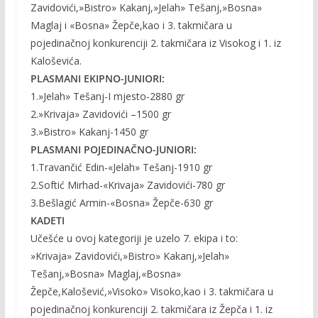
Zavidovići,»Bistro» Kakanj,»Jelah» Tešanj,»Bosna»
Maglaj i «Bosna» Žepče,kao i 3. takmičara u
pojedinačnoj konkurenciji 2. takmičara iz Visokog i 1. iz
Kaloševića.
PLASMANI EKIPNO-JUNIORI:
1.»Jelah» Tešanj-I mjesto-2880 gr
2.»Krivaja» Zavidovići –1500 gr
3.»Bistro» Kakanj-1450 gr
PLASMANI POJEDINAČNO-JUNIORI:
1.Travančić Edin-«Jelah» Tešanj-1910 gr
2.Softić Mirhad-«Krivaja» Zavidovići-780 gr
3.Bešlagić Armin-«Bosna» Žepče-630 gr
KADETI
Učešće u ovoj kategoriji je uzelo 7. ekipa i to:
»Krivaja» Zavidovići,»Bistro» Kakanj,»Jelah»
Tešanj,»Bosna» Maglaj,«Bosna»
Žepče,Kalošević,»Visoko» Visoko,kao i 3. takmičara u
pojedinačnoj konkurenciji 2. takmičara iz Žepča i 1. iz