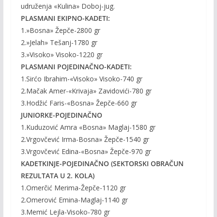
udruženja «Kulina» Doboj-jug.
PLASMANI EKIPNO-KADETI:
1.»Bosna» Žepče-2800 gr
2.»Jelah» Tešanj-1780 gr
3.»Visoko» Visoko-1220 gr
PLASMANI POJEDINAČNO-KADETI:
1.Sirćo Ibrahim-«Visoko» Visoko-740 gr
2.Mačak Amer-«Krivaja» Zavidovići-780 gr
3.Hodžić Faris-«Bosna» Žepče-660 gr
JUNIORKE-POJEDINAČNO
1.Kuduzović Amra «Bosna» Maglaj-1580 gr
2.Vrgovčević Irma-Bosna» Žepče-1540 gr
3.Vrgovčević Edina-«Bosna» Žepče-970 gr
KADETKINJE-POJEDINAČNO (SEKTORSKI OBRAČUN
REZULTATA U 2. KOLA)
1.Omerčić Merima-Žepče-1120 gr
2.Omerović Emina-Maglaj-1140 gr
3.Memić Lejla-Visoko-780 gr