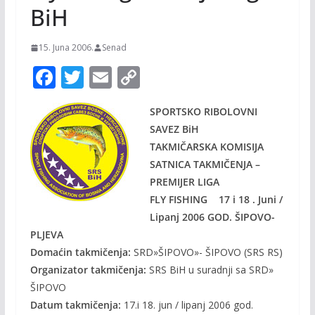
BiH
15. Juna 2006.
Senad
F
T
E
C
ac
w
m
o
SPORTSKO RIBOLOVNI
e
itt
ai
p
SAVEZ BiH
b
er
l
y
TAKMIČARSKA KOMISIJA
o
Li
SATNICA TAKMIČENJA –
o
n
PREMIJER LIGA
FLY FISHING 17 i 18 . Juni /
k
k
Lipanj 2006 GOD. ŠIPOVO-
PLJEVA
Domaćin takmičenja:
SRD»ŠIPOVO»- ŠIPOVO (SRS RS)
Organizator takmičenja:
SRS BiH u suradnji sa SRD»
ŠIPOVO
Datum takmičenja:
17.i 18. jun / lipanj 2006 god.