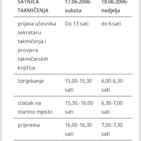
SATNICA
17.06.2006-
18.06.2006-
TAKMIČENJA
subota
nedjelja
prijava učesnika
Do 13 sati
do 6.sati
sekretaru
takmičenja i
provjera
takmičarskih
knjižica
ždrijebanje
15,00-15,30
6,00-6,30
sati
sati
izlazak na
15,30,-16,00
6,30-7,00
startno mjesto
sati
sati
priprema
16,00-16,30
7,00-7,30
sati
sati