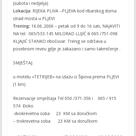
(subota i nedjelja)
Lokacija:
RIJEKA PLIVA –PLJEVA kod ribarskog doma
iznad mosta u PLJEVI
Trening:
16.06..2006 – petak od 9 do 16 sati, NAJAVITI
NA tel: 065/533-145 MILORAD LUJIĆ ili 065 /751-098
KLJAJIĆ STANKO ribočuvar. Trenig se održava u
posebnom reviru gdje je zakazano i samo takmičenje .
SMJEŠTAJ:
u motelu «TETRIJEB» na izlazu iz Šipova prema PLJEVI
(1 km)
Rezervacije smještaja Tel 050 /371-356 i 065 / 915
574 Đoko
-dvokrevetna soba 23 KM sa doručkom
– trokrevetna soba 23 KM sa doručkom