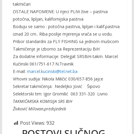
takmičari
OSTALE NAPOMENE: U rijeci PLIVi žive – pastrva
potočna, lipljan, kalifornijska pastrva
Boduju se samo : potočna pastrva, lipljan i kalif.pastrva
iznad 20 cm.. Riba poslije mjerenja vrača se u vodu.
Pribor standardni za FLY FISHING sa jednom mušicom
Takmičenje je izborno za Reprezentaciju BiH
Za dodatne informacije: Delegat SRSBiH-takm. Marcel
Kučinski 061/751-617 N.Travnik
E-mail:
marcel.kucinski@tel.net.ba
Vrhovni sudija: Nikola Miličić 030/657-856 Jajce
Sekretar takmičenja: Nedeljko Jović Šipovo
Selektorski tim: Igor Gromilić 063 331-320 Livno
TAKMIČARSKA KOMISIJA SRS BiH
Živković Milovan,predsjednik
Post Views:
932
POSTOVI SLIČNOG