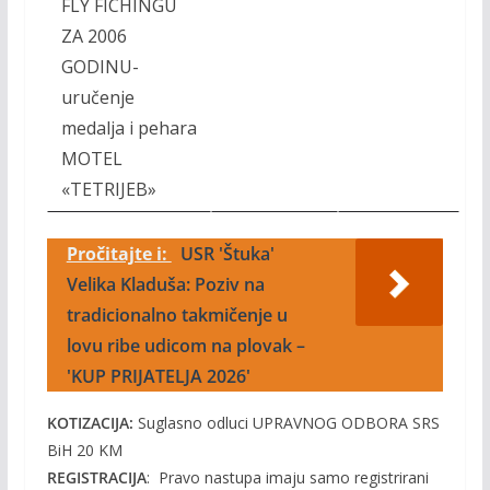
FLY FICHINGU
ZA 2006
GODINU-
uručenje
medalja i pehara
MOTEL
«TETRIJEB»
Pročitajte i:
USR 'Štuka'
Velika Kladuša: Poziv na
tradicionalno takmičenje u
lovu ribe udicom na plovak –
'KUP PRIJATELJA 2026'
KOTIZACIJA:
Suglasno odluci UPRAVNOG ODBORA SRS
BiH 20 KM
REGISTRACIJA
: Pravo nastupa imaju samo registrirani