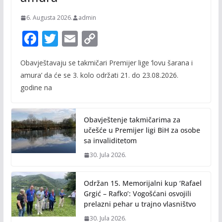
6. Augusta 2026.
admin
F
T
E
C
ac
w
m
o
Obavještavaju se takmičari Premijer lige ‘lovu šarana i
e
itt
ai
p
amura’ da će se 3. kolo održati 21. do 23.08.2026.
b
er
l
y
godine na
o
Li
o
n
Obavještenje takmičarima za
k
k
učešće u Premijer ligi BiH za osobe
sa invaliditetom
30. Jula 2026.
Održan 15. Memorijalni kup ‘Rafael
Grgić – Rafko’: Vogošćani osvojili
prelazni pehar u trajno vlasništvo
30. Jula 2026.