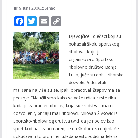
19. Juna 2006.
Senad
F
T
E
C
ac
w
m
o
Djevojčice i dječaci koji su
e
itt
ai
p
pohađali školu sportskog
b
er
l
y
ribolova, koju je
o
Li
organizovalo Sportsko
o
n
ribolovno društvo Banja
Luka, juče su dobili ribarske
k
k
dozvole.Pedesetak
mališana najviše su se, ipak, obradovali štapovima za
pecanje. “Naučili smo kako se veže udica, vrste riba,
kada je zabranjen ribolov, koja su sredstva i mamci
dozvoljeni”, pričaju mali ribolovci. Milovan Živković iz
Sportsko-ribolovnog društva tvrdi da je ribolov kao
sport kod nas zanemaren, te da školom za najmlađe
pokušavaju to promijeniti.Jedanaestogodišnja Jelena