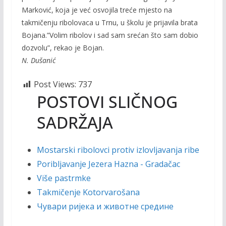
Marković, koja je već osvojila treće mjesto na
takmičenju ribolovaca u Trnu, u školu je prijavila brata
Bojana.”Volim ribolov i sad sam srećan što sam dobio
dozvolu”, rekao je Bojan.
N. Dušanić
Post Views:
737
POSTOVI SLIČNOG
SADRŽAJA
Mostarski ribolovci protiv izlovljavanja ribe
Poribljavanje Jezera Hazna - Gradačac
Više pastrmke
Takmičenje Kotorvarošana
Чувари ријека и животне средине