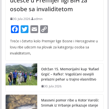
učešće u Premijer ligi BiH za
osobe sa invaliditetom
30. Jula 2026.
admin
F
T
E
C
ac
w
m
o
Treće i četvrto kolo Premijer lige Bosne i Hercegovine u
e
itt
ai
p
lovu ribe udicom na plovak za kategoriju osoba sa
b
er
l
y
invaliditetom,
o
Li
o
n
Održan 15. Memorijalni kup ‘Rafael
k
k
Grgić – Rafko’: Vogošćani osvojili
prelazni pehar u trajno vlasništvo
30. Jula 2026.
Masovni pomor ribe u Kotor Varoši:
Snimak iz Vrbanje prikazuje stanje