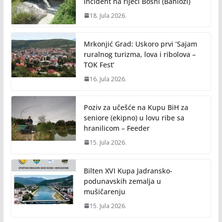
incident na rijeci Bosni (Banlozi)
18. Jula 2026.
Mrkonjić Grad: Uskoro prvi ‘Sajam
ruralnog turizma, lova i ribolova –
TOK Fest’
16. Jula 2026.
Poziv za učešće na Kupu BiH za
seniore (ekipno) u lovu ribe sa
hranilicom – Feeder
15. Jula 2026.
Bilten XVI Kupa Jadransko-
podunavskih zemalja u
mušičarenju
15. Jula 2026.