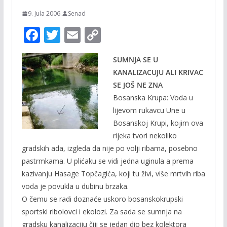
9. Jula 2006.
Senad
F
T
E
C
ac
w
m
o
SUMNJA SE U
e
itt
ai
p
KANALIZACUJU ALI KRIVAC
b
er
l
y
SE JOŠ NE ZNA
o
Li
Bosanska Krupa: Voda u
o
n
lijevom rukavcu Une u
Bosanskoj Krupi, kojim ova
k
k
rijeka tvori nekoliko
gradskih ada, izgleda da nije po volji ribama, posebno
pastrmkama. U plićaku se vidi jedna uginula a prema
kazivanju Hasage Topčagića, koji tu živi, više mrtvih riba
voda je povukla u dubinu brzaka.
O čemu se radi doznaće uskoro bosanskokrupski
sportski ribolovci i ekolozi. Za sada se sumnja na
gradsku kanalizaciju čiji se jedan dio bez kolektora