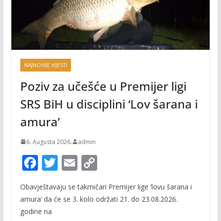
NAJNOVIJE VIJESTI
Poziv za učešće u Premijer ligi
SRS BiH u disciplini ‘Lov šarana i
amura’
6. Augusta 2026.
admin
F
T
E
C
ac
w
m
o
Obavještavaju se takmičari Premijer lige ‘lovu šarana i
e
itt
ai
p
amura’ da će se 3. kolo održati 21. do 23.08.2026.
b
er
l
y
godine na