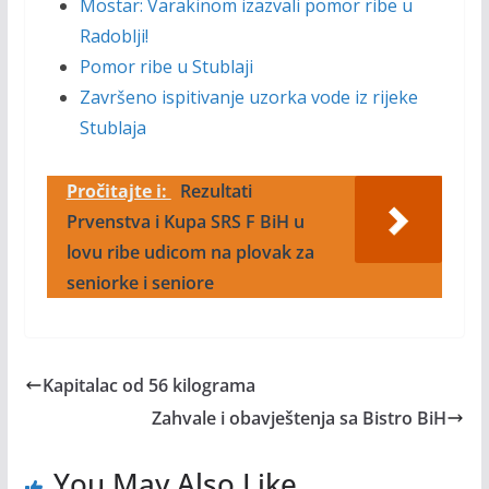
Mostar: Varakinom izazvali pomor ribe u
Radoblji!
Pomor ribe u Stublaji
Završeno ispitivanje uzorka vode iz rijeke
Stublaja
Pročitajte i:
Rezultati
Prvenstva i Kupa SRS F BiH u
lovu ribe udicom na plovak za
seniorke i seniore
Kapitalac od 56 kilograma
Zahvale i obavještenja sa Bistro BiH
You May Also Like