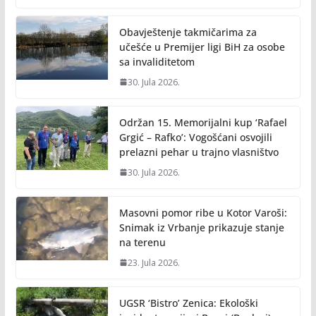
o
Li
o
n
Obavještenje takmičarima za
k
k
učešće u Premijer ligi BiH za osobe
sa invaliditetom
30. Jula 2026.
Održan 15. Memorijalni kup ‘Rafael
Grgić – Rafko’: Vogošćani osvojili
prelazni pehar u trajno vlasništvo
30. Jula 2026.
Masovni pomor ribe u Kotor Varoši:
Snimak iz Vrbanje prikazuje stanje
na terenu
23. Jula 2026.
UGSR ‘Bistro’ Zenica: Ekološki