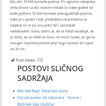
bilo oko 29.000 komada pastrva. Po ugo­voru zakupnika
Vrela Bosne sa drž. erarom trebalo bi svake godine da
bude pušteno 50.000 komada jedno­godišnjih pastrva.
Kako je u godini 1926. predviđena veća količina za
rasplod, to će po svoj prilici biti i zaostatak
nadoknađen. Istina, dobro je, da se mlađ nasađuje, ali
je šteta, da se mlađ ne čuva i ne može ču­vati, jer ga na
mnogim mjestima polove prije nego naraste do mjere
od 20 cm.
Post Views:
772
POSTOVI SLIČNOG
SADRŽAJA
Mersad Rajić: Ribarske staze
Da sačuvamo od zaborava - Bosna i
Bošnjak kao mušičar