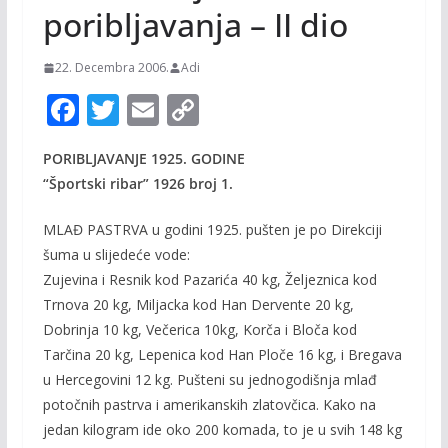
poribljavanja – II dio
22. Decembra 2006.
Adi
F
T
E
C
ac
w
m
o
PORIBLJAVANJE 1925. GODINE
e
itt
ai
p
“Športski ribar” 1926 broj 1.
b
er
l
y
o
Li
MLAĐ PASTRVA u godini 1925. pušten je po Direkciji
šuma u slije­deće vode:
o
n
Zujevina i Resnik kod Pazarića 40 kg, Željeznica kod
k
k
Trnova 20 kg, Miljacka kod Han Dervente 20 kg,
Dobrinja 10 kg, Večerica 10kg, Korča i Bloča kod
Tarčina 20 kg, Lepenica kod Han Ploče 16 kg, i Bregava
u Hercegovini 12 kg. Pu­šteni su jednogodišnja mlađ
potočnih pastrva i amerikanskih zlatovčica. Kako na
jedan kilogram ide oko 200 komada, to je u svih 148 kg