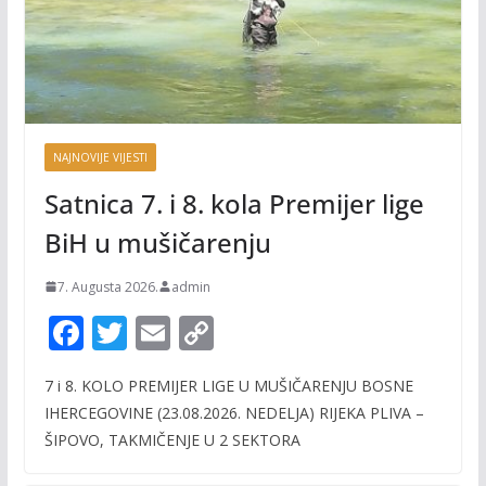
NAJNOVIJE VIJESTI
Satnica 7. i 8. kola Premijer lige
BiH u mušičarenju
7. Augusta 2026.
admin
F
T
E
C
ac
w
m
o
7 i 8. KOLO PREMIJER LIGE U MUŠIČARENJU BOSNE
e
itt
ai
p
IHERCEGOVINE (23.08.2026. NEDELJA) RIJEKA PLIVA –
b
er
l
y
ŠIPOVO, TAKMIČENJE U 2 SEKTORA
o
Li