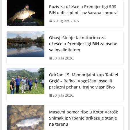
o
n
Poziv za učešće u Premijer ligi SRS
k
k
BiH u disciplini ‘Lov šarana i amura’
6. Augusta 2026.
Obavještenje takmičarima za
učešće u Premijer ligi BiH za osobe
sa invaliditetom
30. Jula 2026.
Održan 15. Memorijalni kup ‘Rafael
Grgić – Rafko’: Vogošćani osvojili
prelazni pehar u trajno vlasništvo
30. Jula 2026.
Masovni pomor ribe u Kotor Varoši:
Snimak iz Vrbanje prikazuje stanje
na terenu