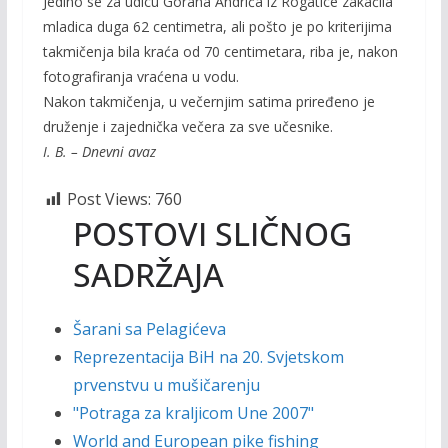
Jedino se za udicu Gorana Andrića iz Rogatice zakačila
mladica duga 62 centimetra, ali pošto je po kriterijima
takmičenja bila kraća od 70 centimetara, riba je, nakon
fotografiranja vraćena u vodu.
Nakon takmičenja, u večernjim satima priređeno je
druženje i zajednička večera za sve učesnike.
I. B. – Dnevni avaz
Post Views:
760
POSTOVI SLIČNOG
SADRŽAJA
Šarani sa Pelagićeva
Reprezentacija BiH na 20. Svjetskom
prvenstvu u mušičarenju
"Potraga za kraljicom Une 2007"
World and European pike fishing