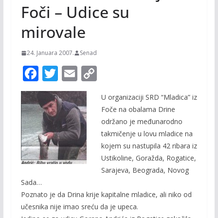
Foči – Udice su
mirovale
24. Januara 2007.
Senad
F
T
E
C
ac
w
m
o
U organizaciji SRD “Mladica” iz
e
itt
ai
p
Foče na obalama Drine
b
er
l
y
održano je međunarodno
o
Li
takmičenje u lovu mladice na
o
n
kojem su nastupila 42 ribara iz
Ustikoline, Goražda, Rogatice,
k
k
Sarajeva, Beograda, Novog
Sada…
Poznato je da Drina krije kapitalne mladice, ali niko od
učesnika nije imao sreću da je upeca.