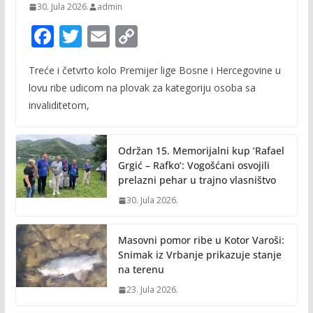
30. Jula 2026.
admin
F
T
E
C
ac
w
m
o
Treće i četvrto kolo Premijer lige Bosne i Hercegovine u
e
itt
ai
p
lovu ribe udicom na plovak za kategoriju osoba sa
b
er
l
y
invaliditetom,
o
Li
o
n
Održan 15. Memorijalni kup ‘Rafael
k
k
Grgić – Rafko’: Vogošćani osvojili
prelazni pehar u trajno vlasništvo
30. Jula 2026.
Masovni pomor ribe u Kotor Varoši:
Snimak iz Vrbanje prikazuje stanje
na terenu
23. Jula 2026.