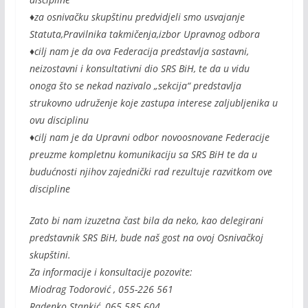
♦za osnivačku skupštinu predvidjeli smo usvajanje
Statuta,Pravilnika takmičenja,izbor Upravnog odbora
♦cilj nam je da ova Federacija predstavlja sastavni,
neizostavni i konsultativni dio SRS BiH, te da u vidu
onoga što se nekad nazivalo „sekcija“ predstavlja
strukovno udruženje koje zastupa interese zaljubljenika u
ovu disciplinu
♦cilj nam je da Upravni odbor novoosnovane Federacije
preuzme kompletnu komunikaciju sa SRS BiH te da u
budućnosti njihov zajednički rad rezultuje razvitkom ove
discipline
Zato bi nam izuzetna čast bila da neko, kao delegirani
predstavnik SRS BiH, bude naš gost na ovoj Osnivačkoj
skupštini.
Za informacije i konsultacije pozovite:
Miodrag Todorović , 055-226 561
Radenko Stankić, 065 585 604