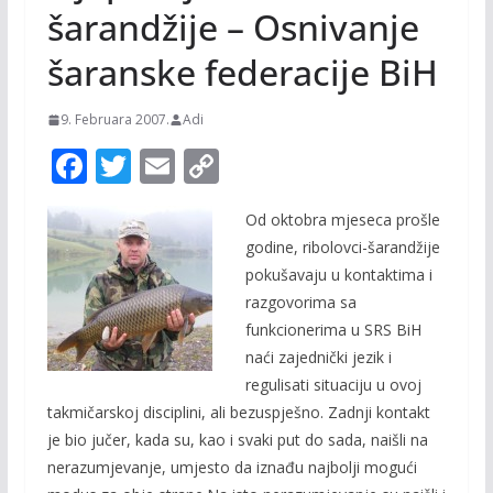
šarandžije – Osnivanje
šaranske federacije BiH
9. Februara 2007.
Adi
F
T
E
C
ac
w
m
o
Od oktobra mjeseca prošle
e
itt
ai
p
godine, ribolovci-šarandžije
b
er
l
y
pokušavaju u kontaktima i
o
Li
razgovorima sa
o
n
funkcionerima u SRS BiH
naći zajednički jezik i
k
k
regulisati situaciju u ovoj
takmičarskoj disciplini, ali bezuspješno. Zadnji kontakt
je bio jučer, kada su, kao i svaki put do sada, naišli na
nerazumjevanje, umjesto da iznađu najbolji mogući