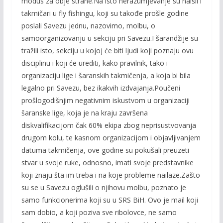
modus za obje strane.Na isto nerazumjevanje su naišli i
takmičari u fly fishingu, koji su takođe prošle godine
poslali Savezu jednu, nazovimo, molbu, o
samoorganizovanju u sekciju pri Savezu.I šarandžije su
tražili isto, sekciju u kojoj će biti ljudi koji poznaju ovu
disciplinu i koji će urediti, kako pravilnik, tako i
organizaciju lige i šaranskih takmičenja, a koja bi bila
legalno pri Savezu, bez ikakvih izdvajanja.Poučeni
prošlogodišnjim negativnim iskustvom u organizaciji
šaranske lige, koja je na kraju završena
diskvalifikacijom čak 60% ekipa zbog neprisustvovanja
drugom kolu, te kasnom organizacijom i objavljivanjem
datuma takmičenja, ove godine su pokušali preuzeti
stvar u svoje ruke, odnosno, imati svoje predstavnike
koji znaju šta im treba i na koje probleme nailaze.Zašto
su se u Savezu oglušili o njihovu molbu, poznato je
samo funkcionerima koji su u SRS BiH. Ovo je mail koji
sam dobio, a koji poziva sve ribolovce, ne samo