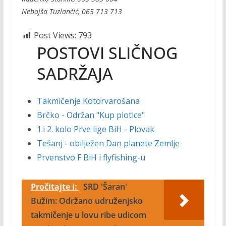
Nebojša Tuzlančić, 065 713 713
Post Views:
793
POSTOVI SLIČNOG
SADRŽAJA
Takmičenje Kotorvarošana
Brčko - Održan "Kup plotice"
1.i 2. kolo Prve lige BiH - Plovak
Tešanj - obilježen Dan planete Zemlje
Prvenstvo F BiH i flyfishing-u
Pročitajte i:
SRD 'Šaran'
Bužim: Održano udruženjsko
takmičenje u lovu ribe udicom