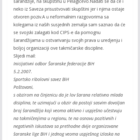
šarandžije, na skupštinu u Pelagićevo.Nadati se da će i
neko iz Saveza prisustvovati skupštini jer i njima ostaje
otvoren poziv.A u neformalnim razgovorima sa
kolegama iz naših susjednih zemalja sam saznao da će
se svojski zalagati kod CIPS-e da pomognu
šarandžijama u ostvarivanju svojih prava u uredjenju i
boljoj organizaciji ove takmičarske discipline.
Slijedi mail:
Inicijativni odbor Šaranske federacije BiH
5.2.2007.
Sportsko ribolovni savez BiH
Poštovani,
s obzirom na činjenicu da je lov šarana relativno mlada
disiplina, te uzimajući u obzir da postoji sasvim dovoljan
broj šarandžija koji veoma aktivno i uspješno učestvuju
na takmičenjima u regionu, te na osnovu pozitivnih i
negativnih iskustava sa prethodne dvije organizovane
šaranske lige BiH i jednog veoma uspješnog izlaska na