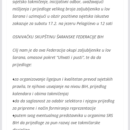
svjetsko takmičenje, inicijativni odbor, uvažavajući
mišljenja i prijedloge velikog broja zaljubljenika u lov
šarana i uzimajući u obzir pozitivna svjetska iskustva
zakazuje za subotu 17.2. na jezeru Pelagićevo u 12 sati
OSNIVAČKU SKUPŠTINU ŠARANSKE FEDERACIJE BiH
Cilj nam je da ova Federacija okupi zaljubljenike u lov
šarana, omasovi pokret “Uhvati i pusti”, te da da
prijedloge:
♦za organizovanje lige(pun i kvalitetan prevod svjetskih
pravila, te njihovo usvajanje na nivou BiH, prijedlog
kalendara i obima takmičenja)
♦da da saglasnost za odabir selektora i njegov prijedlog
za pripreme i način formiranja reprezentacije
♦putem svog eventualnog predstavnika u organima SRS
BiH da prijedloge za pun razvoj ove takmičarske
discipline