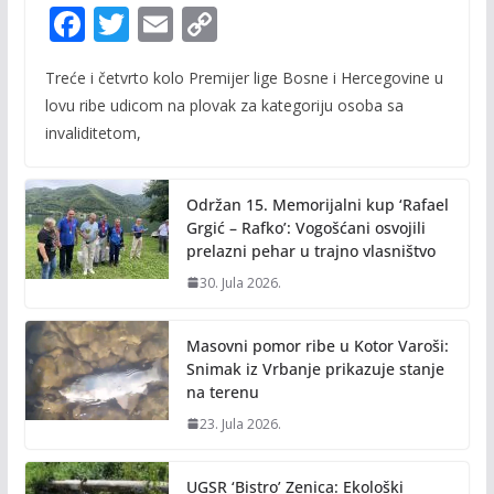
F
T
E
C
ac
w
m
o
Treće i četvrto kolo Premijer lige Bosne i Hercegovine u
e
itt
ai
p
lovu ribe udicom na plovak za kategoriju osoba sa
b
er
l
y
invaliditetom,
o
Li
o
n
Održan 15. Memorijalni kup ‘Rafael
k
k
Grgić – Rafko’: Vogošćani osvojili
prelazni pehar u trajno vlasništvo
30. Jula 2026.
Masovni pomor ribe u Kotor Varoši:
Snimak iz Vrbanje prikazuje stanje
na terenu
23. Jula 2026.
UGSR ‘Bistro’ Zenica: Ekološki