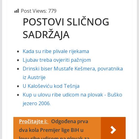
Post Views:
779
POSTOVI SLIČNOG
SADRŽAJA
Kada su ribe plivale rijekama
Ljubav treba ovjeriti pažnjom
Drinski biser Mustafe Kešmera, povratnika
iz Austrije
U Kaloševiću kod Tešnja
Kup u ulovu ribe udicom na plovak - Buško
jezero 2006.
Pročitajte i:
Odgođena prva
dva kola Premijer lige BiH u
lovu ribe udicom na plovak za