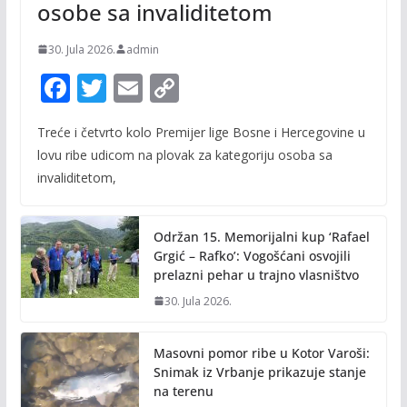
osobe sa invaliditetom
30. Jula 2026.
admin
F
T
E
C
ac
w
m
o
Treće i četvrto kolo Premijer lige Bosne i Hercegovine u
e
itt
ai
p
lovu ribe udicom na plovak za kategoriju osoba sa
b
er
l
y
invaliditetom,
o
Li
o
n
Održan 15. Memorijalni kup ‘Rafael
k
k
Grgić – Rafko’: Vogošćani osvojili
prelazni pehar u trajno vlasništvo
30. Jula 2026.
Masovni pomor ribe u Kotor Varoši:
Snimak iz Vrbanje prikazuje stanje
na terenu