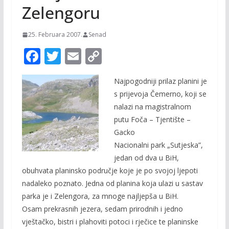
Zelengoru
25. Februara 2007.
Senad
F
T
E
C
ac
w
m
o
Najpogodniji prilaz planini je
e
itt
ai
p
s prijevoja Čemerno, koji se
b
er
l
y
nalazi na magistralnom
o
Li
putu Foča – Tjentište –
o
n
Gacko
Nacionalni park „Sutjeska”,
k
k
jedan od dva u BiH,
obuhvata planinsko područje koje je po svojoj ljepoti
nadaleko poznato. Jedna od planina koja ulazi u sastav
parka je i Zelengora, za mnoge najljepša u BiH.
Osam prekrasnih jezera, sedam prirodnih i jedno
vještačko, bistri i plahoviti potoci i rječice te planinske