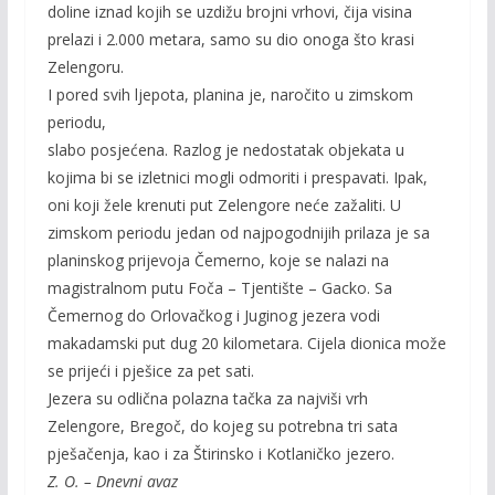
doline iznad kojih se uzdižu brojni vrhovi, čija visina
prelazi i 2.000 metara, samo su dio onoga što krasi
Zelengoru.
I pored svih ljepota, planina je, naročito u zimskom
periodu,
slabo posjećena. Razlog je nedostatak objekata u
kojima bi se izletnici mogli odmoriti i prespavati. Ipak,
oni koji žele krenuti put Zelengore neće zažaliti. U
zimskom periodu jedan od najpogodnijih prilaza je sa
planinskog prijevoja Čemerno, koje se nalazi na
magistralnom putu Foča – Tjentište – Gacko. Sa
Čemernog do Orlovačkog i Juginog jezera vodi
makadamski put dug 20 kilometara. Cijela dionica može
se prijeći i pješice za pet sati.
Jezera su odlična polazna tačka za najviši vrh
Zelengore, Bregoč, do kojeg su potrebna tri sata
pješačenja, kao i za Štirinsko i Kotlaničko jezero.
Z. O. – Dnevni avaz