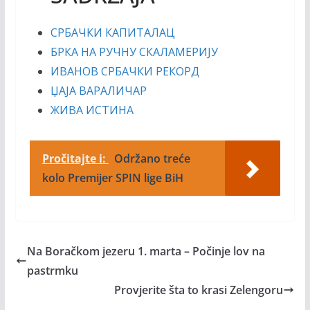
СРБАЧКИ КАПИТАЛАЦ
БРКА НА РУЧНУ СКАЛАМЕРИЈУ
ИВАНОВ СРБАЧКИ РЕКОРД
ЏАЈА ВАРАЛИЧАР
ЖИВА ИСТИНА
Pročitajte i:
Održano treće
kolo Premijer SPIN lige BiH
Na Boračkom jezeru 1. marta – Počinje lov na
pastrmku
Provjerite šta to krasi Zelengoru