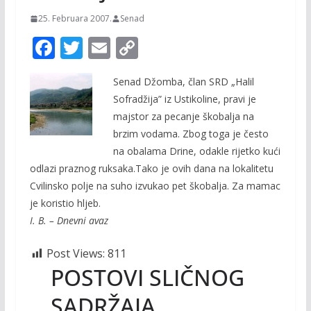
25. Februara 2007.
Senad
F
T
E
C
ac
w
m
o
Senad Džomba, član SRD „Halil
e
itt
ai
p
Sofradžija” iz Ustikoline, pravi je
b
er
l
y
majstor za pecanje škobalja na
o
Li
brzim vodama. Zbog toga je često
o
n
na obalama Drine, odakle rijetko kući
odlazi praznog ruksaka.Tako je ovih dana na lokalitetu
k
k
Cvilinsko polje na suho izvukao pet škobalja. Za mamac
je koristio hljeb.
I. B. – Dnevni avaz
Post Views:
811
POSTOVI SLIČNOG
SADRŽAJA