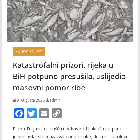
NAJNOVIJE VIJESTI
Katastrofalni prizori, rijeka u
BiH potpuno presušila, uslijedio
masovni pomor ribe
9. Augusta 2026.
admin
F
T
E
C
ac
w
m
o
Rijeka Turjanica na ušću u Vrbas kod Laktaša potpuno
e
itt
ai
p
je presušila, što je izazvalo pomor ribe, dok meteorolozi