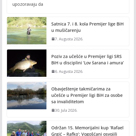
b
er
l
y
upozoravaju da
o
Li
o
n
Satnica 7. i 8. kola Premijer lige BiH
k
k
u mušičarenju
7. Augusta 2026.
Poziv za učešće u Premijer ligi SRS
BiH u disciplini ‘Lov šarana i amura’
6. Augusta 2026.
Obavještenje takmičarima za
učešće u Premijer ligi BiH za osobe
sa invaliditetom
30. Jula 2026.
Održan 15. Memorijalni kup ‘Rafael
Grgić – Rafko’: Vogošćani osvojili