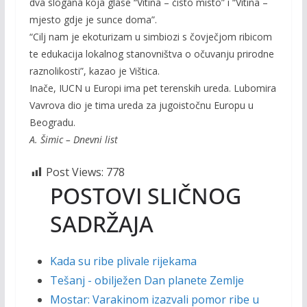
dva slogana koja glase “Vitina – čisto misto” i “Vitina –
mjesto gdje je sunce doma”.
“Cilj nam je ekoturizam u simbiozi s čovječjom ribicom
te edukacija lokalnog stanovništva o očuvanju prirodne
raznolikosti”, kazao je Vištica.
Inače, IUCN u Europi ima pet terenskih ureda. Lubomira
Vavrova dio je tima ureda za jugoistočnu Europu u
Beogradu.
A. Šimic – Dnevni list
Post Views:
778
POSTOVI SLIČNOG
SADRŽAJA
Kada su ribe plivale rijekama
Tešanj - obilježen Dan planete Zemlje
Mostar: Varakinom izazvali pomor ribe u