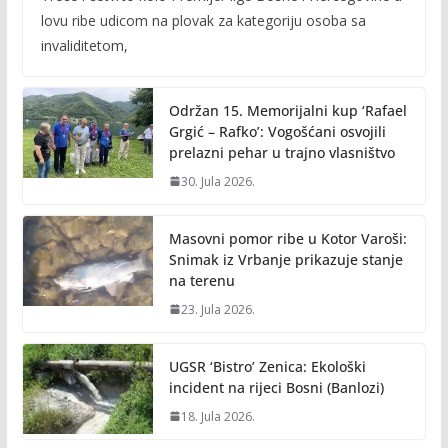
e
itt
ai
p
lovu ribe udicom na plovak za kategoriju osoba sa
b
er
l
y
invaliditetom,
o
Li
o
n
Održan 15. Memorijalni kup ‘Rafael
k
k
Grgić – Rafko’: Vogošćani osvojili
prelazni pehar u trajno vlasništvo
30. Jula 2026.
Masovni pomor ribe u Kotor Varoši:
Snimak iz Vrbanje prikazuje stanje
na terenu
23. Jula 2026.
UGSR ‘Bistro’ Zenica: Ekološki
incident na rijeci Bosni (Banlozi)
18. Jula 2026.