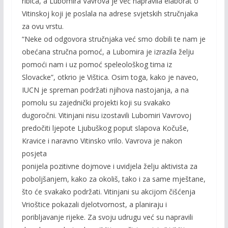
ribica, a Lubomira Vavrova je već napravila elaborat o
Vitinskoj koji je poslala na adrese svjetskih stručnjaka
za ovu vrstu.
“Neke od odgovora stručnjaka već smo dobili te nam je
obećana stručna pomoć, a Lubomira je izrazila želju
pomoći nam i uz pomoć speleološkog tima iz
Slovacke”, otkrio je Vištica. Osim toga, kako je naveo,
IUCN je spreman podržati njihova nastojanja, a na
pomolu su zajednički projekti koji su svakako
dugoročni. Vitinjani nisu izostavili Lubomiri Vavrovoj
predočiti ljepote Ljubuškog poput slapova Kočuše,
Kravice i naravno Vitinsko vrilo. Vavrova je nakon
posjeta
ponijela pozitivne dojmove i uvidjela želju aktivista za
poboljšanjem, kako za okoliš, tako i za same mještane,
što će svakako podržati. Vitinjani su akcijom čišćenja
Vrioštice pokazali djelotvornost, a planiraju i
poribljavanje rijeke. Za svoju udrugu već su napravili