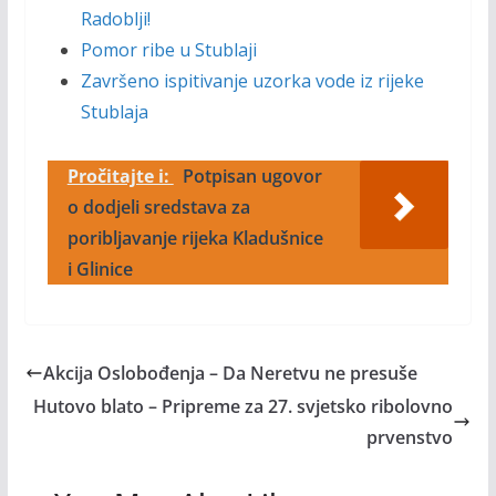
Radoblji!
Pomor ribe u Stublaji
Završeno ispitivanje uzorka vode iz rijeke
Stublaja
Pročitajte i:
Potpisan ugovor
o dodjeli sredstava za
poribljavanje rijeka Kladušnice
i Glinice
Akcija Oslobođenja – Da Neretvu ne presuše
Hutovo blato – Pripreme za 27. svjetsko ribolovno
prvenstvo