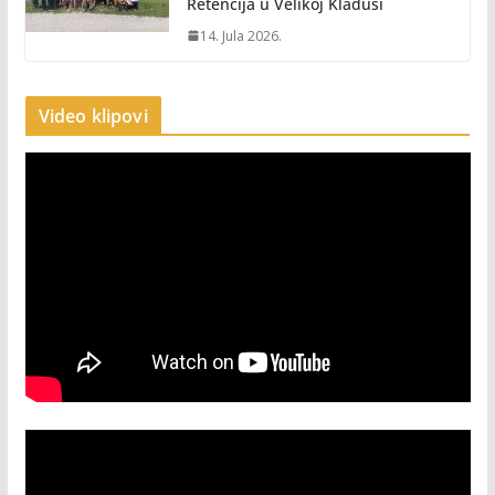
Retencija u Velikoj Kladuši
14. Jula 2026.
Video klipovi