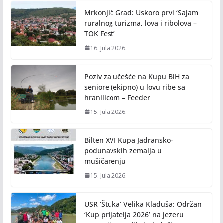
Mrkonjić Grad: Uskoro prvi ‘Sajam
ruralnog turizma, lova i ribolova –
TOK Fest’
16. Jula 2026.
Poziv za učešće na Kupu BiH za
seniore (ekipno) u lovu ribe sa
hranilicom – Feeder
15. Jula 2026.
Bilten XVI Kupa Jadransko-
podunavskih zemalja u
mušičarenju
15. Jula 2026.
USR ‘Štuka’ Velika Kladuša: Održan
‘Kup prijatelja 2026’ na jezeru