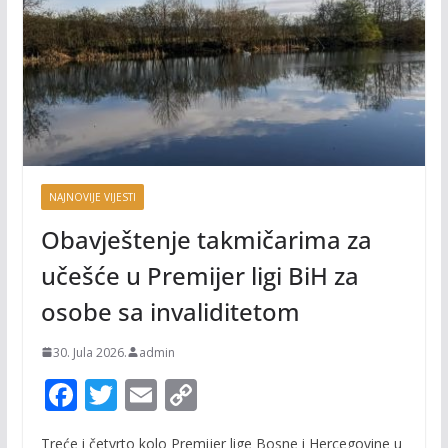
NAJNOVIJE VIJESTI
Obavještenje takmičarima za
učešće u Premijer ligi BiH za
osobe sa invaliditetom
30. Jula 2026.
admin
F
T
E
C
ac
w
m
o
Treće i četvrto kolo Premijer lige Bosne i Hercegovine u