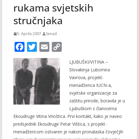
rukama svjetskih
stručnjaka
5. Aprila 2007.
Senad
F
T
E
C
ac
w
m
o
LJUBUŠKI/VITINA –
e
itt
ai
p
Slovakinja Lubomira
b
er
l
y
Vavrova, projekt-
o
Li
menadžerica IUCN-a,
o
n
svjetske organizacije za
zaštitu prirode, boravila je u
k
k
Ljubuškom s članovima
Ekoudruge Vitina Vrioštica. Prvi kontakt, kako je naveo
predsjednik Ekoudruge Petar Vištica, s projekt-
menadžericom ostvaren je nakon pronalaska čovječjih