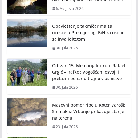
k
k
6. Augusta 2026.
Obavještenje takmičarima za
učešće u Premijer ligi BiH za osobe
sa invaliditetom
30. Jula 2026.
Održan 15. Memorijalni kup ‘Rafael
Grgić – Rafko’: Vogošćani osvojili
prelazni pehar u trajno vlasništvo
30. Jula 2026.
Masovni pomor ribe u Kotor Varoši:
Snimak iz Vrbanje prikazuje stanje
na terenu
23. Jula 2026.