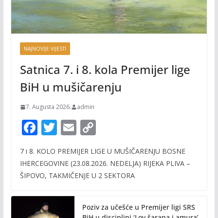
NAJNOVIJE VIJESTI
Satnica 7. i 8. kola Premijer lige
BiH u mušičarenju
7. Augusta 2026.
admin
F
T
E
C
ac
w
m
o
7 i 8. KOLO PREMIJER LIGE U MUŠIČARENJU BOSNE
e
itt
ai
p
IHERCEGOVINE (23.08.2026. NEDELJA) RIJEKA PLIVA –
b
er
l
y
ŠIPOVO, TAKMIČENJE U 2 SEKTORA
o
Li
o
n
Poziv za učešće u Premijer ligi SRS
BiH u disciplini ‘Lov šarana i amura’