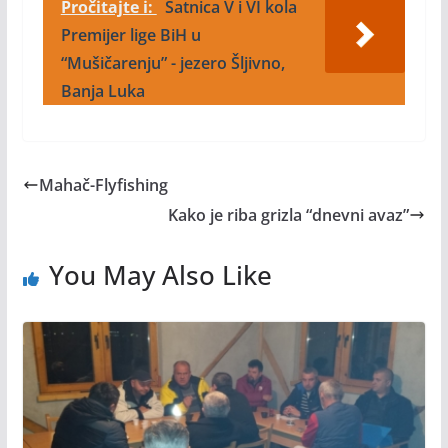
Pročitajte i:
Satnica V i VI kola
Premijer lige BiH u
“Mušičarenju” - jezero Šljivno,
Banja Luka
Mahač-Flyfishing
Kako je riba grizla “dnevni avaz”
You May Also Like