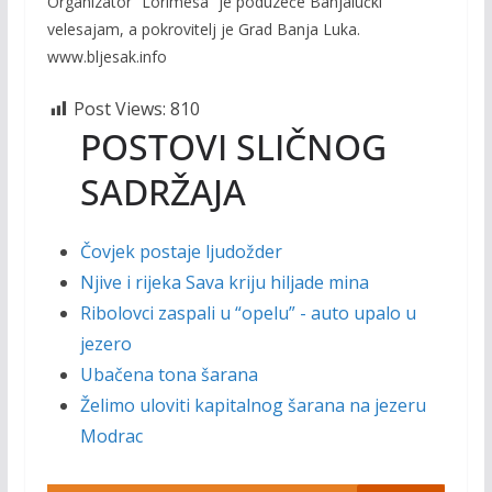
Organizator “Lorimesa” je poduze
ć
e Banjalu
č
ki
velesajam, a pokrovitelj je Grad Banja Luka.
www.bljesak.info
Post Views:
810
POSTOVI SLIČNOG
SADRŽAJA
Čovjek postaje ljudožder
Njive i rijeka Sava kriju hiljade mina
Ribolovci zaspali u “opelu” - auto upalo u
jezero
Ubačena tona šarana
Želimo uloviti kapitalnog šarana na jezeru
Modrac