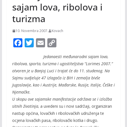
sajam lova, ribolova i
turizma
10. Novembra 2007.
Kovach
F
T
E
C
ac
w
m
o
Jedanaesti me
đ
unarodni sajam lova,
e
itt
ai
p
ribolova, sporta, turizma i ugostiteljstva “Lorimes 2007.”
b
er
l
y
otvoren je u Banjoj Luci i trajat
ć
e do 11. studenog. Na
o
Li
Sajmu sudjeluje 47 izlaga
č
a iz BiH i zemalja bivše
o
n
Jugoslavije, kao i Austrije, Ma
đ
arske, Rusije, Italije,
Č
eške i
Njema
č
ke.
k
k
U skopu ove sajamske manifestacije održava se i izložba
sitnih životinja,
a uvedeni su i novi sadržaji, organiziran
nastup op
ć
ina, lova
č
kih i ribolova
č
kih udruženja te
ocjena lova
č
kih pasa, ribolova
č
ki kotlia i drugo.