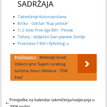
SADRŽAJA
Takmičenje Kotorvarošana
Brčko - Održan "Kup plotice"
1.i 2. kolo Prve lige BiH - Plovak
Tešanj - obilježen Dan planete Zemlje
Prvenstvo F BiH i flyfishing-u
Pročitajte i:
Mrkonjić Grad:
Uskoro prvi 'Sajam ruralnog
turizma, lova i ribolova – TOK
Fest'
Primjedbe na kalendar takmičenja/natjecanja u
2008 godini