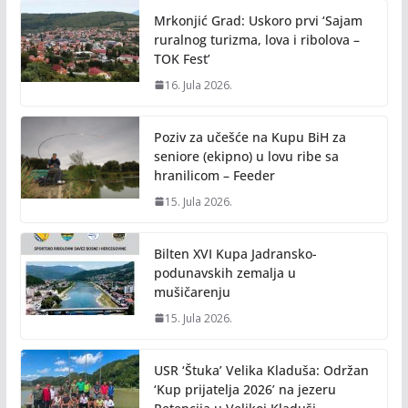
Mrkonjić Grad: Uskoro prvi ‘Sajam
ruralnog turizma, lova i ribolova –
TOK Fest’
16. Jula 2026.
Poziv za učešće na Kupu BiH za
seniore (ekipno) u lovu ribe sa
hranilicom – Feeder
15. Jula 2026.
Bilten XVI Kupa Jadransko-
podunavskih zemalja u
mušičarenju
15. Jula 2026.
USR ‘Štuka’ Velika Kladuša: Održan
‘Kup prijatelja 2026’ na jezeru