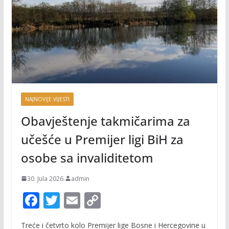
NAJNOVIJE VIJESTI
Obavještenje takmičarima za
učešće u Premijer ligi BiH za
osobe sa invaliditetom
30. Jula 2026.
admin
F
T
E
C
ac
w
m
o
Treće i četvrto kolo Premijer lige Bosne i Hercegovine u