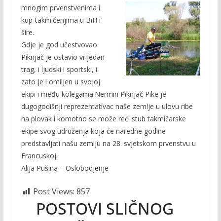
mnogim prvenstvenima i
kup-takmičenjima u BiH i
šire.
Gdje je god učestvovao
Piknjač je ostavio vrijedan
trag, i ljudski i sportski, i
zato je i omiljen u svojoj
ekipi i među kolegama.Nermin Piknjač Pike je
dugogodišnji reprezentativac naše zemlje u ulovu ribe
na plovak i komotno se može reći stub takmičarske
ekipe svog udruženja koja će naredne godine
predstavljati našu zemlju na 28. svjetskom prvenstvu u
Francuskoj.
Alija Pušina – Oslobodjenje
Post Views:
857
POSTOVI SLIČNOG