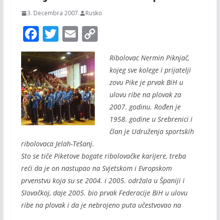
3. Decembra 2007.
Rusko
F
T
E
C
ac
w
m
o
Ribolovac Nermin Piknjač,
e
itt
ai
p
kojeg sve kolege i prijatelji
b
er
l
y
zovu Pike je prvak BiH u
o
Li
ulovu ribe na plovak za
o
n
2007. godinu. Rođen je
1958. godine u Srebrenici i
k
k
član je Udruženja sportskih
ribolovaca Jelah-Tešanj.
Sto se ti
če Piketove bogate ribolovačke karijere, treba
reći da je on nastupao na Svjetskom i Evropskom
prvenstvu koja su se 2004. i 2005. održala u Španiji i
Slovačkoj, daje 2005. bio prvak Federacije BiH u ulovu
ribe na plovak i da je nebrojeno puta učestvovao na