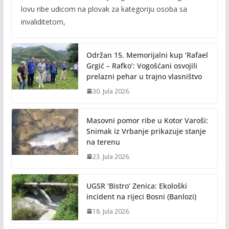
e
itt
ai
p
lovu ribe udicom na plovak za kategoriju osoba sa
b
er
l
y
invaliditetom,
o
Li
o
n
Održan 15. Memorijalni kup ‘Rafael
k
k
Grgić – Rafko’: Vogošćani osvojili
prelazni pehar u trajno vlasništvo
30. Jula 2026.
Masovni pomor ribe u Kotor Varoši:
Snimak iz Vrbanje prikazuje stanje
na terenu
23. Jula 2026.
UGSR ‘Bistro’ Zenica: Ekološki
incident na rijeci Bosni (Banlozi)
18. Jula 2026.