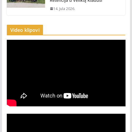
Retencija u Velikoj Kladuši
14. Jula 2026.
Video klipovi