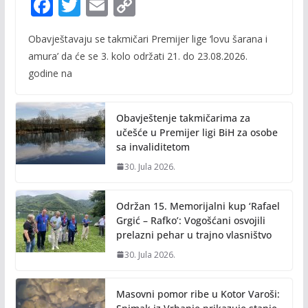
F
T
E
C
ac
w
m
o
Obavještavaju se takmičari Premijer lige ‘lovu šarana i
e
itt
ai
p
amura’ da će se 3. kolo održati 21. do 23.08.2026.
b
er
l
y
godine na
o
Li
o
n
Obavještenje takmičarima za
k
k
učešće u Premijer ligi BiH za osobe
sa invaliditetom
30. Jula 2026.
Održan 15. Memorijalni kup ‘Rafael
Grgić – Rafko’: Vogošćani osvojili
prelazni pehar u trajno vlasništvo
30. Jula 2026.
Masovni pomor ribe u Kotor Varoši: