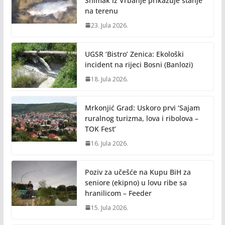
Snimak iz Vrbanje prikazuje stanje
na terenu
23. Jula 2026.
UGSR ‘Bistro’ Zenica: Ekološki
incident na rijeci Bosni (Banlozi)
18. Jula 2026.
Mrkonjić Grad: Uskoro prvi ‘Sajam
ruralnog turizma, lova i ribolova –
TOK Fest’
16. Jula 2026.
Poziv za učešće na Kupu BiH za
seniore (ekipno) u lovu ribe sa
hranilicom – Feeder
15. Jula 2026.