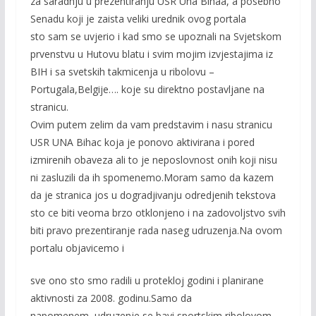
za saradnju u prezentiranju USR Una Bihaa, a posebno
Senadu koji je zaista veliki urednik ovog portala
sto sam se uvjerio i kad smo se upoznali na Svjetskom
prvenstvu u Hutovu blatu i svim mojim izvjestajima iz
BIH i sa svetskih takmicenja u ribolovu –
Portugala,Belgije…. koje su direktno postavljane na
stranicu.
Ovim putem zelim da vam predstavim i nasu stranicu
USR UNA Bihac koja je ponovo aktivirana i pored
izmirenih obaveza ali to je neposlovnost onih koji nisu
ni zasluzili da ih spomenemo.Moram samo da kazem
da je stranica jos u dogradjivanju odredjenih tekstova
sto ce biti veoma brzo otklonjeno i na zadovoljstvo svih
biti pravo prezentiranje rada naseg udruzenja.Na ovom
portalu objavicemo i
sve ono sto smo radili u protekloj godini i planirane
aktivnosti za 2008. godinu.Samo da
napomenem, udruzenje se bavi sportskim ribolovom,