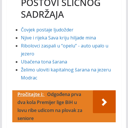
POSTOVI SLIČNOG
SADRŽAJA
Čovjek postaje ljudožder
Njive i rijeka Sava kriju hiljade mina
Ribolovci zaspali u “opelu” - auto upalo u
jezero
Ubačena tona šarana
Želimo uloviti kapitalnog šarana na jezeru
Modrac
Pročitajte i:
Odgođena prva
dva kola Premijer lige BiH u
lovu ribe udicom na plovak za
seniore