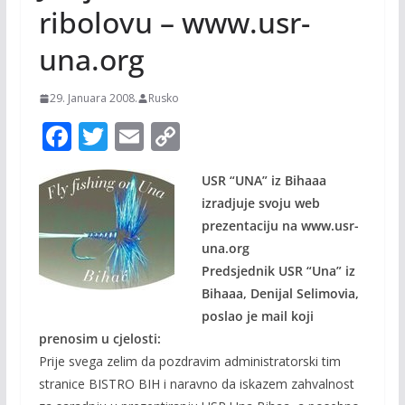
ribolovu – www.usr-
una.org
29. Januara 2008.
Rusko
F
T
E
C
ac
w
m
o
USR “UNA” iz Bihaaa
e
itt
ai
p
izradjuje svoju web
b
er
l
y
prezentaciju na www.usr-
o
Li
una.org
o
n
Predsjednik USR “Una” iz
Bihaaa, Denijal Selimovia,
k
k
poslao je mail koji
prenosim u cjelosti:
Prije svega zelim da pozdravim administratorski tim
stranice BISTRO BIH i naravno da iskazem zahvalnost