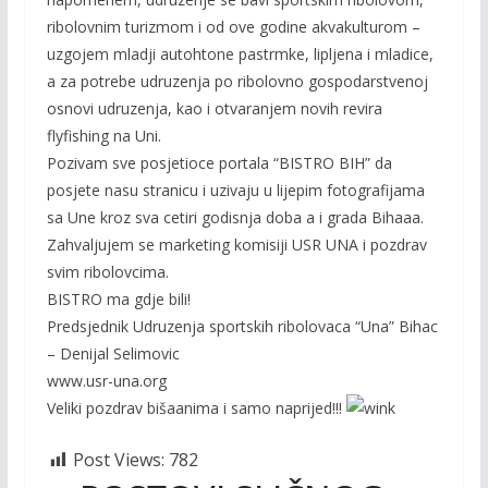
ribolovnim turizmom i od ove godine akvakulturom –
uzgojem mladji autohtone pastrmke, lipljena i mladice,
a za potrebe udruzenja po ribolovno gospodarstvenoj
osnovi udruzenja, kao i otvaranjem novih revira
flyfishing na Uni.
Pozivam sve posjetioce portala “BISTRO BIH” da
posjete nasu stranicu i uzivaju u lijepim fotografijama
sa Une kroz sva cetiri godisnja doba a i grada Bihaaa.
Zahvaljujem se marketing komisiji USR UNA i pozdrav
svim ribolovcima.
BISTRO ma gdje bili!
Predsjednik Udruzenja sportskih ribolovaca “Una” Bihac
– Denijal Selimovic
www.usr-una.org
Veliki pozdrav bišaanima i samo naprijed!!!
Post Views:
782