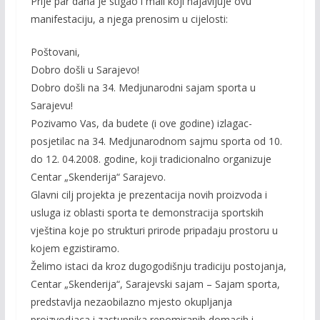
Prije par dana je stigao i mail koji najavljuje ovu
manifestaciju, a njega prenosim u cijelosti:
Poštovani,
Dobro došli u Sarajevo!
Dobro došli na 34. Medjunarodni sajam sporta u
Sarajevu!
Pozivamo Vas, da budete (i ove godine) izlagac-
posjetilac na 34. Medjunarodnom sajmu sporta od 10.
do 12. 04.2008. godine, koji tradicionalno organizuje
Centar „Skenderija“ Sarajevo.
Glavni cilj projekta je prezentacija novih proizvoda i
usluga iz oblasti sporta te demonstracija sportskih
vještina koje po strukturi prirode pripadaju prostoru u
kojem egzistiramo.
Želimo istaci da kroz dugogodišnju tradiciju postojanja,
Centar „Skenderija“, Sarajevski sajam – Sajam sporta,
predstavlja nezaobilazno mjesto okupljanja
proizvodjaca i zastupnika renomiranih domacih i