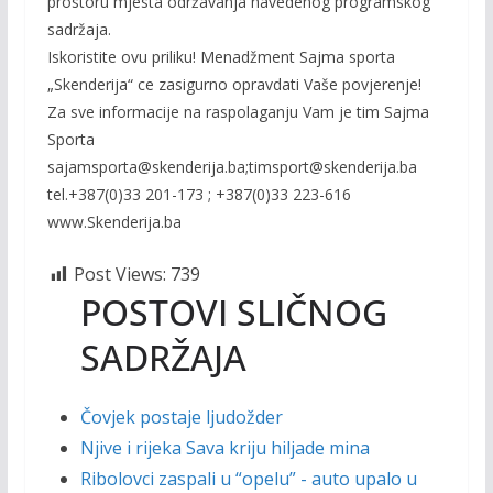
prostoru mjesta održavanja navedenog programskog
sadržaja.
Iskoristite ovu priliku! Menadžment Sajma sporta
„Skenderija“ ce zasigurno opravdati Vaše povjerenje!
Za sve informacije na raspolaganju Vam je tim Sajma
Sporta
sajamsporta@skenderija.ba;timsport@skenderija.ba
tel.+387(0)33 201-173 ; +387(0)33 223-616
www.Skenderija.ba
Post Views:
739
POSTOVI SLIČNOG
SADRŽAJA
Čovjek postaje ljudožder
Njive i rijeka Sava kriju hiljade mina
Ribolovci zaspali u “opelu” - auto upalo u