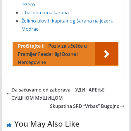
jezero
Ubačena tona šarana
Želimo uloviti kapitalnog šarana na jezeru
Modrac
Pročitajte i:
Poziv za učešće u
Premijer Feeder ligi Bosne i
Hercegovine
Da sačuvamo od zaborava – УДИЧАРЕЊЕ
CУШНОМ МУШИЦОМ
Skupstina SRD “Vrbas” Bugojno
You May Also Like