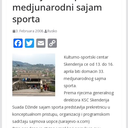
medjunarodni sajam
sporta
3. Februara 2008.
Rusko
F
T
E
C
ac
w
m
o
Kulturno-sportski centar
e
itt
ai
p
Skenderija ce od 13. do 16.
b
er
l
y
aprila biti domacin 33.
o
Li
medjunarodnog sajma
o
n
sporta.
Prema rijecima generalnog
k
k
direktora KSC Skenderija
Suada Džinde sajam sporta predstavlja prekretnicu u
konceptualnom pristupu, organizaciji i programskom
sadržaju sajmova uopce.(sarajevo-x.com)