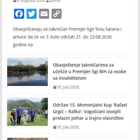
6. Augusta 2026.
admin
F
T
E
C
ac
w
m
o
Obavještavaju se takmičari Premijer lige ‘lovu šarana i
e
itt
ai
p
amura’ da će se 3. kolo održati 21. do 23.08.2026.
b
er
l
y
godine na
o
Li
o
n
Obavještenje takmičarima za
k
k
učešće u Premijer ligi BiH za osobe
sa invaliditetom
30. Jula 2026.
Održan 15. Memorijalni kup ‘Rafael
Grgić – Rafko’: Vogošćani osvojili
prelazni pehar u trajno vlasništvo
30. Jula 2026.