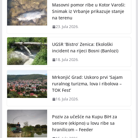
Masovni pomor ribe u Kotor Varoši:
Snimak iz Vrbanje prikazuje stanje
na terenu
23. Jula 2026.
UGSR ‘Bistro’ Zenica: Ekološki
incident na rijeci Bosni (Banlozi)
18. Jula 2026.
Mrkonjić Grad: Uskoro prvi ‘Sajam
ruralnog turizma, lova i ribolova –
TOK Fest’
16. Jula 2026.
Poziv za učešće na Kupu BiH za
seniore (ekipno) u lovu ribe sa
hranilicom – Feeder