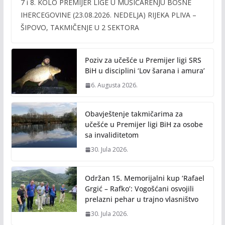
7 i 8. KOLO PREMIJER LIGE U MUŠIČARENJU BOSNE
e
itt
ai
p
IHERCEGOVINE (23.08.2026. NEDELJA) RIJEKA PLIVA –
b
er
l
y
ŠIPOVO, TAKMIČENJE U 2 SEKTORA
o
Li
o
n
Poziv za učešće u Premijer ligi SRS
k
k
BiH u disciplini ‘Lov šarana i amura’
6. Augusta 2026.
Obavještenje takmičarima za
učešće u Premijer ligi BiH za osobe
sa invaliditetom
30. Jula 2026.
Održan 15. Memorijalni kup ‘Rafael
Grgić – Rafko’: Vogošćani osvojili
prelazni pehar u trajno vlasništvo
30. Jula 2026.