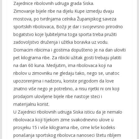
Zajednice ribolovnih udruga grada Siska.
Zimovanje bijele ribe na dijelu Kupe izmedju dvaju
mostova, po tvrdnjama celnika Županijskog saveza
sportskih ribolovaca, Božji je dar i svojevrsno prirodno
bogatstvo koje ljubiteljima toga sporta treba pružiti
zadovoljstvo druženja i užitka boravka uz vodu.
Domacim ribicima i gostima dopušteno je na dan uloviti
pet kilograma ribe. Za ribicki užitak gosti trebaju platiti
na dan 60 kuna. Medjutim, ima ribolovaca koji na
ribolov u zimovniku ne gledaju tako, nego se, unatoc
upozorenjima i nadzoru, koriste prigodom da love
znatno više nego je potrebno, a nisu rijetki ni oni koji
prodajom ulovljene bijele ribe nastoje steci i
materijalnu korist.
U Zajednici ribolovnih udruga Siska isticu da je nemalo
ribolovaca koji tijekom zime svakodnevno ulove u
prosjeku 15 i više kilograma ribe, cime krše kodeks
ponašanja sportskog ribolovca nanoseci štetu ribljem