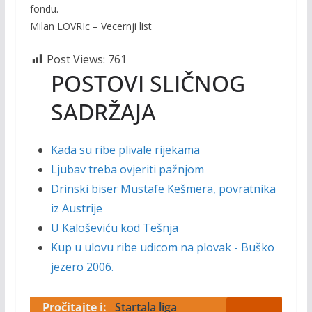
fondu.
Milan LOVRIc – Vecernji list
Post Views:
761
POSTOVI SLIČNOG
SADRŽAJA
Kada su ribe plivale rijekama
Ljubav treba ovjeriti pažnjom
Drinski biser Mustafe Kešmera, povratnika
iz Austrije
U Kaloševiću kod Tešnja
Kup u ulovu ribe udicom na plovak - Buško
jezero 2006.
Pročitajte i:
Startala liga