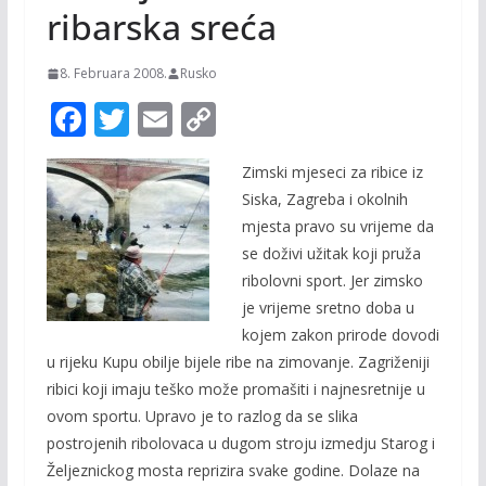
ribarska sreća
8. Februara 2008.
Rusko
F
T
E
C
ac
w
m
o
Zimski mjeseci za ribice iz
e
itt
ai
p
Siska, Zagreba i okolnih
b
er
l
y
mjesta pravo su vrijeme da
o
Li
se doživi užitak koji pruža
o
n
ribolovni sport. Jer zimsko
je vrijeme sretno doba u
k
k
kojem zakon prirode dovodi
u rijeku Kupu obilje bijele ribe na zimovanje. Zagriženiji
ribici koji imaju teško može promašiti i najnesretnije u
ovom sportu. Upravo je to razlog da se slika
postrojenih ribolovaca u dugom stroju izmedju Starog i
Željeznickog mosta reprizira svake godine. Dolaze na