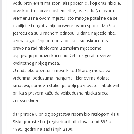
vodu provjereni majstori, ali i pocetnici, koji draž ribicije,
prve kon-tre i prve ulovljene ribe, osjete baš u ovom
vremenu i na ovom mjestu, što mnoge potakne da se
ozbiljnije i dugotrajnije posvete ovom sportu. Možda
jesrecu da su u radnom odnosu, u dane najezde ribe,
uzimaju godišnji odmor, a oni koji su uskraceni za
pravo na rad ribolovom u zimskim mjesecima
uspijevaju popraviti kucni budžet i osigurati rezerve
kvalitetnog ribljeg mesa.
U nadaleko poznati zimovnik kod Starog mosta za
vilderima, podustima, hanjama i klenovima dolaze
smudevi, somovi i štuke, pa bolji poznavatelji ribolovnih
prilika s pravom kažu da velikodušna ribicka sreca
zimskih dana
dar prirode u prilog bogatstva ribom bio razlogom da u
Sisku poraste broj registriranih ribolovaca od 395 u
1995. godini na sadašnjih 2100.