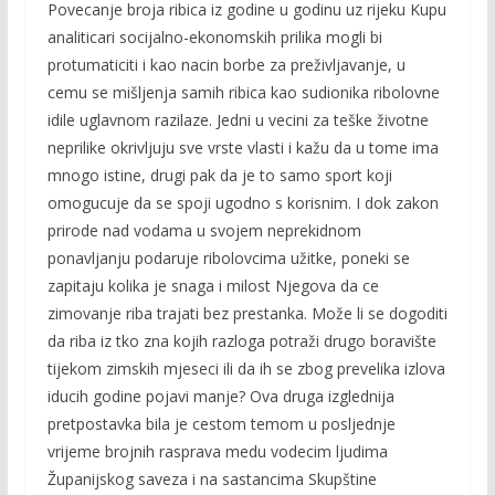
Povecanje broja ribica iz godine u godinu uz rijeku Kupu
analiticari socijalno-ekonomskih prilika mogli bi
protumaticiti i kao nacin borbe za preživljavanje, u
cemu se mišljenja samih ribica kao sudionika ribolovne
idile uglavnom razilaze. Jedni u vecini za teške životne
neprilike okrivljuju sve vrste vlasti i kažu da u tome ima
mnogo istine, drugi pak da je to samo sport koji
omogucuje da se spoji ugodno s korisnim. I dok zakon
prirode nad vodama u svojem neprekidnom
ponavljanju podaruje ribolovcima užitke, poneki se
zapitaju kolika je snaga i milost Njegova da ce
zimovanje riba trajati bez prestanka. Može li se dogoditi
da riba iz tko zna kojih razloga potraži drugo boravište
tijekom zimskih mjeseci ili da ih se zbog prevelika izlova
iducih godine pojavi manje? Ova druga izglednija
pretpostavka bila je cestom temom u posljednje
vrijeme brojnih rasprava medu vodecim ljudima
Županijskog saveza i na sastancima Skupštine