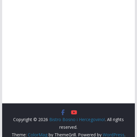
Copyright © 2026
Bistro Bosno i Hercegovino!
. All rights
reserved.
Theme:
ColorMag
by ThemeGrill. Powered by
WordPress
.