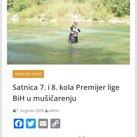
NAJNOVIJE VIJESTI
Satnica 7. i 8. kola Premijer lige
BiH u mušičarenju
7. Augusta 2026.
admin
F
T
E
C
ac
w
m
o