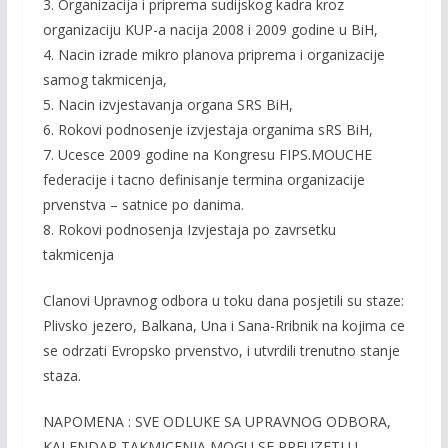
3. Organizacija i priprema sudijskog kadra kroz
organizaciju KUP-a nacija 2008 i 2009 godine u BiH,
4. Nacin izrade mikro planova priprema i organizacije
samog takmicenja,
5. Nacin izvjestavanja organa SRS BiH,
6. Rokovi podnosenje izvjestaja organima sRS BiH,
7. Ucesce 2009 godine na Kongresu FIPS.MOUCHE
federacije i tacno definisanje termina organizacije
prvenstva – satnice po danima.
8. Rokovi podnosenja Izvjestaja po zavrsetku
takmicenja
Clanovi Upravnog odbora u toku dana posjetili su staze:
Plivsko jezero, Balkana, Una i Sana-Rribnik na kojima ce
se odrzati Evropsko prvenstvo, i utvrdili trenutno stanje
staza.
NAPOMENA : SVE ODLUKE SA UPRAVNOG ODBORA,
KALENDAR TAKMICENJA MOGU SE PREUZETI U