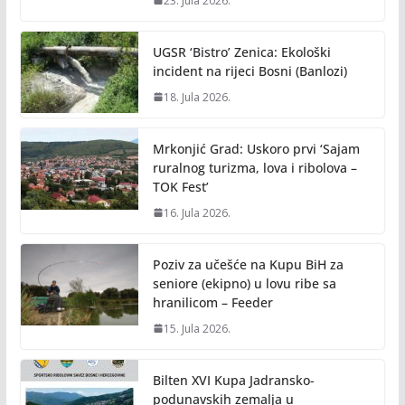
23. Jula 2026.
UGSR ‘Bistro’ Zenica: Ekološki
incident na rijeci Bosni (Banlozi)
18. Jula 2026.
Mrkonjić Grad: Uskoro prvi ‘Sajam
ruralnog turizma, lova i ribolova –
TOK Fest’
16. Jula 2026.
Poziv za učešće na Kupu BiH za
seniore (ekipno) u lovu ribe sa
hranilicom – Feeder
15. Jula 2026.
Bilten XVI Kupa Jadransko-
podunavskih zemalja u