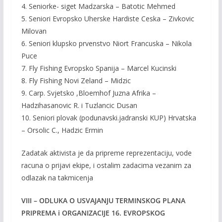
4. Seniorke- siget Madzarska – Batotic Mehmed
5. Seniori Evropsko Uherske Hardiste Ceska – Zivkovic
Milovan
6. Seniori klupsko prvenstvo Niort Francuska – Nikola
Puce
7. Fly Fishing Evropsko Spanija – Marcel Kucinski
8. Fly Fishing Novi Zeland – Midzic
9. Carp. Svjetsko ,Bloemhof Juzna Afrika –
Hadzihasanovic R. i Tuzlancic Dusan
10. Seniori plovak (podunavski.jadranski KUP) Hrvatska
– Orsolic C., Hadzic Ermin
Zadatak aktivista je da pripreme reprezentaciju, vode
racuna o prijavi ekipe, i ostalim zadacima vezanim za
odlazak na takmicenja
VIII – ODLUKA O USVAJANJU TERMINSKOG PLANA
PRIPREMA i ORGANIZACIJE 16. EVROPSKOG