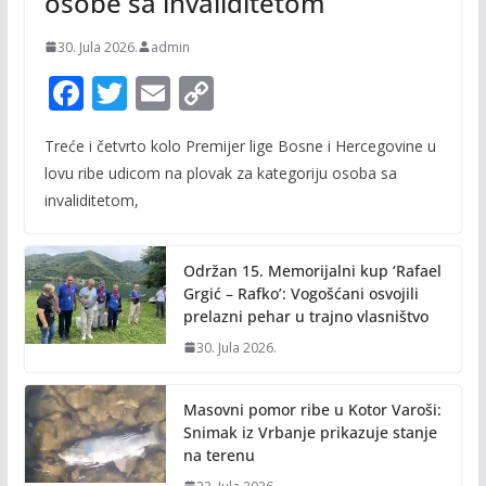
osobe sa invaliditetom
30. Jula 2026.
admin
F
T
E
C
ac
w
m
o
Treće i četvrto kolo Premijer lige Bosne i Hercegovine u
e
itt
ai
p
lovu ribe udicom na plovak za kategoriju osoba sa
b
er
l
y
invaliditetom,
o
Li
o
n
Održan 15. Memorijalni kup ‘Rafael
k
k
Grgić – Rafko’: Vogošćani osvojili
prelazni pehar u trajno vlasništvo
30. Jula 2026.
Masovni pomor ribe u Kotor Varoši:
Snimak iz Vrbanje prikazuje stanje
na terenu