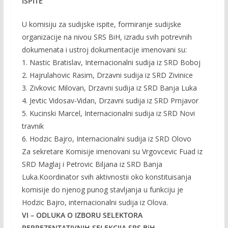
ISPITE
U komisiju za sudijske ispite, formiranje sudijske
organizacije na nivou SRS BiH, izradu svih potrevnih
dokumenata i ustroj dokumentacije imenovani su:
1. Nastic Bratislav, Internacionalni sudija iz SRD Boboj
2. Hajrulahovic Rasim, Drzavni sudija iz SRD Zivinice
3. Zivkovic Milovan, Drzavni sudija iz SRD Banja Luka
4. Jevtic Vidosav-Vidan, Drzavni sudija iz SRD Prnjavor
5. Kucinski Marcel, Internacionalni sudija iz SRD Novi
travnik
6. Hodzic Bajro, Internacionalni sudija iz SRD Olovo
Za sekretare Komisije imenovani su Vrgovcevic Fuad iz
SRD Maglaj i Petrovic Biljana iz SRD Banja
Luka.Koordinator svih aktivnostii oko konstituisanja
komisije do njenog punog stavljanja u funkciju je
Hodzic Bajro, internacionalni sudija iz Olova.
VI – ODLUKA O IZBORU SELEKTORA
REPREZENTATIVNIH SELEKCIJA SRS BiH