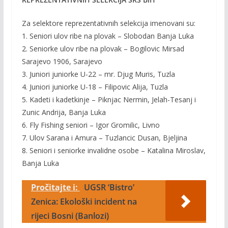
Za selektore reprezentativnih selekcija imenovani su:
1. Seniori ulov ribe na plovak – Slobodan Banja Luka
2. Seniorke ulov ribe na plovak – Bogilovic Mirsad
Sarajevo 1906, Sarajevo
3. Juniori juniorke U-22 – mr. Djug Muris, Tuzla
4. Juniori juniorke U-18 – Filipovic Alija, Tuzla
5. Kadeti i kadetkinje – Piknjac Nermin, Jelah-Tesanj i
Zunic Andrija, Banja Luka
6. Fly Fishing seniori – Igor Gromilic, Livno
7. Ulov Sarana i Amura – Tuzlancic Dusan, Bjeljina
8. Seniori i seniorke invalidne osobe – Katalina Miroslav,
Banja Luka
Pročitajte i:
UGSR ‘Bistro’
Zenica: Ekološki incident na
rijeci Bosni (Banlozi)