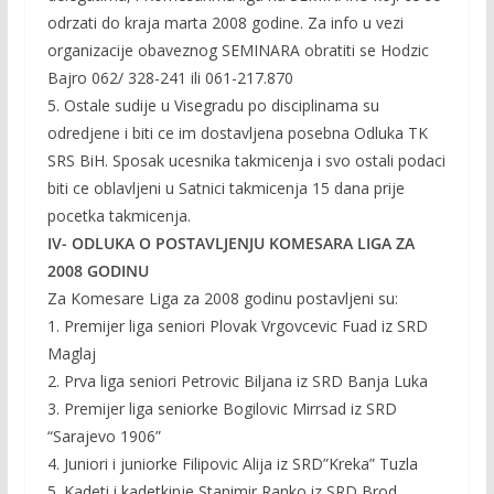
odrzati do kraja marta 2008 godine. Za info u vezi
organizacije obaveznog SEMINARA obratiti se Hodzic
Bajro 062/ 328-241 ili 061-217.870
5. Ostale sudije u Visegradu po disciplinama su
odredjene i biti ce im dostavljena posebna Odluka TK
SRS BiH. Sposak ucesnika takmicenja i svo ostali podaci
biti ce oblavljeni u Satnici takmicenja 15 dana prije
pocetka takmicenja.
IV- ODLUKA O POSTAVLJENJU KOMESARA LIGA ZA
2008 GODINU
Za Komesare Liga za 2008 godinu postavljeni su:
1. Premijer liga seniori Plovak Vrgovcevic Fuad iz SRD
Maglaj
2. Prva liga seniori Petrovic Biljana iz SRD Banja Luka
3. Premijer liga seniorke Bogilovic Mirrsad iz SRD
“Sarajevo 1906”
4. Juniori i juniorke Filipovic Alija iz SRD”Kreka” Tuzla
5. Kadeti i kadetkinje Stanimir Ranko iz SRD Brod