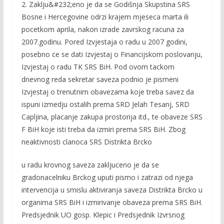
2. Zaklju&#232;eno je da se Godišnja Skupstina SRS
Bosne i Hercegovine odrzi krajem mjeseca marta ili
pocetkom aprila, nakon izrade zavrskog racuna za
2007.godinu. Pored Izvjestaja o radu u 2007 godini,
posebno ce se dati Izvjestaj o Financijskom poslovanju,
Izvjestaj o radu TK SRS BiH. Pod ovom tackom
dnevnog reda sekretar saveza podnio je pismeni
Izvjestaj o trenutnim obavezama koje treba savez da
ispuni izmedju ostalih prema SRD Jelah Tesanj, SRD
Capljina, placanje zakupa prostorija itd., te obaveze SRS
F BiH koje isti treba da izmiri prema SRS BiH. Zbog
neaktivnosti clanoca SRS Distrikta Brcko
u radu krovnog saveza zakljuceno je da se
gradonacelniku Brckog uputi pismo i zatrazi od njega
intervencija u smislu aktiviranja saveza Distrikta Brcko u
organima SRS BiH i izmirivanje obaveza prema SRS BiH.
Predsjednik UO gosp. Klepic i Predsjednik Izvrsnog