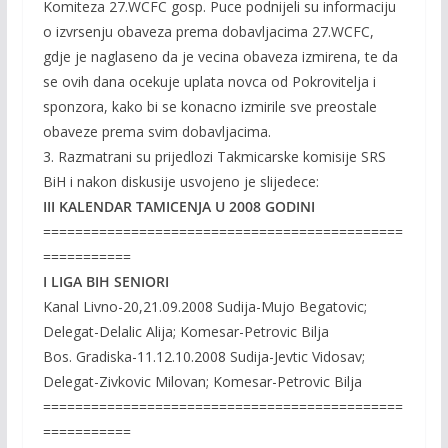
Komiteza 27.WCFC gosp. Puce podnijeli su informaciju
o izvrsenju obaveza prema dobavljacima 27.WCFC,
gdje je naglaseno da je vecina obaveza izmirena, te da
se ovih dana ocekuje uplata novca od Pokrovitelja i
sponzora, kako bi se konacno izmirile sve preostale
obaveze prema svim dobavljacima.
3. Razmatrani su prijedlozi Takmicarske komisije SRS
BiH i nakon diskusije usvojeno je slijedece:
III KALENDAR TAMICENJA U 2008 GODINI
=============================================
===========
I LIGA BIH SENIORI
Kanal Livno-20,21.09.2008 Sudija-Mujo Begatovic;
Delegat-Delalic Alija; Komesar-Petrovic Bilja
Bos. Gradiska-11.12.10.2008 Sudija-Jevtic Vidosav;
Delegat-Zivkovic Milovan; Komesar-Petrovic Bilja
=============================================
===========