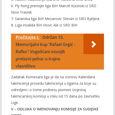
6. Fly fising premijer liga BiH Marcel Kucinski iz SRD
Novi Travnik
7. Saranska liga BiH Mesarovic Stevan iz SRD Bjeljina
8. Liga invalida BiH Hosic Ale iz SRD BiH
Pročitajte i:
Održan 15.
Memorijalni kup 'Rafael Grgić -
Rafko': Vogošćani osvojili
prelazni pehar u trajno
vlasništvo
Zadatak Komesara liga je da na osnovu Kalendara
takmicenja provedu takmicenja u ligama za koje su
odredjeni i o tome podnesu pismeni Izvjestaj
takmicarskoj komisiji u roku od 15 dana po zavrsetku
Lige.
V – ODLUKA O IMENOVANJU KOMISIJE ZA SUDIJSKE