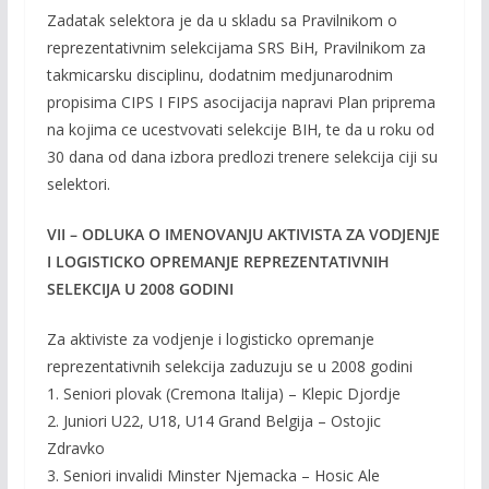
Zadatak selektora je da u skladu sa Pravilnikom o
reprezentativnim selekcijama SRS BiH, Pravilnikom za
takmicarsku disciplinu, dodatnim medjunarodnim
propisima CIPS I FIPS asocijacija napravi Plan priprema
na kojima ce ucestvovati selekcije BIH, te da u roku od
30 dana od dana izbora predlozi trenere selekcija ciji su
selektori.
VII – ODLUKA O IMENOVANJU AKTIVISTA ZA VODJENJE
I LOGISTICKO OPREMANJE REPREZENTATIVNIH
SELEKCIJA U 2008 GODINI
Za aktiviste za vodjenje i logisticko opremanje
reprezentativnih selekcija zaduzuju se u 2008 godini
1. Seniori plovak (Cremona Italija) – Klepic Djordje
2. Juniori U22, U18, U14 Grand Belgija – Ostojic
Zdravko
3. Seniori invalidi Minster Njemacka – Hosic Ale