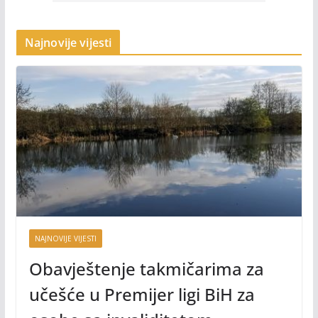
Najnovije vijesti
NAJNOVIJE VIJESTI
Obavještenje takmičarima za
učešće u Premijer ligi BiH za