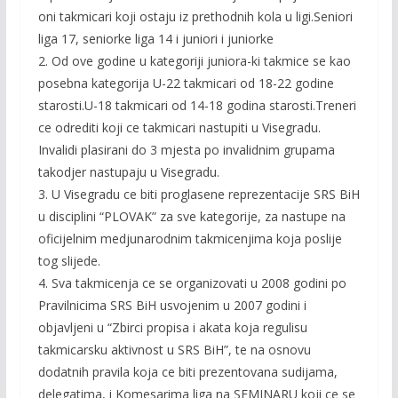
oni takmicari koji ostaju iz prethodnih kola u ligi.Seniori
liga 17, seniorke liga 14 i juniori i juniorke
2. Od ove godine u kategoriji juniora-ki takmice se kao
posebna kategorija U-22 takmicari od 18-22 godine
starosti.U-18 takmicari od 14-18 godina starosti.Treneri
ce odrediti koji ce takmicari nastupiti u Visegradu.
Invalidi plasirani do 3 mjesta po invalidnim grupama
takodjer nastupaju u Visegradu.
3. U Visegradu ce biti proglasene reprezentacije SRS BiH
u disciplini “PLOVAK” za sve kategorije, za nastupe na
oficijelnim medjunarodnim takmicenjima koja poslije
tog slijede.
4. Sva takmicenja ce se organizovati u 2008 godini po
Pravilnicima SRS BiH usvojenim u 2007 godini i
objavljeni u “Zbirci propisa i akata koja regulisu
takmicarsku aktivnost u SRS BiH”, te na osnovu
dodatnih pravila koja ce biti prezentovana sudijama,
delegatima, i Komesarima liga na SEMINARU koji ce se