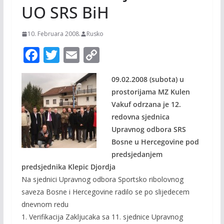
UO SRS BiH
10. Februara 2008.
Rusko
F
T
E
C
ac
w
m
o
09.02.2008 (subota) u
e
itt
ai
p
prostorijama MZ Kulen
b
er
l
y
Vakuf odrzana je 12.
o
Li
redovna sjednica
o
n
Upravnog odbora SRS
Bosne u Hercegovine pod
k
k
predsjedanjem
predsjednika Klepic Djordja
Na sjednici Upravnog odbora Sportsko ribolovnog
saveza Bosne i Hercegovine radilo se po slijedecem
dnevnom redu
1. Verifikacija Zakljucaka sa 11. sjednice Upravnog