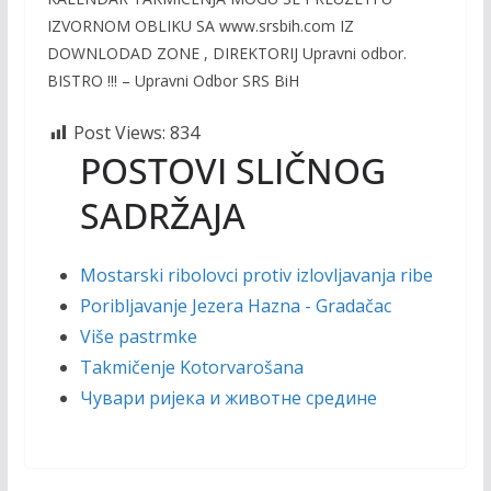
IZVORNOM OBLIKU SA www.srsbih.com IZ
DOWNLODAD ZONE , DIREKTORIJ Upravni odbor.
BISTRO !!! – Upravni Odbor SRS BiH
Post Views:
834
POSTOVI SLIČNOG
SADRŽAJA
Mostarski ribolovci protiv izlovljavanja ribe
Poribljavanje Jezera Hazna - Gradačac
Više pastrmke
Takmičenje Kotorvarošana
Чувари ријека и животне средине