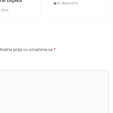
ne biljaka
25. Marta 2010.
a 2018.
odna polja su označena sa
*