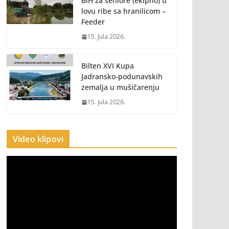
BiH za seniore (ekipno) u
lovu ribe sa hranilicom –
Feeder
15. Jula 2026.
Bilten XVI Kupa
Jadransko-podunavskih
zemalja u mušičarenju
15. Jula 2026.
Video klipovi