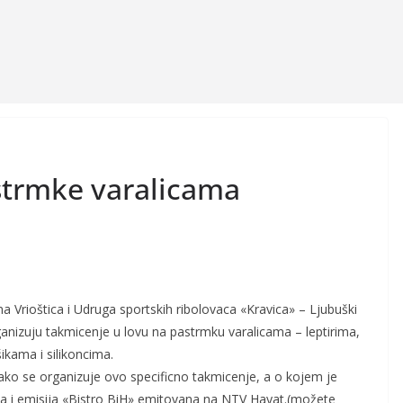
astrmke varalicama
na Vrioštica i Udruga sportskih ribolovaca «Kravica» – Ljubuški
anizuju takmicenje u lovu na pastrmku varalicama – leptirima,
ikama i silikoncima.
ako se organizuje ovo specificno takmicenje, a o kojem je
na i emisija «Bistro BiH» emitovana na NTV Hayat.(možete