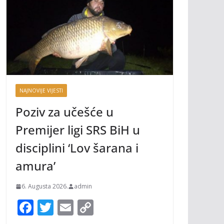
NAJNOVIJE VIJESTI
Poziv za učešće u
Premijer ligi SRS BiH u
disciplini ‘Lov šarana i
amura’
6. Augusta 2026.
admin
F
T
E
C
ac
w
m
o