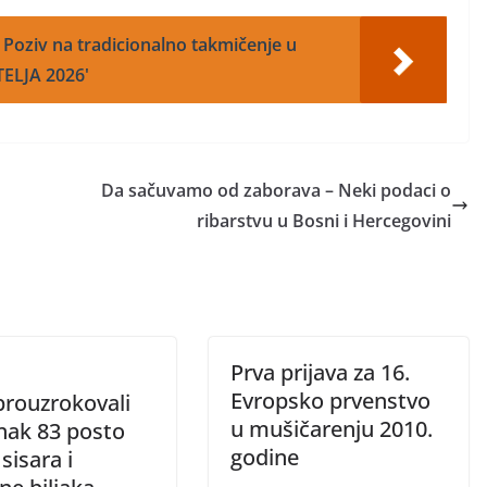
: Poziv na tradicionalno takmičenje u
TELJA 2026'
Da sačuvamo od zaborava – Neki podaci o
ribarstvu u Bosni i Hercegovini
Prva prijava za 16.
Evropsko prvenstvo
prouzrokovali
u mušičarenju 2010.
nak 83 posto
godine
 sisara i