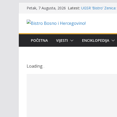
Skip
Latest:
UGSR ‘Bistro’ Zenica: 
Petak, 7 Augusta, 2026
to
(Banlozi)
Poziv za učešće u Prem
content
i amura’
Obavještenje takmiča
osobe sa invaliditet
Održan 15. Memorijal
POČETNA
VIJESTI
ENCIKLOPEDIJA
osvojili prelazni peha
Masovni pomor ribe u
prikazuje stanje na t
Loading
.
.
.