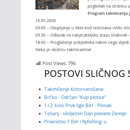
o
n
pogledati na stranicu u
k
k
Program takmicenja je
10.05.2008.
09:00 – Okupljanje u Vitini kod restorana «Vrilo Vri
09:30 – Odlazak na natjecateljsku stazu Grabovik 
18:00 – Proglašenje pobjednika nakon cega slijedi
Neka je «bistro» takmicarima!
Post Views:
796
POSTOVI SLIČNOG 
Takmičenje Kotorvarošana
Brčko - Održan "Kup plotice"
1.i 2. kolo Prve lige BiH - Plovak
Tešanj - obilježen Dan planete Zemlje
Prvenstvo F BiH i flyfishing-u