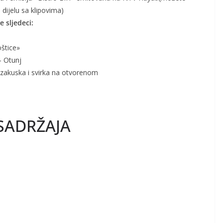
 dijelu sa klipovima)
 sljedeci:
oštice»
– Otunj
 zakuska i svirka na otvorenom
SADRŽAJA