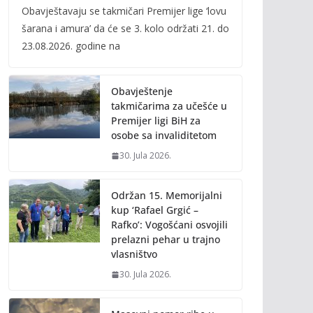
Obavještavaju se takmičari Premijer lige ‘lovu
e
itt
ai
p
šarana i amura’ da će se 3. kolo održati 21. do
b
er
l
y
23.08.2026. godine na
o
Li
o
n
Obavještenje
k
k
takmičarima za učešće u
Premijer ligi BiH za
osobe sa invaliditetom
30. Jula 2026.
Održan 15. Memorijalni
kup ‘Rafael Grgić –
Rafko’: Vogošćani osvojili
prelazni pehar u trajno
vlasništvo
30. Jula 2026.