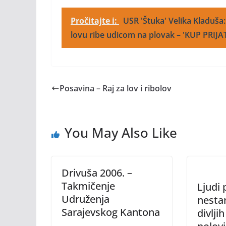
Pročitajte i:
USR 'Štuka' Velika Kladuša
lovu ribe udicom na plovak – 'KUP PRIJA
Posavina – Raj za lov i ribolov
You May Also Like
Drivuša 2006. –
Takmičenje
Ljudi 
Udruženja
nesta
Sarajevskog Kantona
divljih