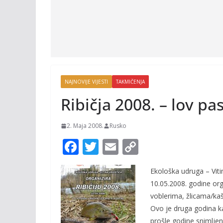
NAJNOVIJE VIJESTI
TAKMIČENJA
Ribičja 2008. – lov p
2. Maja 2008.
Rusko
F
T
E
C
ac
w
m
o
Ekološka udruga – Viti
e
itt
ai
p
10.05.2008. godine org
b
er
l
y
voblerima, žlicama/kaš
o
Li
Ovo je druga godina k
prošle godine snimlje