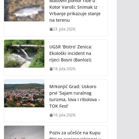
Masovni pomor ribe u
Kotor Varoši: Snimak iz
Vrbanje prikazuje stanje
na terenu
23. Jula 2026.
UGSR ‘Bistro’ Zenica:
Ekološki incident na
rijeci Bosni (Banlozi)
18. Jula 2026.
Mrkonjić Grad: Uskoro
prvi ‘Sajam ruralnog
turizma, lova i ribolova –
TOK Fest’
16. Jula 2026.
Poziv za učešće na Kupu